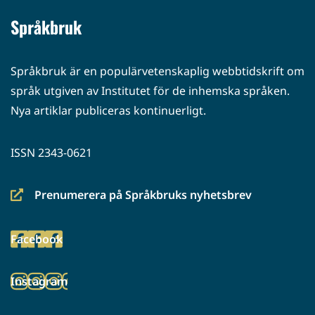
Språkbruk
Språkbruk är en populärvetenskaplig webbtidskrift om
språk utgiven av Institutet för de inhemska språken.
Nya artiklar publiceras kontinuerligt.
ISSN 2343-0621
Prenumerera på Språkbruks nyhetsbrev
(siirryt
toiseen
Facebook
palveluun)
(siirryt
toiseen
Instagram
palveluun)
(siirryt
toiseen