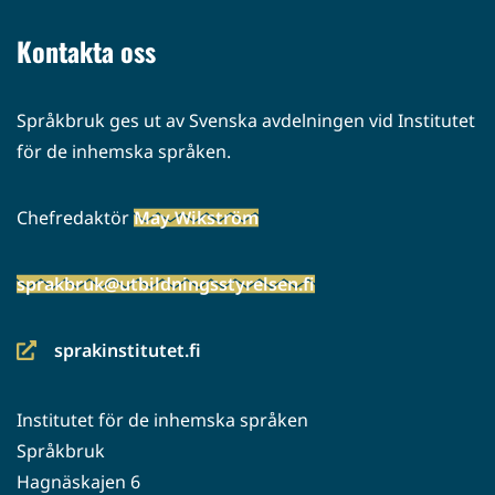
palveluun)
Kontakta oss
Språkbruk ges ut av Svenska avdelningen vid Institutet
för de inhemska språken.
Chefredaktör
May Wikström
sprakbruk@utbildningsstyrelsen.fi
sprakinstitutet.fi
(siirryt
toiseen
Institutet för de inhemska språken
palveluun)
Språkbruk
Hagnäskajen 6