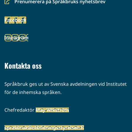
Prenumerera på Språkbruks nyhetsbrev
(siirryt
toiseen
Facebook
palveluun)
(siirryt
toiseen
Instagram
palveluun)
(siirryt
toiseen
palveluun)
Kontakta oss
Språkbruk ges ut av Svenska avdelningen vid Institutet
för de inhemska språken.
Chefredaktör
May Wikström
sprakbruk@utbildningsstyrelsen.fi