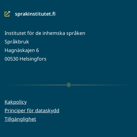
sprakinstitutet.fi
(siirryt
toiseen
Institutet för de inhemska språken
palveluun)
Språkbruk
Hagnäskajen 6
00530 Helsingfors
Kakpolicy
Principer för dataskydd
Tillgänglighet