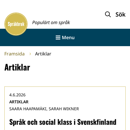
Gå
till
Sök
Framsida
innehållet
Populärt om språk
Menu
Framsida
Artiklar
Artiklar
4.6.2026
ARTIKLAR
SAARA HAAPAMÄKI, SARAH WIKNER
Språk och social klass i Svenskfinland