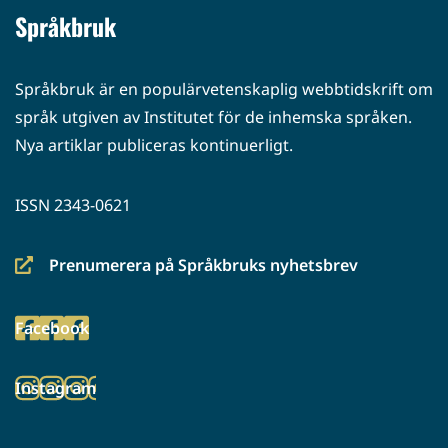
Språkbruk
Språkbruk är en populärvetenskaplig webbtidskrift om
språk utgiven av Institutet för de inhemska språken.
Nya artiklar publiceras kontinuerligt.
ISSN 2343-0621
Prenumerera på Språkbruks nyhetsbrev
(siirryt
toiseen
Facebook
palveluun)
(siirryt
toiseen
Instagram
palveluun)
(siirryt
toiseen