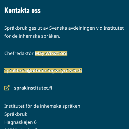
palveluun)
Kontakta oss
Språkbruk ges ut av Svenska avdelningen vid Institutet
för de inhemska språken.
Chefredaktör
May Wikström
sprakbruk@utbildningsstyrelsen.fi
sprakinstitutet.fi
(siirryt
toiseen
Institutet för de inhemska språken
palveluun)
Språkbruk
Hagnäskajen 6