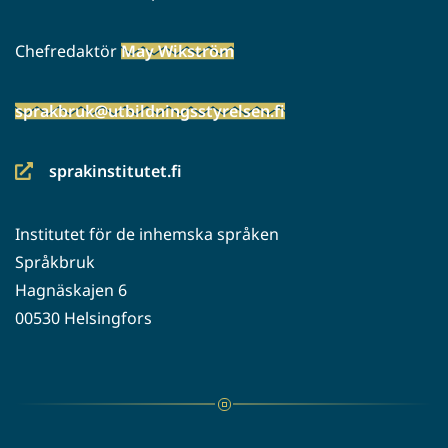
Chefredaktör
May Wikström
sprakbruk@utbildningsstyrelsen.fi
sprakinstitutet.fi
(siirryt
toiseen
Institutet för de inhemska språken
palveluun)
Språkbruk
Hagnäskajen 6
00530 Helsingfors