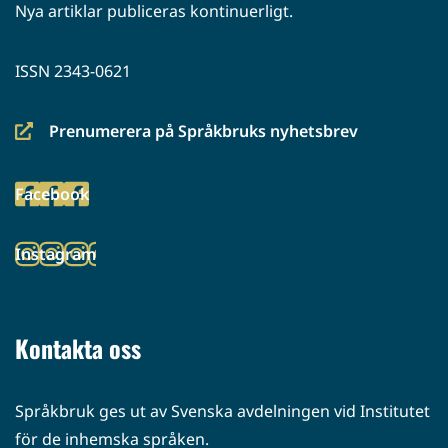
Nya artiklar publiceras kontinuerligt.
ISSN 2343-0621
Prenumerera på Språkbruks nyhetsbrev
(siirryt
toiseen
Facebook
palveluun)
(siirryt
toiseen
Instagram
palveluun)
(siirryt
toiseen
palveluun)
Kontakta oss
Språkbruk ges ut av Svenska avdelningen vid Institutet
för de inhemska språken.