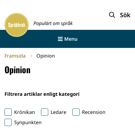
Gå
till
Sök
Framsida
innehållet
Populärt om språk
Menu
Framsida
Opinion
Opinion
Filtrera artiklar enligt kategori
Krönikan
Ledare
Recension
Synpunkten