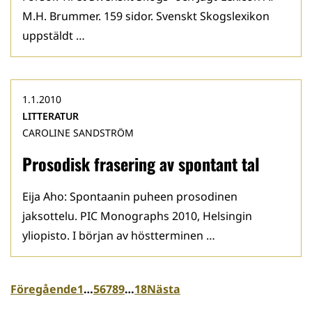
M.H. Brummer. 159 sidor. Svenskt Skogslexikon
uppstäldt …
1.1.2010
LITTERATUR
CAROLINE SANDSTRÖM
Prosodisk frasering av spontant tal
Eija Aho: Spontaanin puheen prosodinen
jaksottelu. PIC Monographs 2010, Helsingin
yliopisto. I början av höstterminen …
Föregående
1
…
5
6
7
8
9
…
18
Nästa