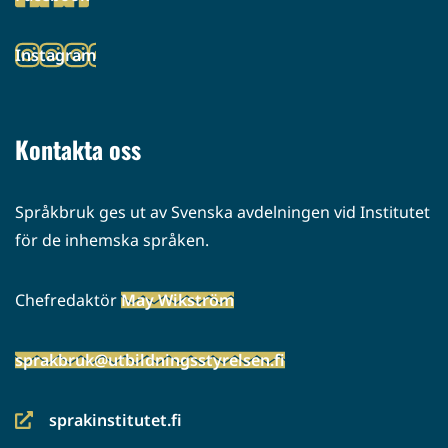
palveluun)
(siirryt
toiseen
Instagram
palveluun)
(siirryt
toiseen
palveluun)
Kontakta oss
Språkbruk ges ut av Svenska avdelningen vid Institutet
för de inhemska språken.
Chefredaktör
May Wikström
sprakbruk@utbildningsstyrelsen.fi
sprakinstitutet.fi
(siirryt