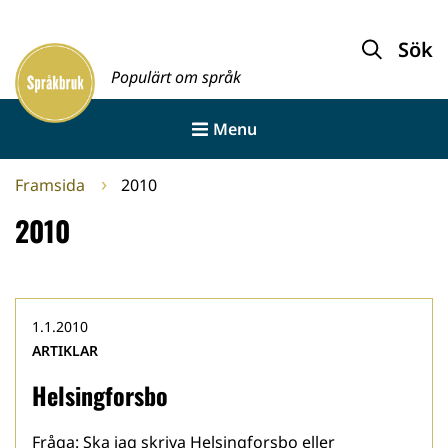
Gå
till
Sök
Framsida
innehållet
Populärt om språk
Menu
Framsida
2010
2010
1.1.2010
ARTIKLAR
Helsingforsbo
Fråga: Ska jag skriva Helsingforsbo eller