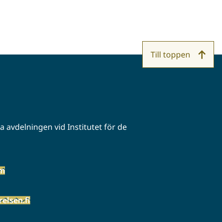
Till toppen
 avdelningen vid Institutet för de
öm
elsen.fi