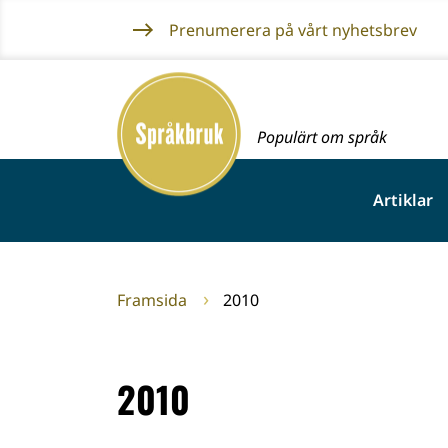
Gå
Prenumerera på vårt nyhetsbrev
till
innehållet
Framsida
Populärt om språk
Artiklar
Framsida
2010
2010