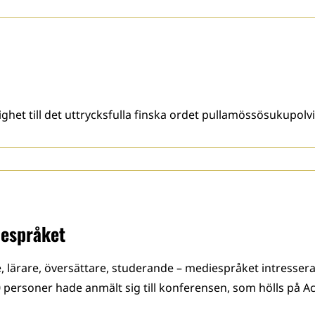
ghet till det uttrycksfulla finska ordet pullamössösukupolv
iespråket
re, lärare, översättare, studerande – mediespråket intres
personer hade anmält sig till konferensen, som hölls på Ac