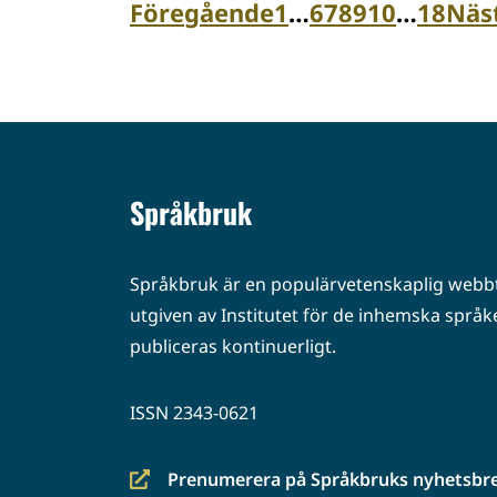
Föregående
1
…
6
7
8
9
10
…
18
Näs
Språkbruk
Språkbruk är en populärvetenskaplig webbt
utgiven av Institutet för de inhemska språke
publiceras kontinuerligt.
ISSN 2343-0621
Prenumerera på Språkbruks nyhetsbr
(siirryt