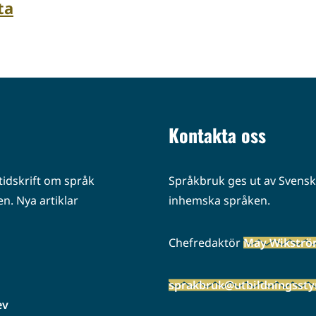
ta
Kontakta oss
idskrift om språk
Språkbruk ges ut av Svenska
n. Nya artiklar
inhemska språken.
Chefredaktör
May Wikstr
sprakbruk@utbildningsstyr
ev