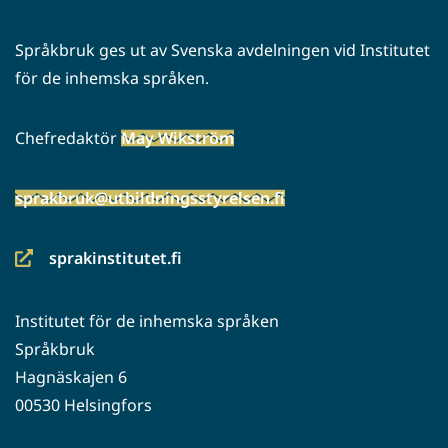
Språkbruk ges ut av Svenska avdelningen vid Institutet
för de inhemska språken.
Chefredaktör
May Wikström
sprakbruk@utbildningsstyrelsen.fi
sprakinstitutet.fi
(siirryt
toiseen
Institutet för de inhemska språken
palveluun)
Språkbruk
Hagnäskajen 6
00530 Helsingfors