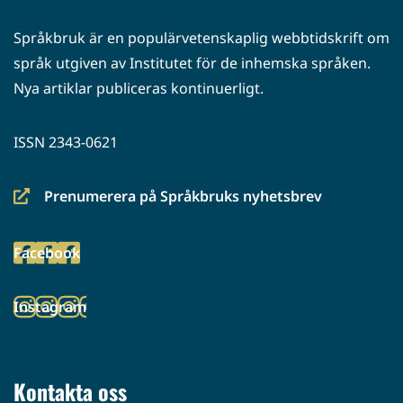
Språkbruk är en populärvetenskaplig webbtidskrift om
språk utgiven av Institutet för de inhemska språken.
Nya artiklar publiceras kontinuerligt.
ISSN 2343-0621
Prenumerera på Språkbruks nyhetsbrev
(siirryt
toiseen
Facebook
palveluun)
(siirryt
toiseen
Instagram
palveluun)
(siirryt
toiseen
palveluun)
Kontakta oss