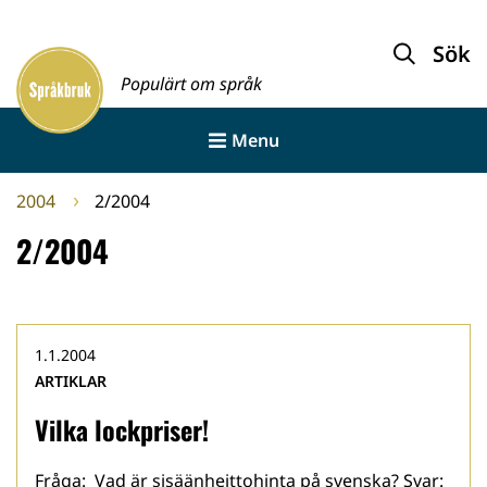
Gå
till
Sök
Framsida
innehållet
Populärt om språk
Menu
2004
2/2004
2/2004
1.1.2004
ARTIKLAR
Vilka lockpriser!
Fråga: Vad är sisäänheittohinta på svenska? Svar: