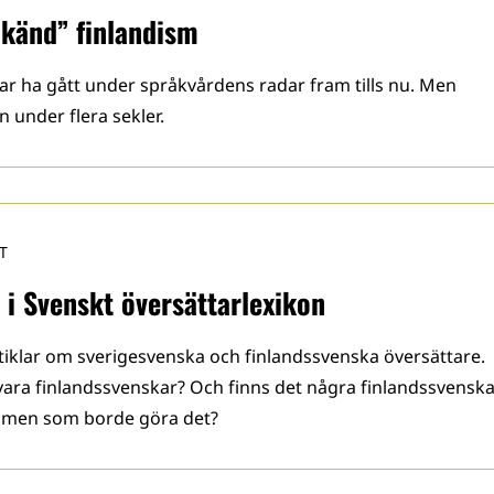
okänd” finlandism
ar ha gått under språkvårdens radar fram tills nu. Men
 under flera sekler.
T
 i Svenskt översättarlexikon
rtiklar om sverigesvenska och finlandssvenska översättare.
 vara finlandssvenskar? Och finns det några finlandssvensk
 – men som borde göra det?