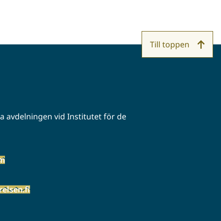
Till toppen
 avdelningen vid Institutet för de
öm
elsen.fi