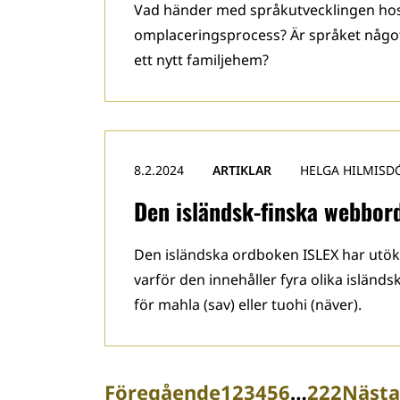
Vad händer med språkutvecklingen hos 
omplaceringsprocess? Är språket någo
ett nytt familjehem?
8.2.2024
ARTIKLAR
HELGA HILMISD
Den isländsk-finska webbor
Den isländska ordboken ISLEX har utökats
varför den innehåller fyra olika isländ
för mahla (sav) eller tuohi (näver).
Föregående
1
2
3
4
5
6
…
222
Nästa