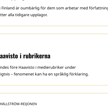
i Finland är oumbärlig för dem som arbetar med författnin
er alla tidigare upplagor.
aavisto i rubrikerna
mndes före Haavisto i medierubriker under
tvis – fenomenet kan ha en språklig förklaring.
 HÄLLSTRÖM-REIJONEN