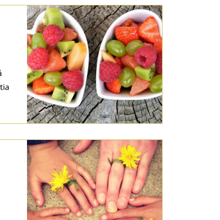
å
tia