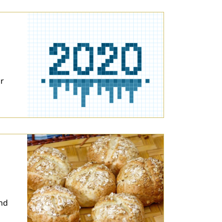
ar
und