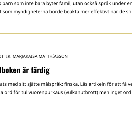
barn som inte bara byter familj utan också språk under e
t som myndigheterna borde beakta mer effektivt när de sö
ÓTTIR, MARJAKAISA MATTHÍASSON
dboken är färdig
 med sitt sjätte målspråk: finska. Läs artikeln för att få v
ska ord för tulivuorenpurkaus (vulkanutbrott) men inget ord