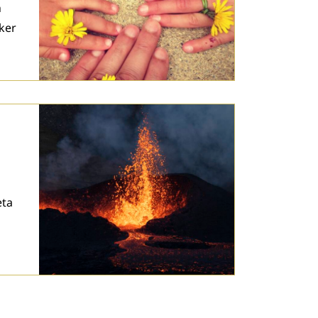
n
ker
eta