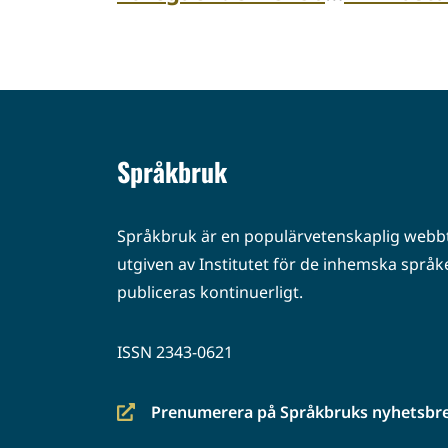
Språkbruk
Språkbruk är en populärvetenskaplig webbt
utgiven av Institutet för de inhemska språke
publiceras kontinuerligt.
ISSN 2343-0621
Prenumerera på Språkbruks nyhetsbr
(siirryt