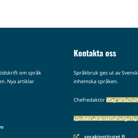
Kontakta oss
idskrift om språk
Språkbruk ges ut av Svenska
n. Nya artiklar
inhemska språken.
Chefredaktör
May Wikstr
sprakbruk@utbildningsstyr
ev
sprakinstitutet.fi