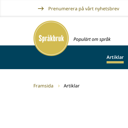
Gå
Prenumerera på vårt nyhetsbrev
till
innehållet
Framsida
Populärt om språk
Artiklar
Framsida
Artiklar