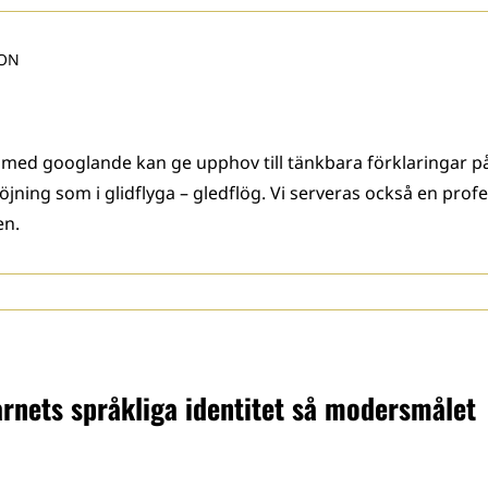
SON
 med googlande kan ge upphov till tänkbara förklaringar p
ning som i glidflyga – gledflög. Vi serveras också en profe
en.
rnets språkliga identitet så modersmålet