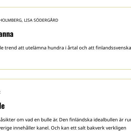
 HOLMBERG, LISA SÖDERGÅRD
tanna
ande trend att utelämna hundra i årtal och att finlandssvensk
R
le
 åsikter om vad en bulle är. Den finländska idealbullen är r
erige innehåller kanel. Och kan ett salt bakverk verkligen