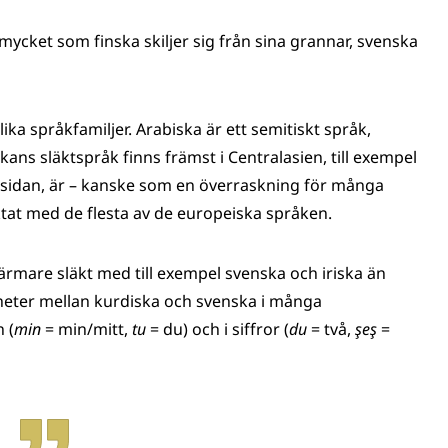
 mycket som finska skiljer sig från sina grannar, svenska
lika språkfamiljer. Arabiska är ett semitiskt språk,
kans släktspråk finns främst i Centralasien, till exempel
 sidan, är – kanske som en överraskning för många
ktat med de flesta av de europeiska språken.
ärmare släkt med till exempel svenska och iriska än
kheter mellan kurdiska och svenska i många
 (
min
= min/mitt,
tu
= du) och i siffror (
du
= två,
şeş
=