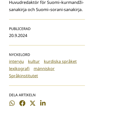
Huvudredaktör för Suomi–kurmandži-
sanakirja och Suomi–sorani-sanakirja.
PUBLICERAD
20.9.2024
NYCKELORD
intervju
kultur
kurdiska språket
lexikografi
människor
Språkinstitutet
DELA ARTIKELN
Dela
Dela
Dela
Dela
på
på
på
på