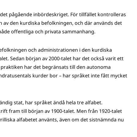
 det pågående inbördeskriget. För tillfället kontrolleras
rien av den kurdiska befolkningen, och där används det
i både offentliga och privata sammanhang.
befolkningen och administrationen i den kurdiska
t. Sedan början av 2000-talet har det också varit ett
n i praktiken har det begränsats till den autonoma
ndratusentals kurder bor – har språket inte fått mycket
ndig stat, har språket ändå hela tre alfabet.
ift fram till början av 1900-talet. Men från 1920-talet
yrilliska alfabetet använts, även om det sistnämnda nu