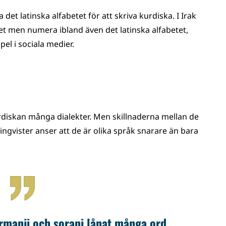
det latinska alfabetet för att skriva kurdiska. I Irak
et men numera ibland även det latinska alfabetet,
el i sociala medier.
rdiskan många dialekter. Men skillnaderna mellan de
ingvister anser att de är olika språk snarare än bara
urmanji och sorani lånat många ord