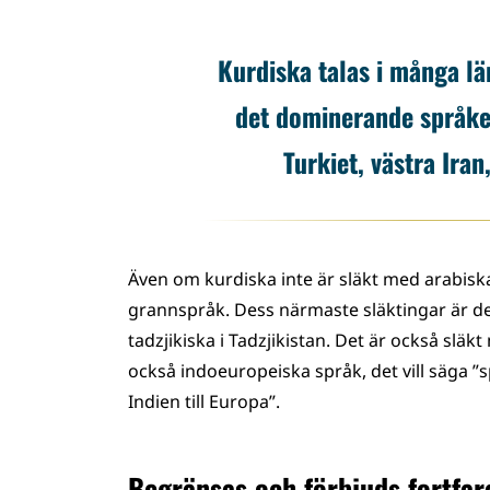
Kurdiska talas i många län
det dominerande språket
Turkiet, västra Iran
Även om kurdiska inte är släkt med arabiska
grannspråk. Dess närmaste släktingar är det
tadzjikiska i Tadzjikistan. Det är också släk
också indoeuropeiska språk, det vill säga ”s
Indien till Europa”.
Begränsas och förbjuds fortfara