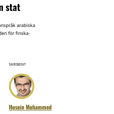
n stat
nnspråk arabiska
en för finska-
SKRIBENT
Husein Muhammed