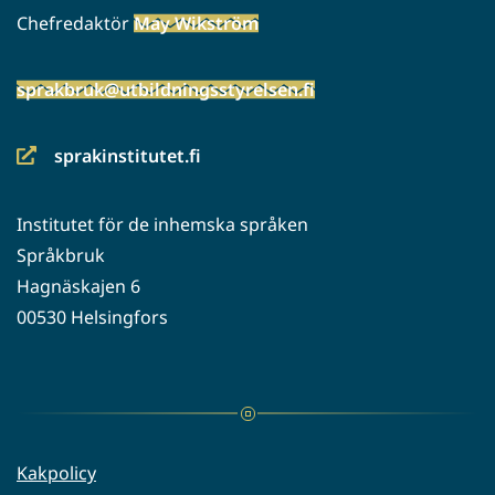
Chefredaktör
May Wikström
sprakbruk@utbildningsstyrelsen.fi
sprakinstitutet.fi
(siirryt
toiseen
Institutet för de inhemska språken
palveluun)
Språkbruk
Hagnäskajen 6
00530 Helsingfors
Kakpolicy