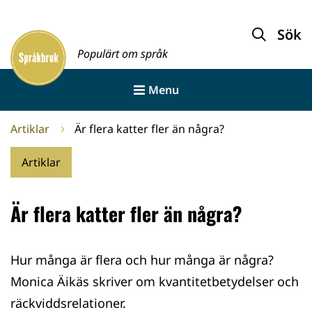
Gå
till
Sök
Framsida
innehållet
Populärt om språk
Menu
Artiklar
Är flera katter fler än några?
Artiklar
Är flera katter fler än några?
Hur många är flera och hur många är några?
Monica Äikäs skriver om kvantitetbetydelser och
räckviddsrelationer.