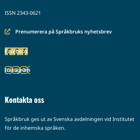
ISSN 2343-0621
Prenumerera på Språkbruks nyhetsbrev
(siirryt
toiseen
Facebook
palveluun)
(siirryt
toiseen
Instagram
palveluun)
(siirryt
toiseen
palveluun)
Kontakta oss
Språkbruk ges ut av Svenska avdelningen vid Institutet
för de inhemska språken.