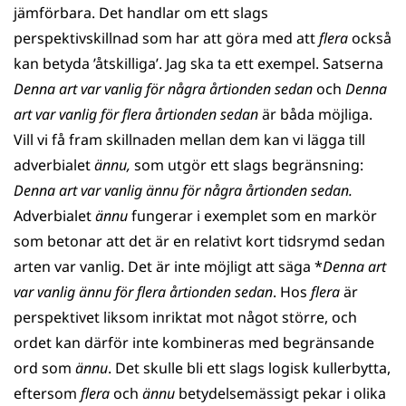
jämförbara. Det handlar om ett slags
perspektivskillnad som har att göra med att
flera
också
kan betyda ’åtskilliga’. Jag ska ta ett exempel. Satserna
Denna art var vanlig för några årtionden sedan
och
Denna
art var vanlig för flera årtionden sedan
är båda möjliga.
Vill vi få fram skillnaden mellan dem kan vi lägga till
adverbialet
ännu,
som utgör ett slags begränsning:
Denna art var vanlig ännu för några årtionden sedan.
Adverbialet
ännu
fungerar i exemplet som en markör
som betonar att det är en relativt kort tidsrymd sedan
arten var vanlig. Det är inte möjligt att säga *
Denna art
var vanlig ännu för flera årtionden sedan
. Hos
flera
är
perspektivet liksom inriktat mot något större, och
ordet kan därför inte kombineras med begränsande
ord som
ännu
. Det skulle bli ett slags logisk kullerbytta,
eftersom
flera
och
ännu
betydelsemässigt pekar i olika