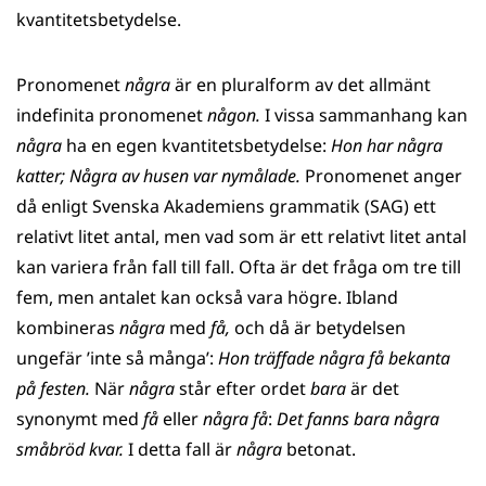
kvantitetsbetydelse.
Pronomenet
några
är en pluralform av det allmänt
indefinita pronomenet
någon.
I vissa sammanhang kan
några
ha en egen kvantitetsbetydelse:
Hon har några
katter; Några av husen var nymålade.
Pronomenet anger
då enligt Svenska Akademiens grammatik (SAG) ett
relativt litet antal, men vad som är ett relativt litet antal
kan variera från fall till fall. Ofta är det fråga om tre till
fem, men antalet kan också vara högre. Ibland
kombineras
några
med
få,
och då är betydelsen
ungefär ’inte så många’:
Hon träffade några få bekanta
på festen.
När
några
står efter ordet
bara
är det
synonymt med
få
eller
några få
:
Det fanns bara några
småbröd kvar.
I detta fall är
några
betonat.