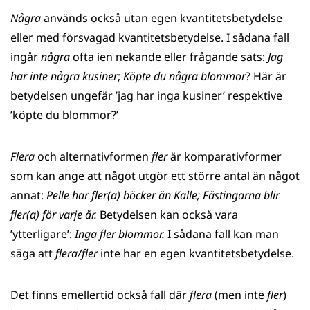
Några
används också utan egen kvantitetsbetydelse
eller med försvagad kvantitetsbetydelse. I sådana fall
ingår
några
ofta ien nekande eller frågande sats:
Jag
har inte några kusiner
;
Köpte du några blommor
? Här är
betydelsen ungefär ’jag har inga kusiner’ respektive
’köpte du blommor?’
Flera
och alternativformen
fler
är komparativformer
som kan ange att något utgör ett större antal än något
annat:
Pelle har fler(a) böcker än Kalle; Fästingarna blir
fler(a) för varje år.
Betydelsen kan också vara
’ytterligare’:
Inga fler blommor.
I sådana fall kan man
säga att
flera/fler
inte har en egen kvantitetsbetydelse.
Det finns emellertid också fall där
flera
(men inte
fler
)