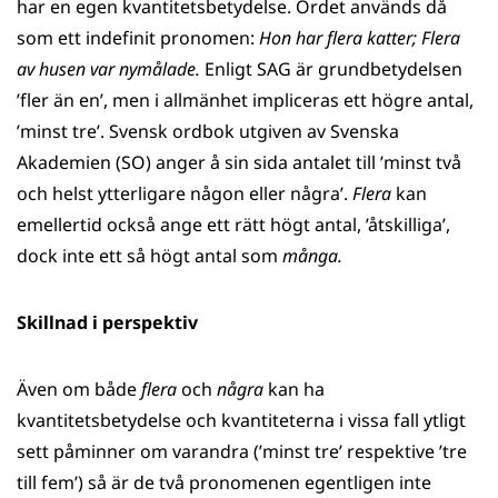
har en egen kvantitetsbetydelse. Ordet används då
som ett indefinit pronomen:
Hon har flera katter; Flera
av husen var nymålade.
Enligt SAG är grundbetydelsen
’fler än en’, men i allmänhet impliceras ett högre antal,
’minst tre’. Svensk ordbok utgiven av Svenska
Akademien (SO) anger å sin sida antalet till ’minst två
och helst ytterligare någon eller några’.
Flera
kan
emellertid också ange ett rätt högt antal, ’åtskilliga’,
dock inte ett så högt antal som
många.
Skillnad i perspektiv
Även om både
flera
och
några
kan ha
kvantitetsbetydelse och kvantiteterna i vissa fall ytligt
sett påminner om varandra (’minst tre’ respektive ’tre
till fem’) så är de två pronomenen egentligen inte