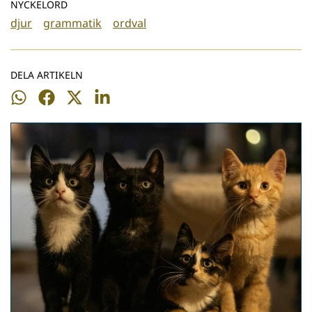
NYCKELORD
djur
grammatik
ordval
DELA ARTIKELN
Dela
Dela
Dela
Dela
på
på
på
på
WhatsApp
Facebook
Twitter
LinkedIn