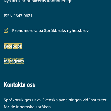
Nya artiklar publiceras kontinuerligt.
ISSN 2343-0621
Prenumerera på Språkbruks nyhetsbrev
(siirryt
toiseen
Facebook
palveluun)
(siirryt
toiseen
Instagram
palveluun)
(siirryt
toiseen
palveluun)
Kontakta oss
Språkbruk ges ut av Svenska avdelningen vid Institutet
för de inhemska språken.