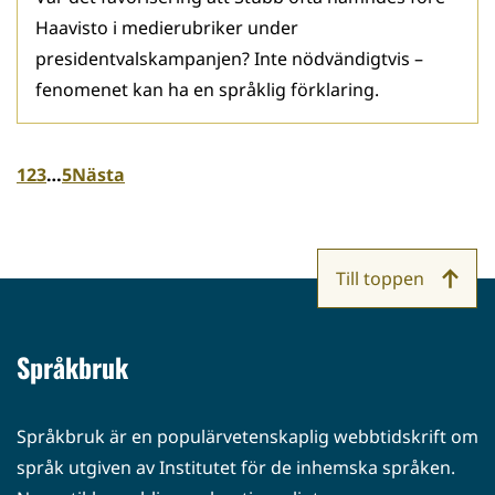
Haavisto i medierubriker under
presidentvalskampanjen? Inte nödvändigtvis –
fenomenet kan ha en språklig förklaring.
1
2
3
…
5
Nästa
Till toppen
Språkbruk
Språkbruk är en populärvetenskaplig webbtidskrift om
språk utgiven av Institutet för de inhemska språken.