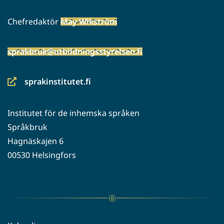
Chefredaktör
May Wikström
sprakbruk@utbildningsstyrelsen.fi
sprakinstitutet.fi
(siirryt
toiseen
Institutet för de inhemska språken
palveluun)
Språkbruk
Hagnäskajen 6
00530 Helsingfors