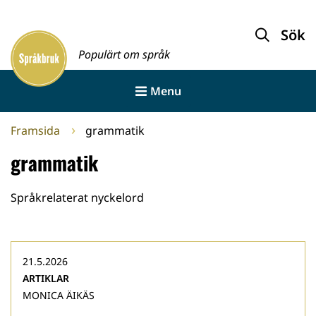
Gå
till
Sök
Framsida
innehållet
Populärt om språk
Menu
Framsida
grammatik
grammatik
Språkrelaterat nyckelord
21.5.2026
ARTIKLAR
MONICA ÄIKÄS