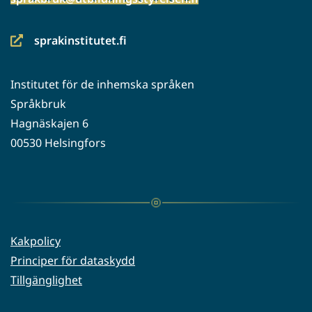
sprakinstitutet.fi
(siirryt
toiseen
Institutet för de inhemska språken
palveluun)
Språkbruk
Hagnäskajen 6
00530 Helsingfors
Kakpolicy
Principer för dataskydd
Tillgänglighet