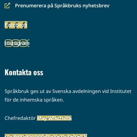
Prenumerera på Språkbruks nyhetsbrev
(siirryt
toiseen
Facebook
palveluun)
(siirryt
toiseen
Instagram
palveluun)
(siirryt
toiseen
palveluun)
Kontakta oss
Språkbruk ges ut av Svenska avdelningen vid Institutet
för de inhemska språken.
Chefredaktör
May Wikström
sprakbruk@utbildningsstyrelsen.fi