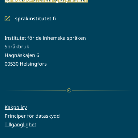
sprakinstitutet.fi
(siirryt
toiseen
Institutet för de inhemska språken
palveluun)
Språkbruk
Hagnäskajen 6
00530 Helsingfors
Kakpolicy
Principer för dataskydd
Tillgänglighet