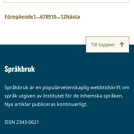
Föregående
1
…
6
7
8
9
10
…
12
Nästa
Till toppen
Språkbruk
Språkbruk är en populärvetenskaplig webbtidskrift om
språk utgiven av Institutet för de inhemska språken.
Nya artiklar publiceras kontinuerligt.
ISSN 2343-0621