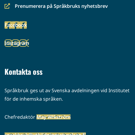
Prenumerera på Språkbruks nyhetsbrev
(siirryt
toiseen
Facebook
palveluun)
(siirryt
toiseen
Instagram
palveluun)
(siirryt
toiseen
palveluun)
Kontakta oss
Språkbruk ges ut av Svenska avdelningen vid Institutet
för de inhemska språken.
Chefredaktör
May Wikström
sprakbruk@utbildningsstyrelsen.fi