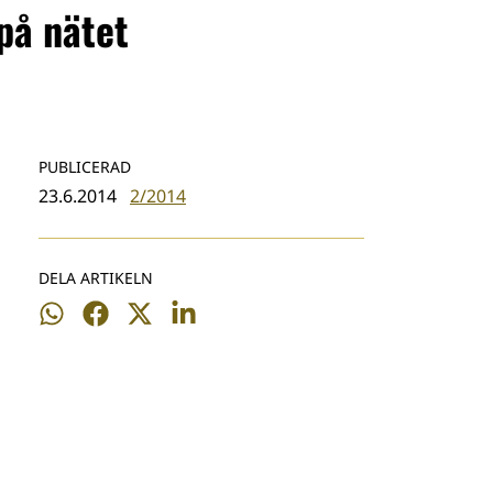
på nätet
PUBLICERAD
23.6.2014
2/2014
DELA ARTIKELN
Dela
Dela
Dela
Dela
på
på
på
på
WhatsApp
Facebook
Twitter
LinkedIn