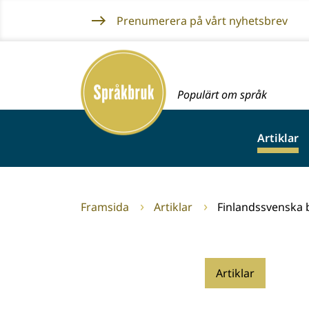
Gå
Prenumerera på vårt nyhetsbrev
till
innehållet
Framsida
Populärt om språk
Artiklar
Framsida
Artiklar
Finlandssvenska 
Artiklar