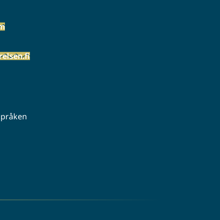
öm
elsen.fi
 språken