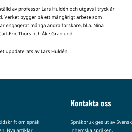
lld av professor Lars Huldén och utgavs i tryck år
and. Verket bygger på ett mångårigt arbete som
har engagerat många andra forskare, bl.a. Nina
, Carl-Eric Thors och Åke Granlund.
et uppdaterats av Lars Huldén.
Kontakta oss
idskrift om språk
Språkbruk ges ut av Svenska
n. Nya artiklar
inhemska språken.