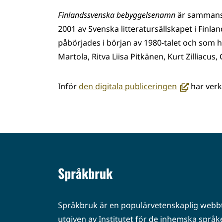
Finlandssvenska bebyggelsenamn
är sammanstä
2001 av Svenska litteratursällskapet i Finl
påbörjades i början av 1980-talet och som 
Martola, Ritva Liisa Pitkänen, Kurt Zilliacus
(avautuu
Inför
den digitala publiceringen
har verk
uuteen
ikkunaan,
siirryt
toiseen
palveluun)
Språkbruk
Språkbruk är en populärvetenskaplig webbt
utgiven av Institutet för de inhemska språke