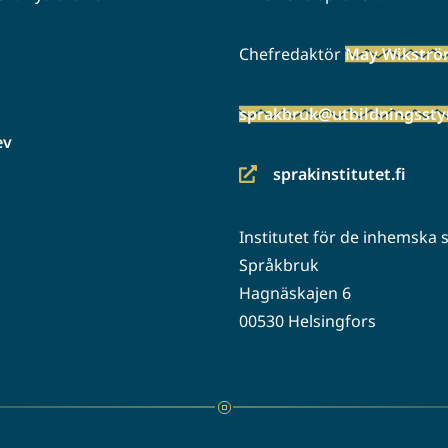
Chefredaktör
May Wikstr
sprakbruk@utbildningsstyr
ev
sprakinstitutet.fi
(siirryt
toiseen
Institutet för de inhemska
palveluun)
Språkbruk
Hagnäskajen 6
00530 Helsingfors