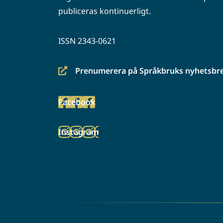
publiceras kontinuerligt.
ISSN 2343-0621
Prenumerera på Språkbruks nyhetsbr
(siirryt
toiseen
Facebook
palveluun)
(siirryt
toiseen
Instagram
palveluun)
(siirryt
toiseen
palveluun)