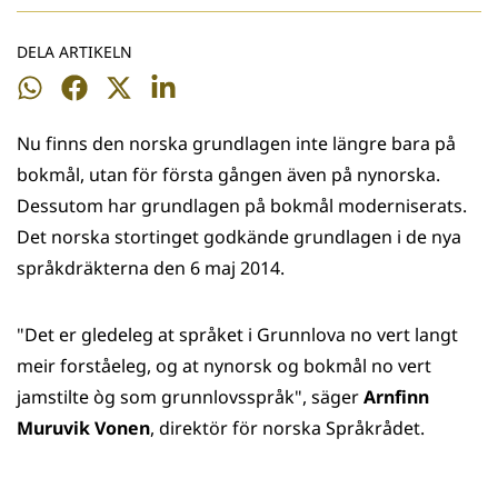
DELA ARTIKELN
Dela
Dela
Dela
Dela
på
på
på
på
Nu finns den norska grundlagen inte längre bara på
WhatsApp
Facebook
Twitter
LinkedIn
bokmål, utan för första gången även på nynorska.
Dessutom har grundlagen på bokmål moderniserats.
Det norska stortinget godkände grundlagen i de nya
språkdräkterna den 6 maj 2014.
"Det er gledeleg at språket i Grunnlova no vert langt
meir forståeleg, og at nynorsk og bokmål no vert
jamstilte òg som grunnlovsspråk", säger
Arnfinn
Muruvik Vonen
, direktör för norska Språkrådet.