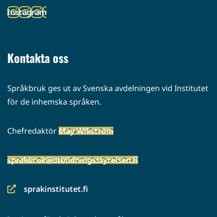
toiseen
Instagram
palveluun)
(siirryt
toiseen
palveluun)
Kontakta oss
Språkbruk ges ut av Svenska avdelningen vid Institutet
för de inhemska språken.
Chefredaktör
May Wikström
sprakbruk@utbildningsstyrelsen.fi
sprakinstitutet.fi
(siirryt
toiseen