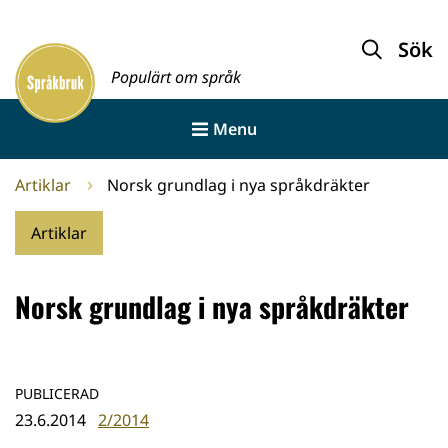
Gå
till
Sök
Framsida
innehållet
Populärt om språk
Menu
Artiklar
Norsk grundlag i nya språkdräkter
Artiklar
Norsk grundlag i nya språkdräkter
PUBLICERAD
23.6.2014
2/2014