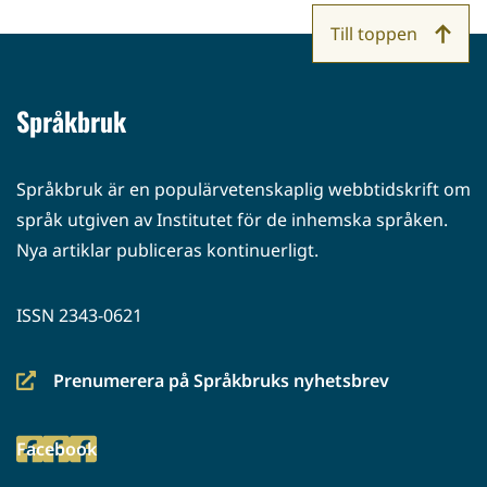
Till toppen
Språkbruk
Språkbruk är en populärvetenskaplig webbtidskrift om
språk utgiven av Institutet för de inhemska språken.
Nya artiklar publiceras kontinuerligt.
ISSN 2343-0621
Prenumerera på Språkbruks nyhetsbrev
(siirryt
toiseen
Facebook
palveluun)
(siirryt