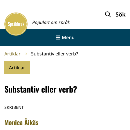
Gå
till
Sök
Framsida
innehållet
Populärt om språk
Menu
Artiklar
Substantiv eller verb?
Artiklar
Substantiv eller verb?
SKRIBENT
Monica Äikäs