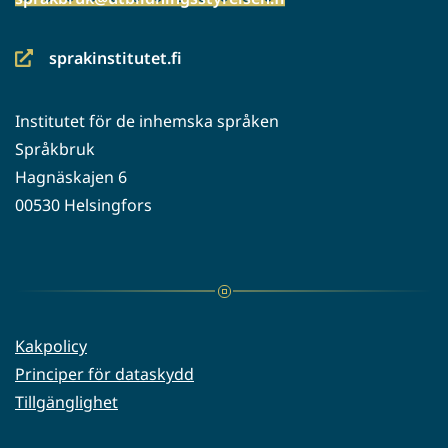
sprakinstitutet.fi
(siirryt
toiseen
Institutet för de inhemska språken
palveluun)
Språkbruk
Hagnäskajen 6
00530 Helsingfors
Kakpolicy
Principer för dataskydd
Tillgänglighet