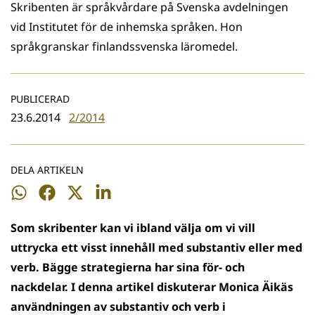
Skribenten är språkvårdare på Svenska avdelningen
vid Institutet för de inhemska språken. Hon
språkgranskar finlandssvenska läromedel.
PUBLICERAD
23.6.2014
2/2014
DELA ARTIKELN
Dela
Dela
Dela
Dela
på
på
på
på
Som
skribenter kan vi ibland välja om vi vill
WhatsApp
Facebook
Twitter
LinkedIn
uttrycka ett visst innehåll med substantiv eller med
verb. Bägge strategierna har sina för- och
nackdelar. I denna artikel diskuterar Monica Äikäs
användningen av substantiv och verb i