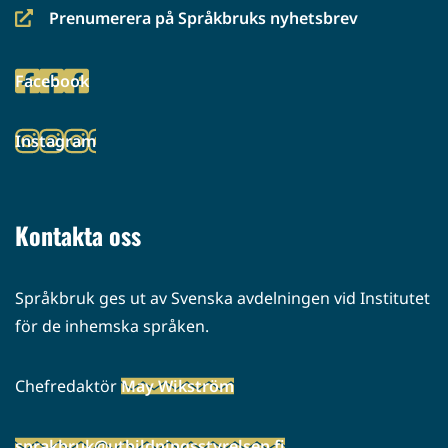
Prenumerera på Språkbruks nyhetsbrev
(siirryt
toiseen
Facebook
palveluun)
(siirryt
toiseen
Instagram
palveluun)
(siirryt
toiseen
palveluun)
Kontakta oss
Språkbruk ges ut av Svenska avdelningen vid Institutet
för de inhemska språken.
Chefredaktör
May Wikström
sprakbruk@utbildningsstyrelsen.fi