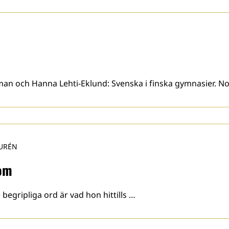
an och Hanna Lehti-Eklund: Svenska i finska gymnasier. Nor
URÉN
dom
e begripliga ord är vad hon hittills …