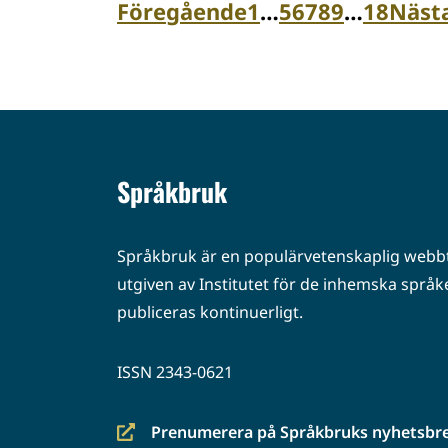
Föregående
1
…
5
6
7
8
9
…
18
Näst
Språkbruk
Språkbruk är en populärvetenskaplig webbt
utgiven av Institutet för de inhemska språke
publiceras kontinuerligt.
ISSN 2343-0621
Prenumerera på Språkbruks nyhetsbr
(siirryt