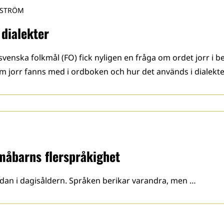
DSTRÖM
 dialekter
enska folkmål (FO) fick nyligen en fråga om ordet jorr i be
om jorr fanns med i ordboken och hur det används i dialekt
måbarns flerspråkighet
 redan i dagisåldern. Språken berikar varandra, men …