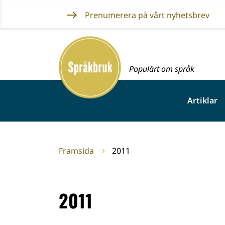
Gå
Prenumerera på vårt nyhetsbrev
till
innehållet
Framsida
Populärt om språk
Artiklar
Framsida
2011
2011