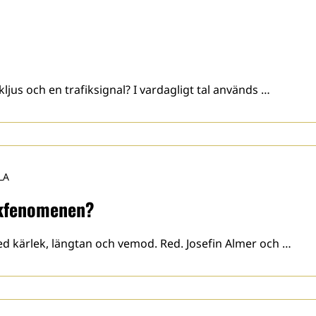
kljus och en trafiksignal? I vardagligt tal används …
LA
åkfenomenen?
 med kärlek, längtan och vemod. Red. Josefin Almer och …