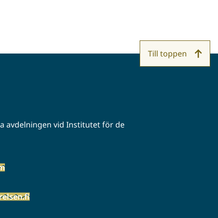
Till toppen
 avdelningen vid Institutet för de
öm
elsen.fi