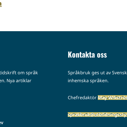
a
Kontakta oss
idskrift om språk
Språkbruk ges ut av Svenska
n. Nya artiklar
inhemska språken.
Chefredaktör
May Wikstr
sprakbruk@utbildningsstyr
ev