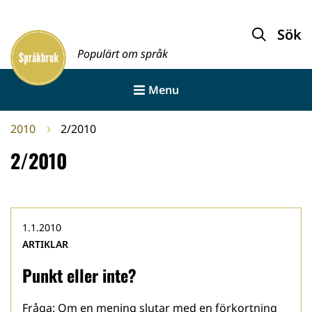
Gå
till
Sök
Framsida
innehållet
Populärt om språk
Menu
2010
2/2010
2/2010
1.1.2010
ARTIKLAR
Punkt eller inte?
Fråga: Om en mening slutar med en förkortning