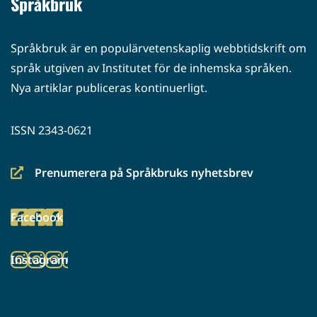
Språkbruk
Språkbruk är en populärvetenskaplig webbtidskrift om
språk utgiven av Institutet för de inhemska språken.
Nya artiklar publiceras kontinuerligt.
ISSN 2343-0621
Prenumerera på Språkbruks nyhetsbrev
(siirryt
toiseen
Facebook
palveluun)
(siirryt
toiseen
Instagram
palveluun)
(siirryt
toiseen
palveluun)