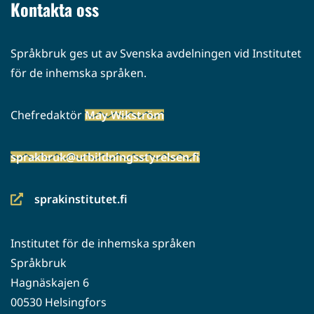
Kontakta oss
Språkbruk ges ut av Svenska avdelningen vid Institutet
för de inhemska språken.
Chefredaktör
May Wikström
sprakbruk@utbildningsstyrelsen.fi
sprakinstitutet.fi
(siirryt
toiseen
Institutet för de inhemska språken
palveluun)
Språkbruk
Hagnäskajen 6
00530 Helsingfors