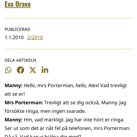
Eva Orava
PUBLICERAD
1.1.2010
2/2010
DELA ARTIKELN
Dela
Dela
Dela
Dela
på
på
på
på
Manny:
Hello
, mrs Porterman,
hello
, Alex! Vad trevligt
WhatsApp
Facebook
Twitter
LinkedIn
att se er!
Mrs Porterman:
Trevligt att se dig också, Manny. Jag
försökte ringa, men ingen svarade.
Manny:
Hm, vad märkligt. Jag har inte hört er ringa.
Ser ut som det är nåt fel på telefonen, mrs Porterman.
Då så. Vad kan vi hjälpa dig med?