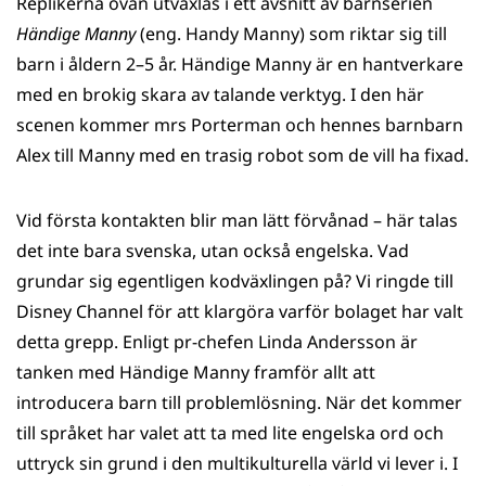
Replikerna ovan utväxlas i ett avsnitt av barnserien
Händige Manny
(eng. Handy Manny) som riktar sig till
barn i åldern 2–5 år. Händige Manny är en hantverkare
med en brokig skara av talande verktyg. I den här
scenen kommer mrs Porterman och hennes barnbarn
Alex till Manny med en trasig robot som de vill ha fixad.
Vid första kontakten blir man lätt förvånad – här talas
det inte bara svenska, utan också engelska. Vad
grundar sig egentligen kodväxlingen på? Vi ringde till
Disney Channel för att klargöra varför bolaget har valt
detta grepp. Enligt pr-chefen Linda Andersson är
tanken med Händige Manny framför allt att
introducera barn till problemlösning. När det kommer
till språket har valet att ta med lite engelska ord och
uttryck sin grund i den multikulturella värld vi lever i. I