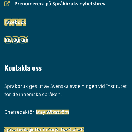
Prenumerera på Språkbruks nyhetsbrev
(siirryt
toiseen
Facebook
palveluun)
(siirryt
toiseen
Instagram
palveluun)
(siirryt
toiseen
palveluun)
Kontakta oss
Språkbruk ges ut av Svenska avdelningen vid Institutet
för de inhemska språken.
Chefredaktör
May Wikström
sprakbruk@utbildningsstyrelsen.fi