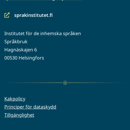
sprakinstitutet.fi
(siirryt
toiseen
Institutet för de inhemska språken
palveluun)
Språkbruk
Hagnäskajen 6
00530 Helsingfors
Kakpolicy
Principer för dataskydd
Tillgänglighet