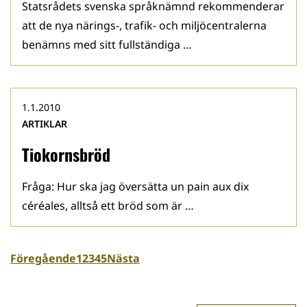
Statsrådets svenska språknämnd rekommenderar
att de nya närings-, trafik- och miljöcentralerna
benämns med sitt fullständiga …
1.1.2010
ARTIKLAR
Tiokornsbröd
Fråga: Hur ska jag översätta un pain aux dix
céréales, alltså ett bröd som är …
Föregående
1
2
3
4
5
Nästa