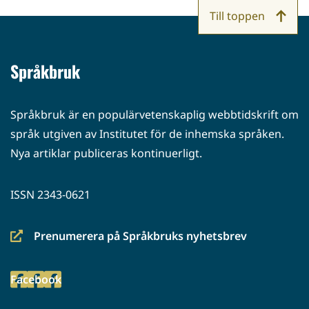
Till toppen
Språkbruk
Språkbruk är en populärvetenskaplig webbtidskrift om
språk utgiven av Institutet för de inhemska språken.
Nya artiklar publiceras kontinuerligt.
ISSN 2343-0621
Prenumerera på Språkbruks nyhetsbrev
(siirryt
toiseen
Facebook
palveluun)
(siirryt
toiseen