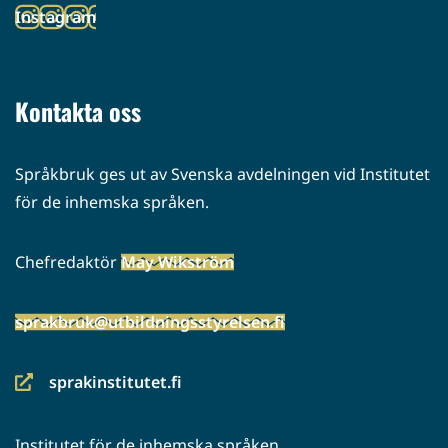
Instagram
palveluun)
(siirryt
toiseen
palveluun)
Kontakta oss
Språkbruk ges ut av Svenska avdelningen vid Institutet
för de inhemska språken.
Chefredaktör
May Wikström
sprakbruk@utbildningsstyrelsen.fi
sprakinstitutet.fi
(siirryt
toiseen
Institutet för de inhemska språken