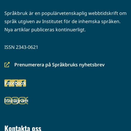
Språkbruk är en populärvetenskaplig webbtidskrift om
språk utgiven av Institutet för de inhemska språken.
Nya artiklar publiceras kontinuerligt.
ISSN 2343-0621
Prenumerera på Språkbruks nyhetsbrev
(siirryt
toiseen
Facebook
palveluun)
(siirryt
toiseen
Instagram
palveluun)
(siirryt
toiseen
palveluun)
Kontakta oss