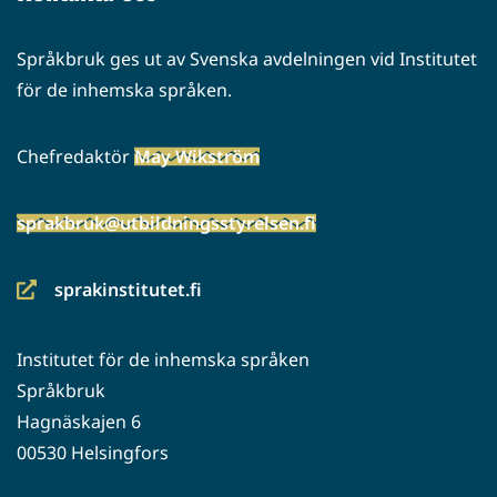
Språkbruk ges ut av Svenska avdelningen vid Institutet
för de inhemska språken.
Chefredaktör
May Wikström
sprakbruk@utbildningsstyrelsen.fi
sprakinstitutet.fi
(siirryt
toiseen
Institutet för de inhemska språken
palveluun)
Språkbruk
Hagnäskajen 6
00530 Helsingfors