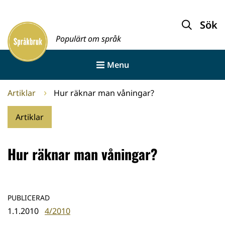
Gå
till
Sök
Framsida
innehållet
Populärt om språk
Menu
Artiklar
Hur räknar man våningar?
Artiklar
Hur räknar man våningar?
PUBLICERAD
1.1.2010
4/2010