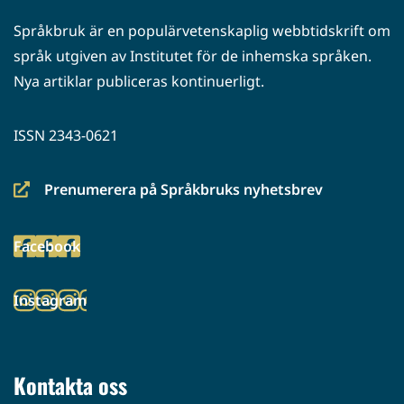
Språkbruk är en populärvetenskaplig webbtidskrift om
språk utgiven av Institutet för de inhemska språken.
Nya artiklar publiceras kontinuerligt.
ISSN 2343-0621
Prenumerera på Språkbruks nyhetsbrev
(siirryt
toiseen
Facebook
palveluun)
(siirryt
toiseen
Instagram
palveluun)
(siirryt
toiseen
palveluun)
Kontakta oss