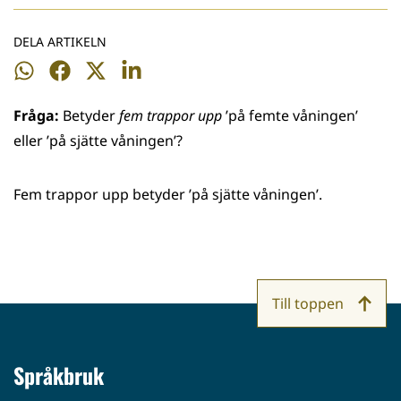
DELA ARTIKELN
Dela
Dela
Dela
Dela
på
på
på
på
Fråga:
Betyder
fem trappor upp
’på femte våningen’
WhatsApp
Facebook
Twitter
LinkedIn
eller ’på sjätte våningen’?
Fem trappor upp betyder ’på sjätte våningen’.
Till toppen
Språkbruk