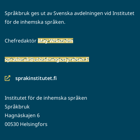
Språkbruk ges ut av Svenska avdelningen vid Institutet
för de inhemska språken.
Chefredaktör
May Wikström
sprakbruk@utbildningsstyrelsen.fi
sprakinstitutet.fi
(siirryt
toiseen
Institutet för de inhemska språken
palveluun)
Språkbruk
Hagnäskajen 6
00530 Helsingfors