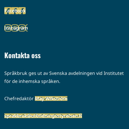
toiseen
Facebook
palveluun)
(siirryt
toiseen
Instagram
palveluun)
(siirryt
toiseen
palveluun)
Kontakta oss
Språkbruk ges ut av Svenska avdelningen vid Institutet
för de inhemska språken.
Chefredaktör
May Wikström
sprakbruk@utbildningsstyrelsen.fi