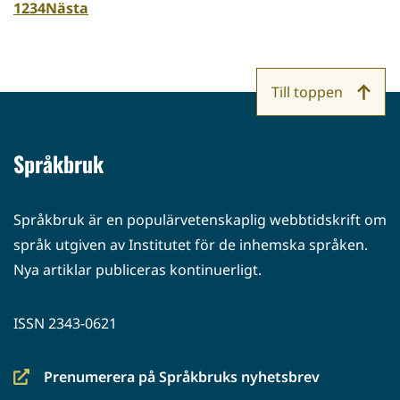
1
2
3
4
Nästa
Till toppen
Språkbruk
Språkbruk är en populärvetenskaplig webbtidskrift om
språk utgiven av Institutet för de inhemska språken.
Nya artiklar publiceras kontinuerligt.
ISSN 2343-0621
Prenumerera på Språkbruks nyhetsbrev
(siirryt