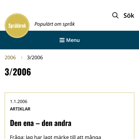
Gå
till
Sök
Framsida
innehållet
Populärt om språk
Menu
2006
3/2006
3/2006
1.1.2006
ARTIKLAR
Den ena – den andra
Fråga: Jag har lagt märke till att många