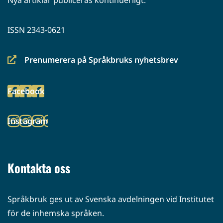
Nya artiklar publiceras kontinuerligt.
ISSN 2343-0621
Prenumerera på Språkbruks nyhetsbrev
(siirryt
toiseen
Facebook
palveluun)
(siirryt
toiseen
Instagram
palveluun)
(siirryt
toiseen
palveluun)
Kontakta oss
Språkbruk ges ut av Svenska avdelningen vid Institutet
för de inhemska språken.