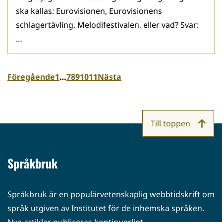
ska kallas: Eurovisionen, Eurovisionens
schlagertävling, Melodifestivalen, eller vad? Svar:
…
Föregående
1
…
7
8
9
10
11
Nästa
Till toppen
Språkbruk
Språkbruk är en populärvetenskaplig webbtidskrift om
språk utgiven av Institutet för de inhemska språken.