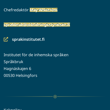
Chefredaktör
May Wikström
sprakbruk@utbildningsstyrelsen.fi
sprakinstitutet.fi
(siirryt
toiseen
Institutet för de inhemska språken
palveluun)
Språkbruk
Hagnäskajen 6
00530 Helsingfors
Kakpolicy