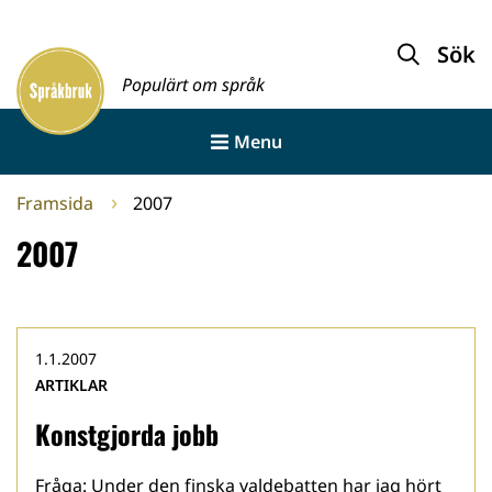
Gå
till
Sök
Framsida
innehållet
Populärt om språk
Menu
Framsida
2007
2007
1.1.2007
ARTIKLAR
Konstgjorda jobb
Fråga: Under den finska valdebatten har jag hört