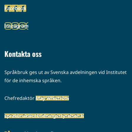
toiseen
Facebook
palveluun)
(siirryt
toiseen
Instagram
palveluun)
(siirryt
toiseen
palveluun)
Kontakta oss
Språkbruk ges ut av Svenska avdelningen vid Institutet
för de inhemska språken.
Chefredaktör
May Wikström
sprakbruk@utbildningsstyrelsen.fi