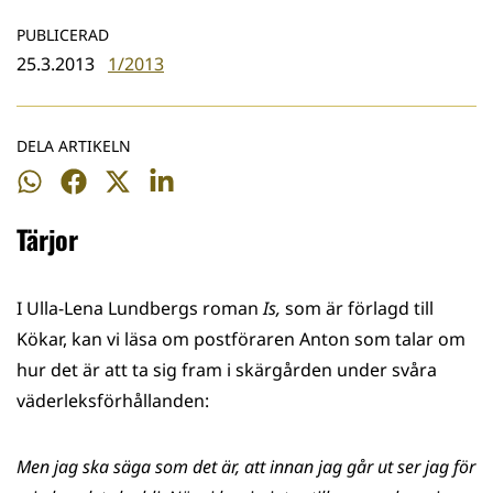
PUBLICERAD
25.3.2013
1/2013
DELA ARTIKELN
Dela
Dela
Dela
Dela
på
på
på
på
Tärjor
WhatsApp
Facebook
Twitter
LinkedIn
I Ulla-Lena Lundbergs roman
Is,
som är förlagd till
Kökar, kan vi läsa om postföraren Anton som talar om
hur det är att ta sig fram i skärgården under svåra
väderleksförhållanden:
Men jag ska säga som det är, att innan jag går ut ser jag för