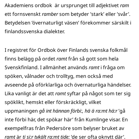
Akademiens ordbok är ursprunget till adjektivet
ram
ett fornsvenskt
ramber
som betyder ’stark’ eller ’svår’.
Betydelsen ’övernaturligt väsen’ förekommer särskilt i
finlandssvenska dialekter.
I registret för Ordbok över Finlands svenska folkmål
finns belägg på ordet
ramt
från så gott som hela
Svenskfinland. I allmänhet används
ramt
i fråga om
spöken, vålnader och trolltyg, men också med
avseende på oförklarliga och övernaturliga händelser.
Lika vanligt är det att
ramt
syftar på något som ter sig
spöklikt, hemskt eller förskräckligt, vilket
uppmaningen
gå int hännan förbi:, hä ä ra:mt hä:r
’gå
inte förbi här, det spökar här’ från Kumlinge visar. En
exempelfras från Pedersöre som belyser bruket av
ramt
är
ti si:r tykält ra:mt tide:
’de ser ofta oknytt där’.