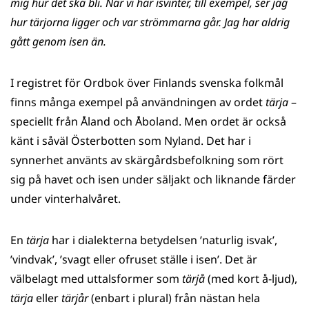
mig hur det ska bli. När vi har isvinter, till exempel, ser jag
hur tärjorna ligger och var strömmarna går. Jag har aldrig
gått genom isen än.
I registret för Ordbok över Finlands svenska folkmål
finns många exempel på användningen av ordet
tärja
–
speciellt från Åland och Åboland. Men ordet är också
känt i såväl Österbotten som Nyland. Det har i
synnerhet använts av skärgårdsbefolkning som rört
sig på havet och isen under säljakt och liknande färder
under vinterhalvåret.
En
tärja
har i dialekterna betydelsen ’naturlig isvak’,
’vindvak’, ’svagt eller ofruset ställe i isen’. Det är
välbelagt med uttalsformer som
tärjå
(med kort å-ljud),
tärja
eller
tärjår
(enbart i plural) från nästan hela