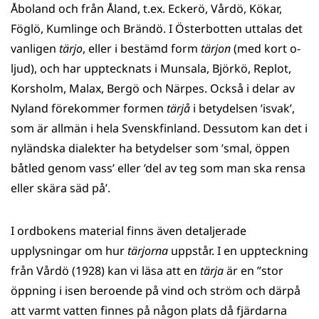
Åboland och från Åland, t.ex. Eckerö, Vårdö, Kökar,
Föglö, Kumlinge och Brändö. I Österbotten uttalas det
vanligen
tärjo
, eller i bestämd form
tärjon
(med kort o-
ljud), och har upptecknats i Munsala, Björkö, Replot,
Korsholm, Malax, Bergö och Närpes. Också i delar av
Nyland förekommer formen
tärjå
i betydelsen ’isvak’,
som är allmän i hela Svenskfinland. Dessutom kan det i
nyländska dialekter ha betydelser som ’smal, öppen
båtled genom vass’ eller ’del av teg som man ska rensa
eller skära säd på’.
I ordbokens material finns även detaljerade
upplysningar om hur
tärjorna
uppstår. I en uppteckning
från Vårdö (1928) kan vi läsa att en
tärja
är en ”stor
öppning i isen beroende på vind och ström och därpå
att varmt vatten finnes på någon plats då fjärdarna