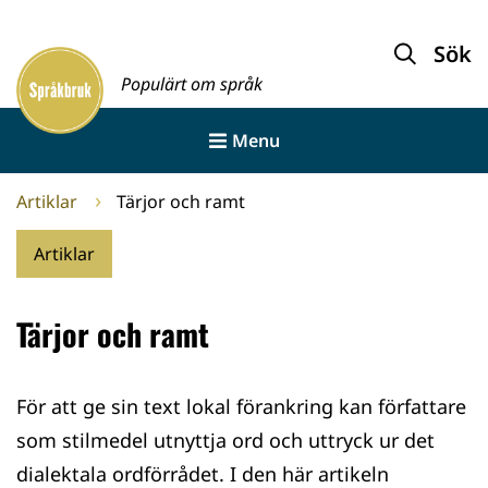
Gå
till
Sök
Framsida
innehållet
Populärt om språk
Menu
Artiklar
Tärjor och ramt
Artiklar
Tärjor och ramt
För att ge sin text lokal förankring kan författare
som stilmedel utnyttja ord och uttryck ur det
dialektala ordförrådet. I den här artikeln