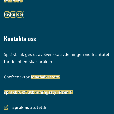
palveluun)
(siirryt
toiseen
Instagram
palveluun)
(siirryt
toiseen
palveluun)
Kontakta oss
Språkbruk ges ut av Svenska avdelningen vid Institutet
för de inhemska språken.
Chefredaktör
May Wikström
sprakbruk@utbildningsstyrelsen.fi
sprakinstitutet.fi
(siirryt