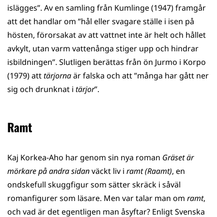
islägges”. Av en samling från Kumlinge (1947) framgår
att det handlar om ”hål eller svagare ställe i isen på
hösten, förorsakat av att vattnet inte är helt och hållet
avkylt, utan varm vattenånga stiger upp och hindrar
isbildningen”. Slutligen berättas från ön Jurmo i Korpo
(1979) att
tärjorna
är falska och att ”många har gått ner
sig och drunknat i
tärjor
”.
Ramt
Kaj Korkea-Aho har genom sin nya roman
Gräset är
mörkare på andra sidan
väckt liv i
ramt (Raamt)
, en
ondskefull skuggfigur som sätter skräck i såväl
romanfigurer som läsare. Men var talar man om
ramt
,
och vad är det egentligen man åsyftar? Enligt Svenska