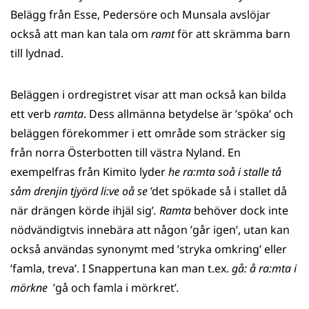
Belägg från Esse, Pedersöre och Munsala avslöjar
också att man kan tala om
ramt
för att skrämma barn
till lydnad.
Beläggen i ordregistret visar att man också kan bilda
ett verb
ramta
. Dess allmänna betydelse är ’spöka’ och
beläggen förekommer i ett område som sträcker sig
från norra Österbotten till västra Nyland. En
exempelfras från Kimito lyder
he ra:mta soå i stalle tå
såm drenjin tjyörd li:ve oå se
’det spökade så i stallet då
när drängen körde ihjäl sig’
.
Ramta
behöver dock inte
nödvändigtvis innebära att någon ’går igen’, utan kan
också användas synonymt med ’stryka omkring’ eller
’famla, treva’. I Snappertuna kan man t.ex.
gå: å ra:mta i
mörkne
’gå och famla i mörkret’
.