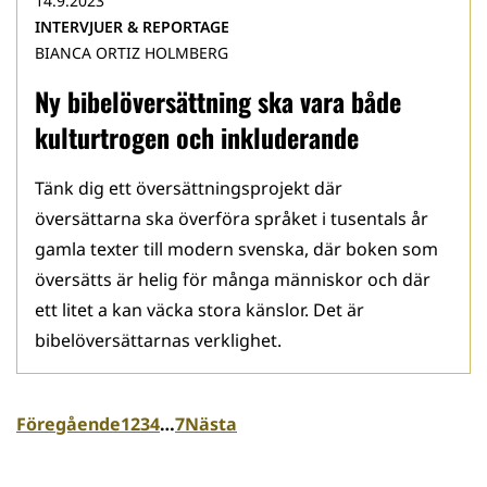
14.9.2023
INTERVJUER & REPORTAGE
BIANCA ORTIZ HOLMBERG
Ny bibelöversättning ska vara både
kulturtrogen och inkluderande
Tänk dig ett översättningsprojekt där
översättarna ska överföra språket i tusentals år
gamla texter till modern svenska, där boken som
översätts är helig för många människor och där
ett litet a kan väcka stora känslor. Det är
bibelöversättarnas verklighet.
Föregående
1
2
3
4
…
7
Nästa