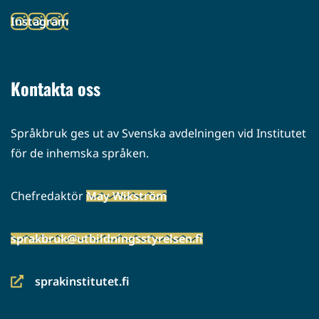
toiseen
Instagram
palveluun)
(siirryt
toiseen
palveluun)
Kontakta oss
Språkbruk ges ut av Svenska avdelningen vid Institutet
för de inhemska språken.
Chefredaktör
May Wikström
sprakbruk@utbildningsstyrelsen.fi
sprakinstitutet.fi
(siirryt
toiseen