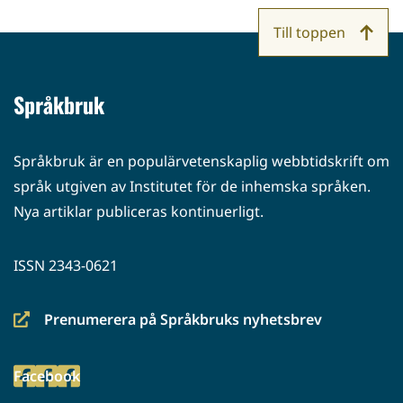
Till toppen
Språkbruk
Språkbruk är en populärvetenskaplig webbtidskrift om
språk utgiven av Institutet för de inhemska språken.
Nya artiklar publiceras kontinuerligt.
ISSN 2343-0621
Prenumerera på Språkbruks nyhetsbrev
(siirryt
toiseen
Facebook
palveluun)
(siirryt