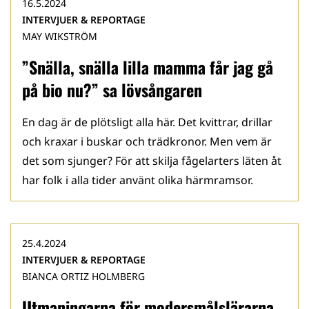
16.5.2024
INTERVJUER & REPORTAGE
MAY WIKSTRÖM
”Snälla, snälla lilla mamma får jag gå
på bio nu?” sa lövsångaren
En dag är de plötsligt alla här. Det kvittrar, drillar
och kraxar i buskar och trädkronor. Men vem är
det som sjunger? För att skilja fågelarters läten åt
har folk i alla tider använt olika härmramsor.
25.4.2024
INTERVJUER & REPORTAGE
BIANCA ORTIZ HOLMBERG
Utmaningarna för modersmålslärarna