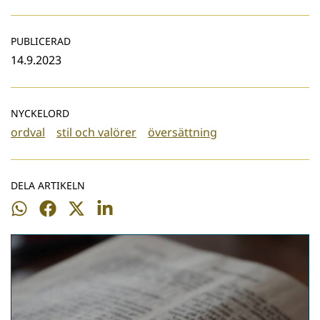
PUBLICERAD
14.9.2023
NYCKELORD
ordval
stil och valörer
översättning
DELA ARTIKELN
Dela
Dela
Dela
Dela
på
på
på
på
WhatsApp
Facebook
Twitter
LinkedIn