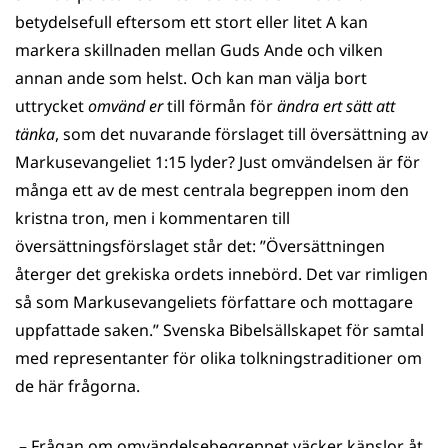
betydelsefull eftersom ett stort eller litet A kan
markera skillnaden mellan Guds Ande och vilken
annan ande som helst. Och kan man välja bort
uttrycket
omvänd er
till förmån för
ändra ert sätt att
tänka
, som det nuvarande förslaget till översättning av
Markusevangeliet 1:15 lyder? Just omvändelsen är för
många ett av de mest centrala begreppen inom den
kristna tron, men i kommentaren till
översättningsförslaget står det: ”Översättningen
återger det grekiska ordets innebörd. Det var rimligen
så som Markusevangeliets författare och mottagare
uppfattade saken.” Svenska Bibelsällskapet för samtal
med representanter för olika tolkningstraditioner om
de här frågorna.
– Frågan om omvändelsebegreppet väcker känslor åt