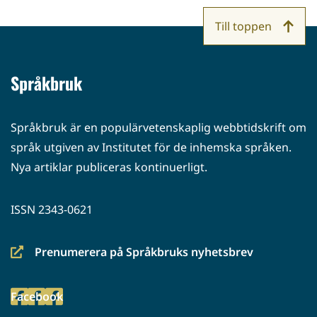
Till toppen
Språkbruk
Språkbruk är en populärvetenskaplig webbtidskrift om
språk utgiven av Institutet för de inhemska språken.
Nya artiklar publiceras kontinuerligt.
ISSN 2343-0621
Prenumerera på Språkbruks nyhetsbrev
(siirryt
toiseen
Facebook
palveluun)
(siirryt