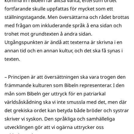
komma in i Bibeln får alltså vänta, eftersom ordet
fortfarande skulle uppfattas för mycket som ett
ställningstagande. Men översättarna och rådet brottas
med frågan om inkluderande språk å ena sidan och
trohet mot grundtexten å andra sidan.
Utgångspunkten är ändå att texterna är skrivna i en
annan tid och en annan kultur, och det ska få synas i
texten.
– Principen är att översättningen ska vara trogen den
främmande kulturen som Bibeln representerar. I den
mån som Bibeln ger uttryck för en patriarkal
världsåskådning ska vi inte smussla med det, men där
det grekiska ordet kan betyda både bröder och systrar
skriver vi syskon. Den språkliga och samhälleliga
utvecklingen gör att vi ogärna uttrycker oss