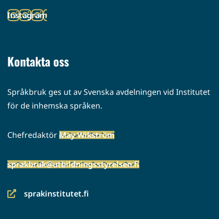
toiseen
Instagram
palveluun)
(siirryt
toiseen
palveluun)
Kontakta oss
Språkbruk ges ut av Svenska avdelningen vid Institutet
för de inhemska språken.
Chefredaktör
May Wikström
sprakbruk@utbildningsstyrelsen.fi
sprakinstitutet.fi
(siirryt
toiseen