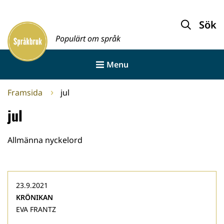
Gå
till
Sök
Framsida
innehållet
Populärt om språk
Menu
Framsida
jul
jul
Allmänna nyckelord
23.9.2021
KRÖNIKAN
EVA FRANTZ