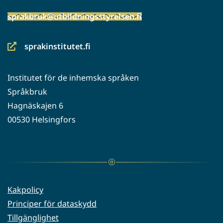
sprakbruk@utbildningsstyrelsen.fi
sprakinstitutet.fi
(siirryt
toiseen
Institutet för de inhemska språken
palveluun)
Språkbruk
Hagnäskajen 6
00530 Helsingfors
Kakpolicy
Principer för dataskydd
Tillgänglighet