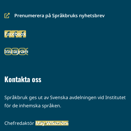
Prenumerera på Språkbruks nyhetsbrev
(siirryt
toiseen
Facebook
palveluun)
(siirryt
toiseen
Instagram
palveluun)
(siirryt
toiseen
palveluun)
Kontakta oss
Språkbruk ges ut av Svenska avdelningen vid Institutet
för de inhemska språken.
Chefredaktör
May Wikström