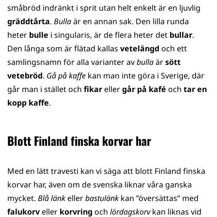
småbröd indränkt i sprit utan helt enkelt är en ljuvlig
gräddtårta
.
Bulla
är en annan sak. Den lilla runda
heter
bulle
i singularis, är de flera heter det
bullar
.
Den långa som är flätad kallas
vetelängd
och ett
samlingsnamn för alla varianter av
bulla
är
sött
vetebröd
.
Gå på kaffe
kan man inte göra i Sverige, där
går man i stället och
fikar
eller
går på kafé
och
tar en
kopp kaffe
.
Blott Finland finska korvar har
Med en lätt travesti kan vi säga att blott Finland finska
korvar har, även om de svenska liknar våra ganska
mycket.
Blå länk
eller
bastulänk
kan ”översättas” med
falukorv
eller
korvring
och
lördagskorv
kan liknas vid