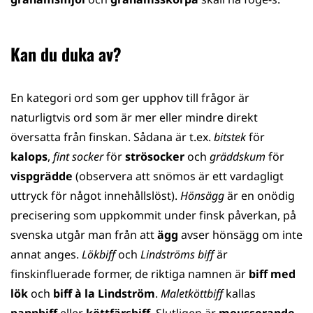
Kan du duka av?
En kategori ord som ger upphov till frågor är
naturligtvis ord som är mer eller mindre direkt
översatta från finskan. Sådana är t.ex.
bitstek
för
kalops
,
fint socker
för
strösocker
och
gräddskum
för
vispgrädde
(observera att snömos är ett vardagligt
uttryck för något innehållslöst).
Hönsägg
är en onödig
precisering som uppkommit under finsk påverkan, på
svenska utgår man från att
ägg
avser hönsägg om inte
annat anges.
Lökbiff
och
Lindströms biff
är
finskinfluerade former, de riktiga namnen är
biff med
lök
och
biff à la Lindström
.
Maletköttbiff
kallas
pannbiff
eller
köttfärsbiff
. Slutligen är
mousserande