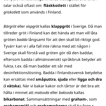
talar också oftast om
fläskkotlett
i stället för
griskotlett
som används i Finland.
Bärgröt
eller
vispgröt
kallas
klappgröt
i Sverige. Då man
tillreder gröt i Finland kan det hända att man vill låta
gröten
badda
långsamt för att den skall bli riktigt god.
Tyvärr kan vi i alla fall inte räkna med att någon i
Sverige skall förstå vad gröten gör då den baddar,
eftersom badda i allmänsvenskt språkbruk betyder att
fukta, t.ex. då man baddar ett sår med
desinfektionslösning. Badda i finlandssvensk betydelse
kan ersättas med
småputtra
,
sjuda
eller
ligga och dra
(
i vätska
). När vi bakar kakor och tårtor är det bra att
hålla i minnet att
matsoda
eller
baksoda
kallas
bikarbonat
. Sammansättningar med
graham-
, som
grahamsmjöl
och
grahamsskorpa
skall ha foge-s.