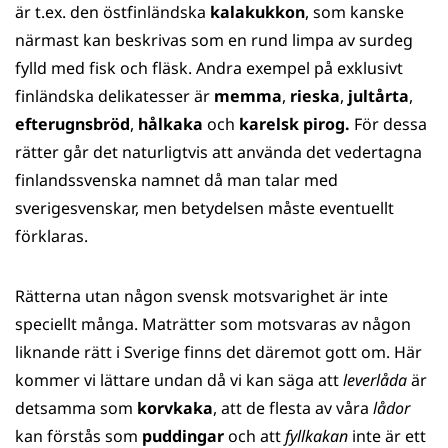
är t.ex. den östfinländska
kalakukkon
, som kanske
närmast kan beskrivas som en rund limpa av surdeg
fylld med fisk och fläsk. Andra exempel på exklusivt
finländska delikatesser är
memma
,
rieska
,
jultårta
,
efterugnsbröd
,
hålkaka
och
karelsk pirog.
För dessa
rätter går det naturligtvis att använda det vedertagna
finlandssvenska namnet då man talar med
sverigesvenskar, men betydelsen måste eventuellt
förklaras.
Rätterna utan någon svensk motsvarighet är inte
speciellt många. Maträtter som motsvaras av någon
liknande rätt i Sverige finns det däremot gott om. Här
kommer vi lättare undan då vi kan säga att
leverlåda
är
detsamma som
korvkaka
, att de flesta av våra
lådor
kan förstås som
puddingar
och att
fyllkakan
inte är ett