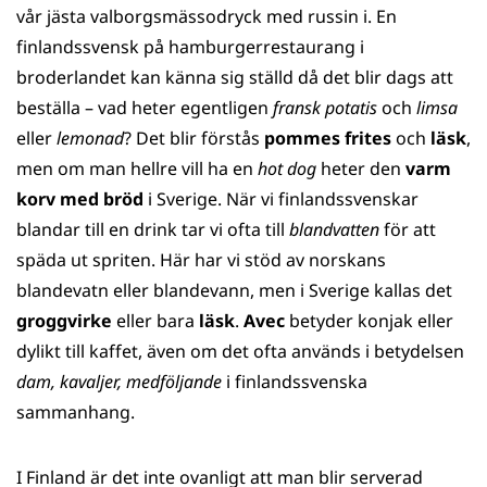
vår jästa valborgsmässodryck med russin i. En
finlandssvensk på hamburgerrestaurang i
broderlandet kan känna sig ställd då det blir dags att
beställa – vad heter egentligen
fransk potatis
och
limsa
eller
lemonad
? Det blir förstås
pommes frites
och
läsk
,
men om man hellre vill ha en
hot dog
heter den
varm
korv med bröd
i Sverige. När vi finlandssvenskar
blandar till en drink tar vi ofta till
blandvatten
för att
späda ut spriten. Här har vi stöd av norskans
blandevatn eller blandevann, men i Sverige kallas det
groggvirke
eller bara
läsk
.
Avec
betyder konjak eller
dylikt till kaffet, även om det ofta används i betydelsen
dam, kavaljer, medföljande
i finlandssvenska
sammanhang.
I Finland är det inte ovanligt att man blir serverad