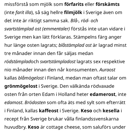
missförstå som mjölk som
förfarits
eller
förskämts
(inte
farit illa
), så säg hellre
filmjölk
i Sverige även om
det inte är riktigt samma sak.
Blå-, röd- och
svartstämplad ost (emmentaler)
förstås inte utan vidare i
Sverige men kan lätt förklaras. Stämpelns färg anger
hur länge osten lagrats;
blåstämplad ost
är lagrad minst
tre månader innan den får säljas medan
rödstämplad
och
svartstämplad
ost
lagrats sex respektive
nio månader innan den når konsumenten.
Auraost
kallas
blåmögelost
i Finland, medan man oftast talar om
grönmögelost
i Sverige. Den välkända rödvaxade
osten från orten Edam i Holland heter
edamerost
, inte
edamost
.
Brödosten
som ofta äts med sylt som efterrätt
i Finland, kallas
kaffeost
i Sverige.
Keso
och
kesella
i
recept från Sverige brukar vålla finlandssvenskarna
huvudbry.
Keso
är cottage cheese, som saluförs under