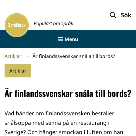
Gå
till
Sök
Framsida
innehållet
Populärt om språk
Menu
Artiklar
Är finlandssvenskar snåla till bords?
Artiklar
Är finlandssvenskar snåla till bords?
Vad händer om finlandssvensken beställer
snålsoppa med semla på en restaurang i
Sverige? Och hänger smockan i luften om han