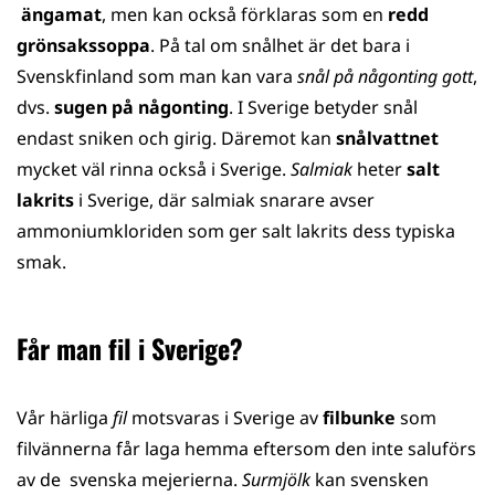
ängamat
, men kan också förklaras som en
redd
grönsakssoppa
. På tal om snålhet är det bara i
Svenskfinland som man kan vara
snål på någonting gott
,
dvs.
sugen på någonting
. I Sverige betyder snål
endast sniken och girig. Däremot kan
snålvattnet
mycket väl rinna också i Sverige.
Salmiak
heter
salt
lakrits
i Sverige, där salmiak snarare avser
ammoniumkloriden som ger salt lakrits dess typiska
smak.
Får man fil i Sverige?
Vår härliga
fil
motsvaras i Sverige av
filbunke
som
filvännerna får laga hemma eftersom den inte saluförs
av de svenska mejerierna.
Surmjölk
kan svensken