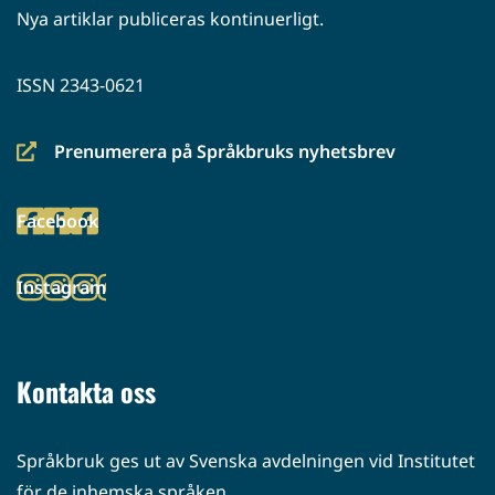
Nya artiklar publiceras kontinuerligt.
ISSN 2343-0621
Prenumerera på Språkbruks nyhetsbrev
(siirryt
toiseen
Facebook
palveluun)
(siirryt
toiseen
Instagram
palveluun)
(siirryt
toiseen
palveluun)
Kontakta oss
Språkbruk ges ut av Svenska avdelningen vid Institutet
för de inhemska språken.