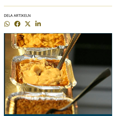
DELA ARTIKELN
Dela
Dela
Dela
Dela
på
på
på
på
WhatsApp
Facebook
Twitter
LinkedIn