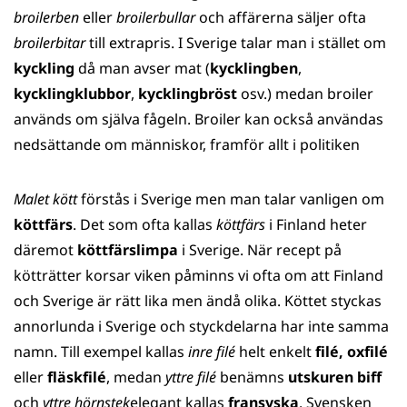
broilerben
eller
broilerbullar
och affärerna säljer ofta
broilerbitar
till extrapris. I Sverige talar man i stället om
kyckling
då man avser mat (
kycklingben
,
kycklingklubbor
,
kycklingbröst
osv.) medan broiler
används om själva fågeln. Broiler kan också användas
nedsättande om människor, framför allt i politiken
Malet kött
förstås i Sverige men man talar vanligen om
köttfärs
. Det som ofta kallas
köttfärs
i Finland heter
däremot
köttfärslimpa
i Sverige. När recept på
kötträtter korsar viken påminns vi ofta om att Finland
och Sverige är rätt lika men ändå olika. Köttet styckas
annorlunda i Sverige och styckdelarna har inte samma
namn. Till exempel kallas
inre filé
helt enkelt
filé, oxfilé
eller
fläskfilé
, medan
yttre filé
benämns
utskuren biff
och
yttre hörnstek
elegant kallas
fransyska
. Svensken