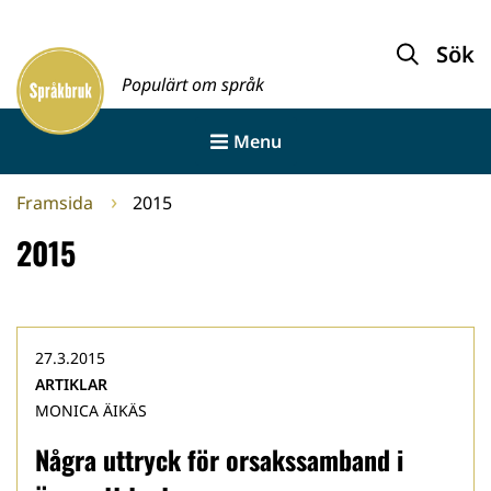
Gå
till
Sök
Framsida
innehållet
Populärt om språk
Menu
Framsida
2015
2015
27.3.2015
ARTIKLAR
MONICA ÄIKÄS
Några uttryck för orsakssamband i