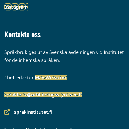
toiseen
Instagram
palveluun)
(siirryt
toiseen
palveluun)
Kontakta oss
Språkbruk ges ut av Svenska avdelningen vid Institutet
för de inhemska språken.
Chefredaktör
May Wikström
sprakbruk@utbildningsstyrelsen.fi
sprakinstitutet.fi
(siirryt
toiseen