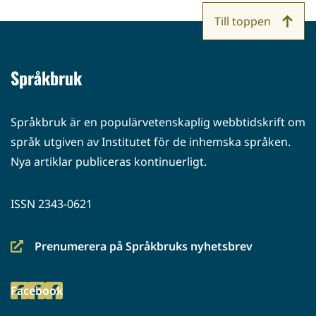
Till toppen
Språkbruk
Språkbruk är en populärvetenskaplig webbtidskrift om
språk utgiven av Institutet för de inhemska språken.
Nya artiklar publiceras kontinuerligt.
ISSN 2343-0621
Prenumerera på Språkbruks nyhetsbrev
(siirryt
toiseen
Facebook
palveluun)
(siirryt