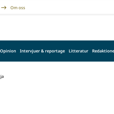
Om oss
Opinion
Intervjuer & reportage
Litteratur
Redaktione
tja