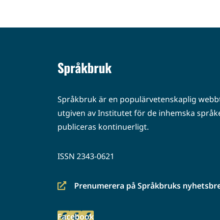
Språkbruk
Språkbruk är en populärvetenskaplig webbt
utgiven av Institutet för de inhemska språke
publiceras kontinuerligt.
ISSN 2343-0621
Prenumerera på Språkbruks nyhetsbr
(siirryt
toiseen
Facebook
palveluun)