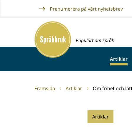
Gå
Prenumerera på vårt nyhetsbrev
till
innehållet
Framsida
Populärt om språk
Artiklar
Framsida
Artiklar
Om frihet och lät
Artiklar