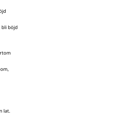
öjd
 bli böjd
ärtom
g om,
 lat.