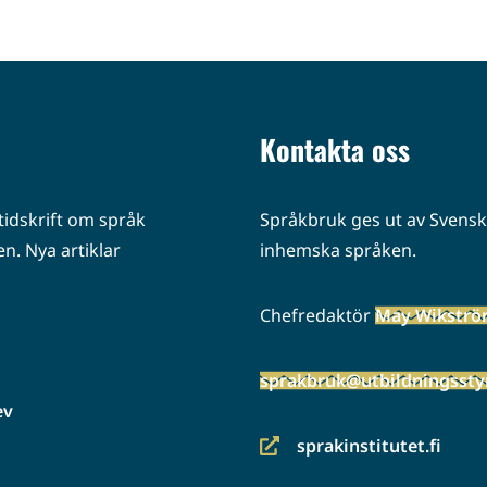
Kontakta oss
idskrift om språk
Språkbruk ges ut av Svenska
n. Nya artiklar
inhemska språken.
Chefredaktör
May Wikstr
sprakbruk@utbildningsstyr
ev
sprakinstitutet.fi
(siirryt