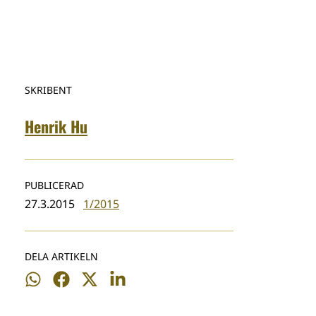
SKRIBENT
Henrik Hu
PUBLICERAD
27.3.2015
1/2015
DELA ARTIKELN
Dela
Dela
Dela
Dela
på
på
på
på