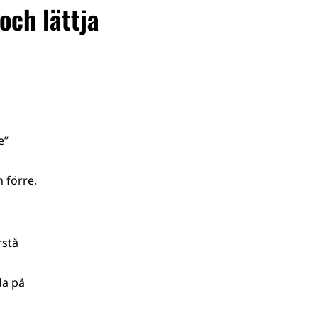
och lättja
e”
 förre,
rstå
da på