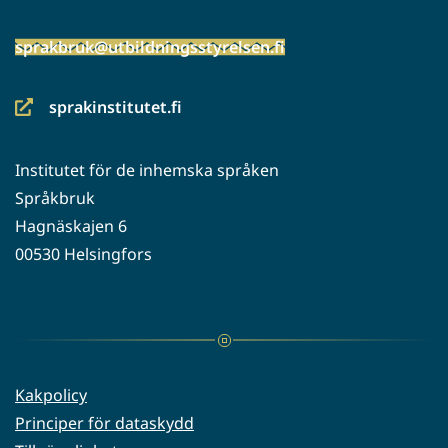
sprakbruk@utbildningsstyrelsen.fi
sprakinstitutet.fi
(siirryt
toiseen
Institutet för de inhemska språken
palveluun)
Språkbruk
Hagnäskajen 6
00530 Helsingfors
Kakpolicy
Principer för dataskydd