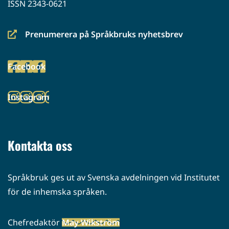
ISSN 2343-0621
Prenumerera på Språkbruks nyhetsbrev
(siirryt
toiseen
Facebook
palveluun)
(siirryt
toiseen
Instagram
palveluun)
(siirryt
toiseen
palveluun)
Kontakta oss
Språkbruk ges ut av Svenska avdelningen vid Institutet
för de inhemska språken.
Chefredaktör
May Wikström