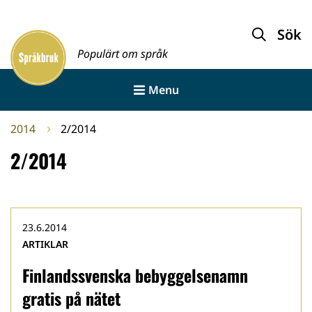
Gå
till
Sök
Framsida
innehållet
Populärt om språk
Menu
2014
2/2014
2/2014
23.6.2014
ARTIKLAR
Finlandssvenska bebyggelsenamn
gratis på nätet