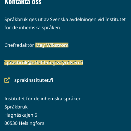
Kontakta oss
Språkbruk ges ut av Svenska avdelningen vid Institutet
för de inhemska språken.
Chefredaktör
May Wikström
sprakbruk@utbildningsstyrelsen.fi
sprakinstitutet.fi
(siirryt
toiseen
Institutet för de inhemska språken
palveluun)
Språkbruk
Hagnäskajen 6
00530 Helsingfors