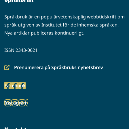
Språkbruk är en populärvetenskaplig webbtidskrift om
språk utgiven av Institutet för de inhemska språken.
Nya artiklar publiceras kontinuerligt.
ISSN 2343-0621
Prenumerera på Språkbruks nyhetsbrev
(siirryt
toiseen
Facebook
palveluun)
(siirryt
toiseen
Instagram
palveluun)
(siirryt
toiseen
palveluun)