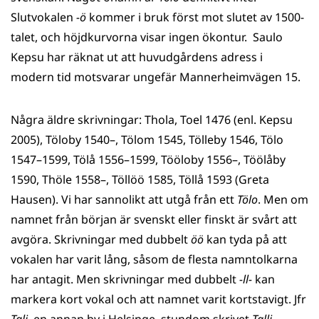
Slutvokalen
-ö
kommer i bruk först mot slutet av 1500-
talet, och höjdkurvorna visar ingen ökontur. Saulo
Kepsu har räknat ut att huvudgårdens adress i
modern tid motsvarar ungefär Mannerheimvägen 15.
Några äldre skrivningar: Thola, Toel 1476 (enl. Kepsu
2005), Töloby 1540–, Tölom 1545, Tölleby 1546, Tölo
1547–1599, Tölå 1556–1599, Tööloby 1556–, Töölåby
1590, Thöle 1558–, Töllöö 1585, Töllå 1593 (Greta
Hausen). Vi har sannolikt att utgå från ett
Tölo
. Men om
namnet från början är svenskt eller finskt är svårt att
avgöra. Skrivningar med dubbelt
öö
kan tyda på att
vokalen har varit lång, såsom de flesta namntolkarna
har antagit. Men skrivningar med dubbelt
-ll-
kan
markera kort vokal och att namnet varit kortstavigt. Jfr