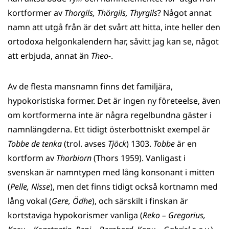
kortformer av
Thorgils, Thörgils, Thyrgils
? Något annat
namn att utgå från är det svårt att hitta, inte heller den
ortodoxa helgonkalendern har, såvitt jag kan se, något
att erbjuda, annat än
Theo-
.
Av de flesta mansnamn finns det familjära,
hypokoristiska former. Det är ingen ny företeelse, även
om kortformerna inte är några regelbundna gäster i
namnlängderna. Ett tidigt österbottniskt exempel är
Tobbe de tenka
(trol. avses
Tjöck
) 1303.
Tobbe
är en
kortform av
Thorbiorn
(Thors 1959). Vanligast i
svenskan är namntypen med lång konsonant i mitten
(
Pelle, Nisse
), men det finns tidigt också kortnamn med
lång vokal (
Gere, Ödhe
), och särskilt i finskan är
kortstaviga hypokorismer vanliga (
Reko –
Gregorius,