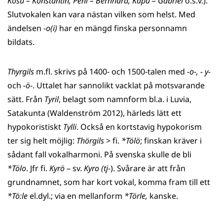
Kosu – Konstantin, Peni – Bernhard, Kapu – Gabriel
o.s.v.).
Slutvokalen kan vara nästan vilken som helst. Med
ändelsen
-o(i)
har en mängd finska personnamn
bildats.
Thyrgils
m.fl. skrivs på 1400- och 1500-talen med
-o-, - y-
och
-ö-
. Uttalet har sannolikt vacklat på motsvarande
sätt. Från
Tyril
, belagt som namnform bl.a. i Luvia,
Satakunta (Waldenström 2012), härleds lätt ett
hypokoristiskt
Tylli
. Också en kortstavig hypokorism
ter sig helt möjlig:
Thörgils
> fi.
*Tölö
; finskan kräver i
sådant fall vokalharmoni. På svenska skulle de bli
*Tölo
. Jfr fi.
Kyrö
– sv.
Kyro (tj-
). Svårare är att från
grundnamnet, som har kort vokal, komma fram till ett
*Tö:le
el.dyl.; via en mellanform
*Törle,
kanske.