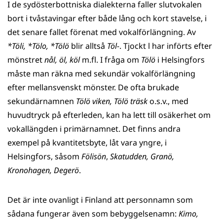
I de sydösterbottniska dialekterna faller slutvokalen
bort i tvåstavingar efter både lång och kort stavelse, i
det senare fallet förenat med vokalförlängning. Av
*Töli, *Tölo, *Tölö
blir alltså
Töl-
. Tjockt l har införts efter
mönstret
nål, öl, köl
m.fl. I fråga om
Tölö
i Helsingfors
måste man räkna med sekundär vokalförlängning
efter mellansvenskt mönster. De ofta brukade
sekundärnamnen
Tölö viken, Tölö träsk
o.s.v., med
huvudtryck på efterleden, kan ha lett till osäkerhet om
vokallängden i primärnamnet. Det finns andra
exempel på kvantitetsbyte, låt vara yngre, i
Helsingfors, såsom
Fölisön
,
Skatudden,
Granö,
Kronohagen, Degerö
.
Det är inte ovanligt i Finland att personnamn som
sådana fungerar även som bebyggelsenamn:
Kimo,