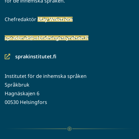
för de inhemska språken.
Chefredaktör
May Wikström
sprakbruk@utbildningsstyrelsen.fi
sprakinstitutet.fi
(siirryt
toiseen
Institutet för de inhemska språken
palveluun)
Språkbruk
Hagnäskajen 6
00530 Helsingfors