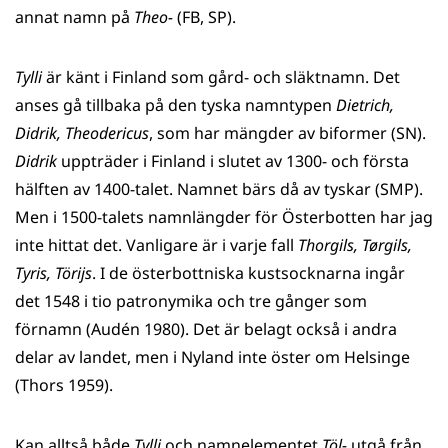
annat namn på
Theo-
(FB, SP).
Tylli
är känt i Finland som gård- och släktnamn. Det
anses gå tillbaka på den tyska namntypen
Dietrich,
Didrik, Theodericus
, som har mängder av biformer (SN).
Didrik
uppträder i Finland i slutet av 1300- och första
hälften av 1400-talet. Namnet bärs då av tyskar (SMP).
Men i 1500-talets namnlängder för Österbotten har jag
inte hittat det. Vanligare är i varje fall
Thorgils, Tørgils,
Tyris, Törijs
. I de österbottniska kustsocknarna ingår
det 1548 i tio patronymika och tre gånger som
förnamn (Audén 1980). Det är belagt också i andra
delar av landet, men i Nyland inte öster om Helsinge
(Thors 1959).
Kan alltså både
Tylli
och namnelementet
Töl-
utgå från