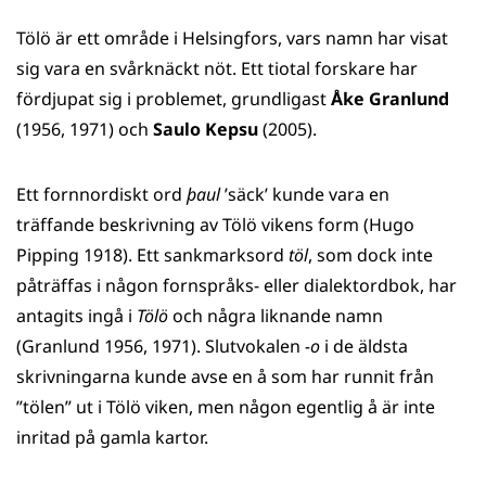
på
på
på
på
Tölö är ett område i Helsingfors, vars namn har visat
WhatsApp
Facebook
Twitter
LinkedIn
sig vara en svårknäckt nöt. Ett tiotal forskare har
fördjupat sig i problemet, grundligast
Åke Granlund
(1956, 1971) och
Saulo Kepsu
(2005).
Ett fornnordiskt ord
þaul
’säck’ kunde vara en
träffande beskrivning av Tölö vikens form (Hugo
Pipping 1918). Ett sankmarksord
töl
, som dock inte
påträffas i någon fornspråks- eller dialektordbok, har
antagits ingå i
Tölö
och några liknande namn
(Granlund 1956, 1971). Slutvokalen
-o
i de äldsta
skrivningarna kunde avse en å som har runnit från
”tölen” ut i Tölö viken, men någon egentlig å är inte
inritad på gamla kartor.