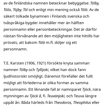
av de finländska namnen betecknar bebyggelse:
Tölby,
Tölix, Töjby, Töl
och enligt min mening också
Tölö
. Av de
säkert tolkade bynamnen i Finlands svenska och
tvåspråkiga bygder innehåller mer än hälften
personnamn eller personbeteckningar. Det är därför
nästan förvånande att den möjligheten inte hittills har
prövats, att bakom
Tölö
m.fl. döljer sig ett
personnamn.
T.E. Karsten (1906, 1921) försökte knyta samman
namnen
Tölby
och
Tyllijoki
, vilket han dock fann
ljudhistoriskt omöjligt. Däremot förefaller det fullt
möjligt att förlederna är olika former av samma
personnamn. Ett liknande fall är namnparet
Tjöck
, nära
mynningen av
Tjöck å
, fi.
Teuvanjoki,
och Teuva längre
uppåt ån. Båda härleds från
Theodoros, Theophilus
eller