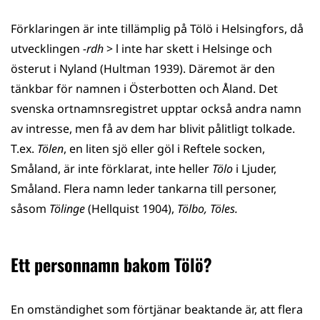
Förklaringen är inte tillämplig på Tölö i Helsingfors, då
utvecklingen
-rdh
> l inte har skett i Helsinge och
österut i Nyland (Hultman 1939). Däremot är den
tänkbar för namnen i Österbotten och Åland. Det
svenska ortnamnsregistret upptar också andra namn
av intresse, men få av dem har blivit pålitligt tolkade.
T.ex.
Tölen
, en liten sjö eller göl i Reftele socken,
Småland, är inte förklarat, inte heller
Tölo
i Ljuder,
Småland. Flera namn leder tankarna till personer,
såsom
Tölinge
(Hellquist 1904),
Tölbo, Töles.
Ett personnamn bakom Tölö?
En omständighet som förtjänar beaktande är, att flera