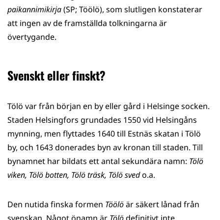
paikannimikirja
(SP; Töölö), som slutligen konstaterar
att ingen av de framställda tolkningarna är
övertygande.
Svenskt eller finskt?
Tölö var från början en by eller gård i Helsinge socken.
Staden Helsingfors grundades 1550 vid Helsingåns
mynning, men flyttades 1640 till Estnäs skatan i Tölö
by, och 1643 donerades byn av kronan till staden. Till
bynamnet har bildats ett antal sekundära namn:
Tölö
viken, Tölö botten, Tölö träsk, Tölö sved
o.a.
Den nutida finska formen
Töölö
är säkert lånad från
svenskan. Något önamn är
Tölö
definitivt inte.