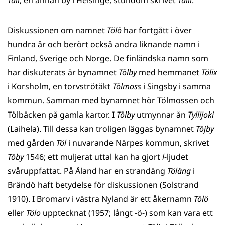
Tali
, en annan by i Helsinge, stundom skrivet
Talli
.
Diskussionen om namnet
Tölö
har fortgått i över
hundra år och berört också andra liknande namn i
Finland, Sverige och Norge. De finländska namn som
har diskuterats är bynamnet
Tölby
med hemmanet
Tölix
i Korsholm, en torvströtäkt
Tölmoss
i Singsby i samma
kommun. Samman med bynamnet hör Tölmossen och
Tölbäcken på gamla kartor. I
Tölby
utmynnar ån
Tyllijoki
(Laihela). Till dessa kan troligen läggas bynamnet
Töjby
med gården
Töl
i nuvarande Närpes kommun, skrivet
Töby
1546; ett muljerat uttal kan ha gjort
l-
ljudet
svåruppfattat. På Åland har en strandäng
Töläng
i
Brändö haft betydelse för diskussionen (Solstrand
1910). I Bromarv i västra Nyland är ett åkernamn
Tölö
eller
Tölo
upptecknat (1957; långt -ö-) som kan vara ett