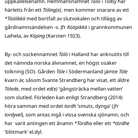
uppkallelsenamn. Hemmansnamnet
Tölix
i Tölby har
härletts från ett
Töling(e)
, men kommer snarare av ett
*Töölikkä
med bortfall av slutvokalen och tillägg av
gårdnamnsändelsen -s. Jfr
Kööpikkä
i grannkommunen
Laihela, av
Köping
(Karsten 1923).
By- och sockennamnet
Tölö
i Halland har anknutits till
det nämnda norska älvnamnet, en högst osäker
tolkning (SO). Gården
Töle
i Södermanland jämte
Töle
kvarn är, såsom Svante Strandberg har visat, ett äldre
Tölede
, med ordet
ed(e)
’gångsträcka mellan vatten’
som slutled. Förleden kan enligt Strandberg (2014)
höra samman med ordet
tordh
’smuts, dynga’ (jfr
tordyvel
), som antas ingå i vissa svenska sjönamn, och
har varit antingen ett ånamn
*Tördha
eller ett
*tördhe
’blötmark’ el.dyl.