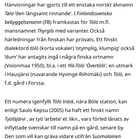
Hänvisningar har gjorts till ett enstaka norskt älvnamn
Tøla
’den långsamt rinnande’. I
Finlandssvenska
bebyggelsenamn
(FB) framkastas för
Tölö
m.fl.
mansnamnet
Thyrgils
med varianter. Också
härledningar från finskan har prövats. Ett finskt
dialektord
tölö
(korta vokaler) ’otymplig, klumpig’ också
’dum’ har antagits ingå i några finska ortnamn
(Voionmaa 1950), bl.a. i ett
Ylä-Tölö ’Övertölö’
, en utmark
i Hausjärvi (nuvarande Hyvinge-Riihimäki) och
Tölö
, en
f.d. gård i Forssa.
Ett numera igenfyllt
Tölö träsk
, nära Böle station, kan
enligt Saulo Kepsu (2005) ha haft ett finskt namn
Työläjärvi
, av työ ’arbete’ el. likn., vars förled lånats av
inflyttade svenskar till namn på en gård, senare by.
Den som vill kan gräva vidare utifrån
Suomalainen