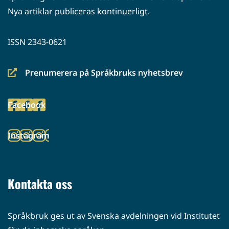
Nya artiklar publiceras kontinuerligt.
ISSN 2343-0621
Prenumerera på Språkbruks nyhetsbrev
(siirryt
toiseen
Facebook
palveluun)
(siirryt
toiseen
Instagram
palveluun)
(siirryt
toiseen
palveluun)
Kontakta oss
Språkbruk ges ut av Svenska avdelningen vid Institutet