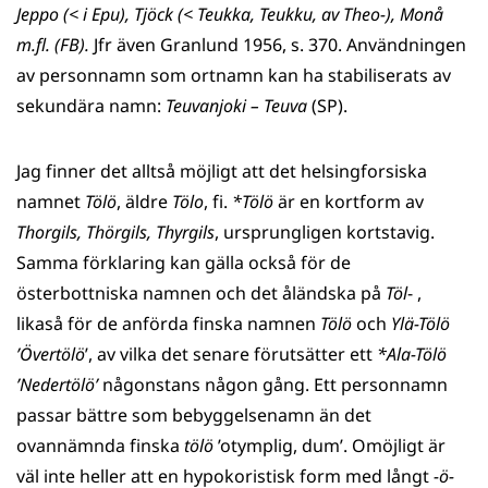
Jeppo (< i Epu), Tjöck (< Teukka, Teukku, av Theo-), Monå
m.fl. (FB).
Jfr även Granlund 1956, s. 370. Användningen
av personnamn som ortnamn kan ha stabiliserats av
sekundära namn:
Teuvanjoki – Teuva
(SP).
Jag finner det alltså möjligt att det helsingforsiska
namnet
Tölö
, äldre
Tölo
, fi.
*Tölö
är en kortform av
Thorgils, Thörgils, Thyrgils
, ursprungligen kortstavig.
Samma förklaring kan gälla också för de
österbottniska namnen och det åländska på
Töl
- ,
likaså för de anförda finska namnen
Tölö
och
Ylä-Tölö
’Övertölö
’, av vilka det senare förutsätter ett
*Ala-Tölö
’Nedertölö’
någonstans någon gång. Ett personnamn
passar bättre som bebyggelsenamn än det
ovannämnda finska
tölö
’otymplig, dum’. Omöjligt är
väl inte heller att en hypokoristisk form med långt
-ö-