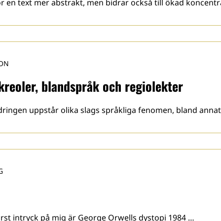
 en text mer abstrakt, men bidrar också till ökad koncentr
SON
reoler, blandspråk och regiolekter
dringen uppstår olika slags språkliga fenomen, bland annat 
G
rst intryck på mig är George Orwells dystopi 1984 …