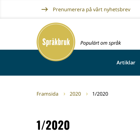
Gå
Prenumerera på vårt nyhetsbrev
till
innehållet
Framsida
Populärt om språk
Artiklar
Framsida
2020
1/2020
1/2020