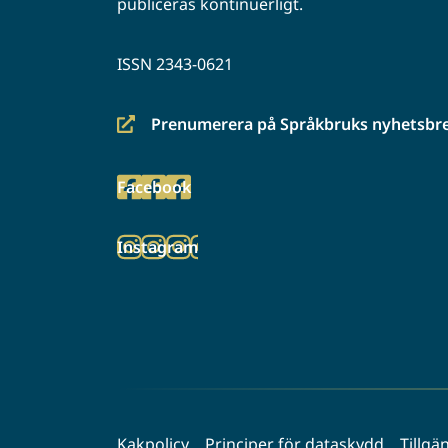
publiceras kontinuerligt.
ISSN 2343-0621
Prenumerera på Språkbruks nyhetsbr
(siirryt
toiseen
Facebook
palveluun)
(siirryt
toiseen
Instagram
palveluun)
(siirryt
toiseen
palveluun)
Kakpolicy
Principer för dataskydd
Tillgä