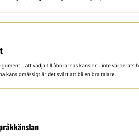
t
argument – att vädja till åhörarnas känslor – inte värderat
na känslomässigt är det svårt att bli en bra talare.
språkkänslan