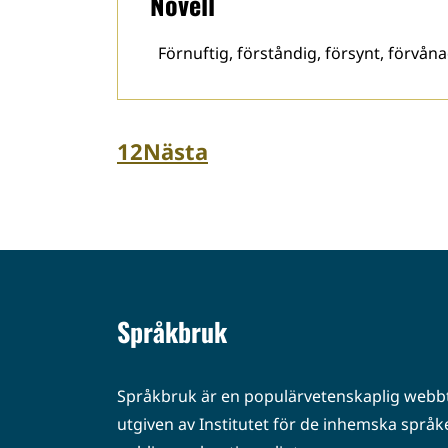
Novell
Förnuftig, förståndig, försynt, förvånad
1
2
Nästa
Språkbruk
Språkbruk är en populärvetenskaplig webbt
utgiven av Institutet för de inhemska språke