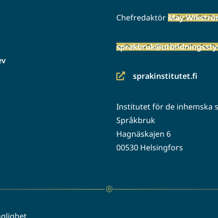
Chefredaktör
May Wikstr
sprakbruk@utbildningsstyr
ev
sprakinstitutet.fi
(siirryt
toiseen
Institutet för de inhemska
palveluun)
Språkbruk
Hagnäskajen 6
00530 Helsingfors
nglighet