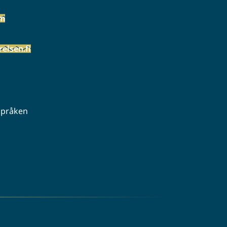
öm
elsen.fi
 språken