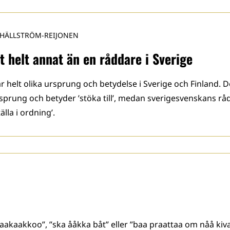
 HÄLLSTRÖM-REIJONEN
t helt annat än en råddare i Sverige
 helt olika ursprung och betydelse i Sverige och Finland. D
rsprung och betyder ’stöka till’, medan sverigesvenskans rå
lla i ordning’.
aakkoo”, ”ska ååkka båt” eller ”baa praattaa om nåå kiva”