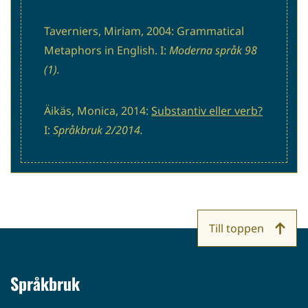
Taverniers, Miriam, 2004: Grammatical
Metaphors in English. I:
Moderna språk 98
(1).
Äikäs, Monica, 2014:
Substantiv eller verb?
I:
Språkbruk 2/2014.
Till toppen
Språkbruk