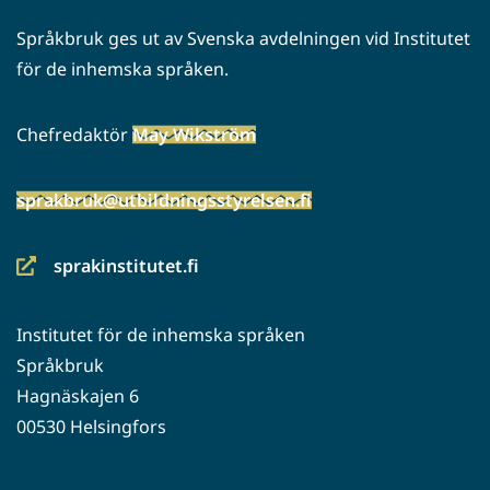
Språkbruk ges ut av Svenska avdelningen vid Institutet
för de inhemska språken.
Chefredaktör
May Wikström
sprakbruk@utbildningsstyrelsen.fi
sprakinstitutet.fi
(siirryt
toiseen
Institutet för de inhemska språken
palveluun)
Språkbruk
Hagnäskajen 6
00530 Helsingfors