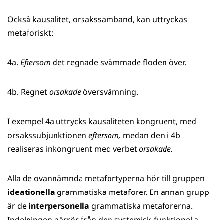
Också kausalitet, orsakssamband, kan uttryckas
metaforiskt:
4a.
Eftersom
det regnade svämmade floden över.
4b. Regnet
orsakade
översvämning.
I exempel 4a uttrycks kausaliteten kongruent, med
orsakssubjunktionen
eftersom,
medan den i 4b
realiseras inkongruent med verbet
orsakade.
Alla de ovannämnda metafortyperna hör till gruppen
ideationella
grammatiska metaforer. En annan grupp
är de
interpersonella
grammatiska metaforerna.
Indelningen härrör från den systemisk-funktionella