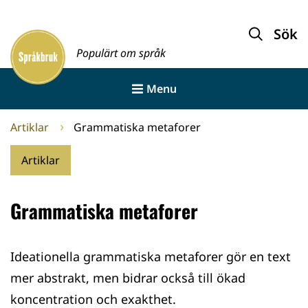
Gå
till
Sök
Framsida
innehållet
Populärt om språk
Menu
Artiklar
Grammatiska metaforer
Artiklar
Grammatiska metaforer
Ideationella grammatiska metaforer gör en text
mer abstrakt, men bidrar också till ökad
koncentration och exakthet.