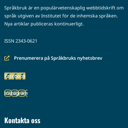
Språkbruk är en populärvetenskaplig webbtidskrift om
språk utgiven av Institutet för de inhemska språken.
Nya artiklar publiceras kontinuerligt.
ISSN 2343-0621
Prenumerera på Språkbruks nyhetsbrev
(siirryt
toiseen
Facebook
palveluun)
(siirryt
toiseen
Instagram
palveluun)
(siirryt
toiseen
palveluun)
Kontakta oss