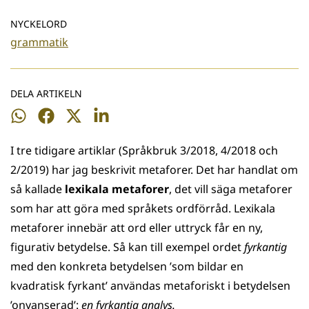
NYCKELORD
grammatik
DELA ARTIKELN
Dela
Dela
Dela
Dela
på
på
på
på
I tre tidigare artiklar (Språkbruk 3/2018, 4/2018 och
WhatsApp
Facebook
Twitter
LinkedIn
2/2019) har jag beskrivit metaforer. Det har handlat om
så kallade
lexikala metaforer
, det vill säga metaforer
som har att göra med språkets ordförråd. Lexikala
metaforer innebär att ord eller uttryck får en ny,
figurativ betydelse. Så kan till exempel ordet
fyrkantig
med den konkreta betydelsen ’som bildar en
kvadratisk fyrkant’ användas metaforiskt i betydelsen
’onyanserad’:
en fyrkantig analys.