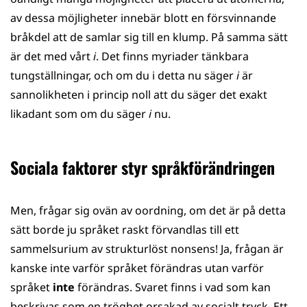
av dessa möjligheter innebär blott en försvinnande
bråkdel att de samlar sig till en klump. På samma sätt
är det med vårt
i
. Det finns myriader tänkbara
tungställningar, och om du i detta nu säger
i
är
sannolikheten i princip noll att du säger det exakt
likadant som om du säger
i
nu.
Sociala faktorer styr språkförändringen
Men, frågar sig ovän av oordning, om det är på detta
sätt borde ju språket raskt förvandlas till ett
sammelsurium av strukturlöst nonsens! Ja, frågan är
kanske inte varför språket förändras utan varför
språket
inte
förändras. Svaret finns i vad som kan
beskrivas som en tröghet orsakad av socialt tryck. Ett