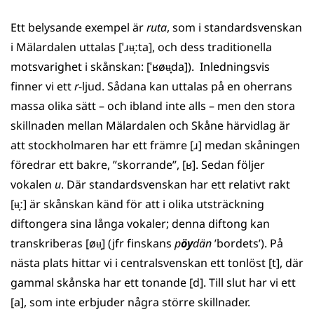
Ett belysande exempel är
ruta
, som i standardsvenskan
i Mälardalen uttalas [ˈɹʉ̟ːta], och dess traditionella
motsvarighet i skånskan: [ˈʁøʉ̟da]). Inledningsvis
finner vi ett
r
-ljud. Sådana kan uttalas på en oherrans
massa olika sätt – och ibland inte alls – men den stora
skillnaden mellan Mälardalen och Skåne härvidlag är
att stockholmaren har ett främre [ɹ] medan skåningen
föredrar ett bakre, ”skorrande”, [ʁ]. Sedan följer
vokalen
u
. Där standardsvenskan har ett relativt rakt
[ʉ̟ː] är skånskan känd för att i olika utsträckning
diftongera sina långa vokaler; denna diftong kan
transkriberas [øʉ̟] (jfr finskans
p
öy
dän
’bordets’). På
nästa plats hittar vi i centralsvenskan ett tonlöst [t], där
gammal skånska har ett tonande [d]. Till slut har vi ett
[a], som inte erbjuder några större skillnader.