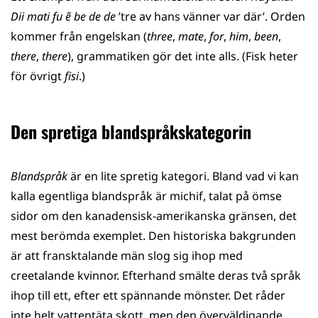
Dii mati fu ẽ be de de
’tre av hans vänner var där’. Orden
kommer från engelskan (
three
,
mate
,
for
,
him
,
been
,
there
,
there
), grammatiken gör det inte alls. (Fisk heter
för övrigt
fisi
.)
Den spretiga blandspråkskategorin
Blandspråk
är en lite spretig kategori. Bland vad vi kan
kalla egentliga blandspråk är michif, talat på ömse
sidor om den kanadensisk-amerikanska gränsen, det
mest berömda exemplet. Den historiska bakgrunden
är att fransktalande män slog sig ihop med
creetalande kvinnor. Efterhand smälte deras två språk
ihop till ett, efter ett spännande mönster. Det råder
inte helt vattentäta skott, men den överväldigande