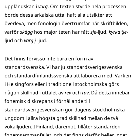
uppländskan i
varg
. Om texten styrde hela processen
borde dessa arkaiska uttal haft alla utsikter att
överleva, men fonologin övertrumfar här skriftbilden,
varför
skägg
hos majoriteten har fått
sje
-ljud,
kyrka
tje
-
ljud och
varg
j
-ljud.
Det finns förvisso inte bara en form av
standardsvenska. Vi har ju standardsverigesvenska
och standardfinlandssvenska att laborera med. Varken
i Helsingfors eller i traditionell stockholmska görs
någon skillnad i uttalet av
rev
och
räv
. Då detta innebär
fonemisk diskrepans i förhållande till
standardsverigesvenskan gör dagens stockholmska
ungdom i allra högsta grad skillnad mellan de två
vokalljuden. I Finland, däremot, tillåter standarden
fonemsammanfallet, och det finns därför heller inget