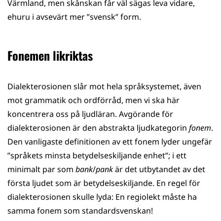
Värmland, men skånskan får väl sägas leva vidare,
ehuru i avsevärt mer ”svensk” form.
Fonemen likriktas
Dialekterosionen slår mot hela språksystemet, även
mot grammatik och ordförråd, men vi ska här
koncentrera oss på ljudläran. Avgörande för
dialekterosionen är den abstrakta ljudkategorin
fonem
.
Den vanligaste definitionen av ett fonem lyder ungefär
”språkets minsta betydelseskiljande enhet”; i ett
minimalt par som
bank
/
pank
är det utbytandet av det
första ljudet som är betydelseskiljande. En regel för
dialekterosionen skulle lyda: En regiolekt måste ha
samma fonem som standardsvenskan!