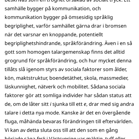
samhälle bygger på kommunikation, och
kommunikation bygger på ömsesidig språklig
begriplighet, varför samhället gärna drar i bromsen
när det varsnar en knoppande, potentiellt
begriplighetshindrande, språkförändring. Även i en så
gott som homogen talargemenskap finns det alltid
grogrund för språkförändring, och hur mycket denna
tillåts slå igenom styrs av sociala faktorer som ålder,
kön, maktstruktur, boendetäthet, skola, massmedier,
läskunnighet, nätverk och mobilitet. Sådana sociala
faktorer gör att somliga individer har sådan status att
de, om de låter sitt
i
sjunka till ett
e
, drar med sig andra
talare i detta nya mode. Kanske är det en övergående
fluga, måhända bevaras förändringen till eftervärlden.
Vi kan av detta sluta oss till att den som en gång
började säga
fesk
i Västsverige var mäktig, tuff eller