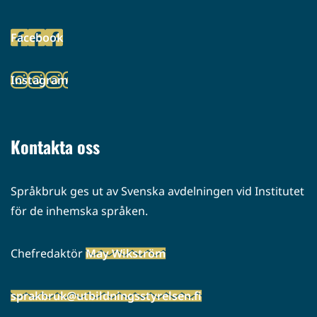
(siirryt
toiseen
Facebook
palveluun)
(siirryt
toiseen
Instagram
palveluun)
(siirryt
toiseen
palveluun)
Kontakta oss
Språkbruk ges ut av Svenska avdelningen vid Institutet
för de inhemska språken.
Chefredaktör
May Wikström
sprakbruk@utbildningsstyrelsen.fi