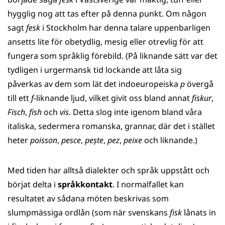
hygglig nog att tas efter på denna punkt. Om någon
sagt
fesk
i Stockholm har denna talare uppenbarligen
ansetts lite för obetydlig, mesig eller otrevlig för att
fungera som språklig förebild. (På liknande sätt var det
tydligen i urgermansk tid lockande att låta sig
påverkas av dem som lät det indoeuropeiska
p
övergå
till ett
f
-liknande ljud, vilket givit oss bland annat
fiskur
,
Fisch
,
fish
och
vis
. Detta slog inte igenom bland våra
italiska, sedermera romanska, grannar, där det i stället
heter
poisson
,
pesce
,
pește
,
pez
,
peixe
och liknande.)
Med tiden har alltså dialekter och språk uppstått och
börjat delta i
språkkontakt
. I normalfallet kan
resultatet av sådana möten beskrivas som
slumpmässiga ordlån (som när svenskans
fisk
lånats in