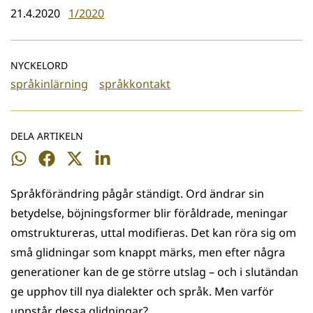
21.4.2020
1/2020
NYCKELORD
språkinlärning
språkkontakt
DELA ARTIKELN
Dela
Dela
Dela
Dela
på
på
på
på
Språkförändring pågår ständigt. Ord ändrar sin
WhatsApp
Facebook
Twitter
LinkedIn
betydelse, böjningsformer blir föråldrade, meningar
omstruktureras, uttal modifieras. Det kan röra sig om
små glidningar som knappt märks, men efter några
generationer kan de ge större utslag – och i slutändan
ge upphov till nya dialekter och språk. Men varför
uppstår dessa glidningar?