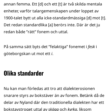
annan femma. Ett [d] och ett [t] är två skilda mentala
enheter, varför talargemenskapen under loppet av
1900-talet bytt ut alla icke-standardmässiga [d] mot [t].
Det redan standardlika [a] berörs inte. Där är det ju
redan både ”rätt” fonem och uttal.
På samma sätt byts det ”felaktiga” fonemet i
fesk
i
göteborgskan ut mot ett
i
.
Olika standarder
Nu kan man förledas att tro att dialekterosionen
snarare styrs av bokstäver än av fonem. Betänk då de
delar av Nyland där den traditionella dialekten har ett
bokstavstroget uttal av
skägg
och
kyrka
, liksom