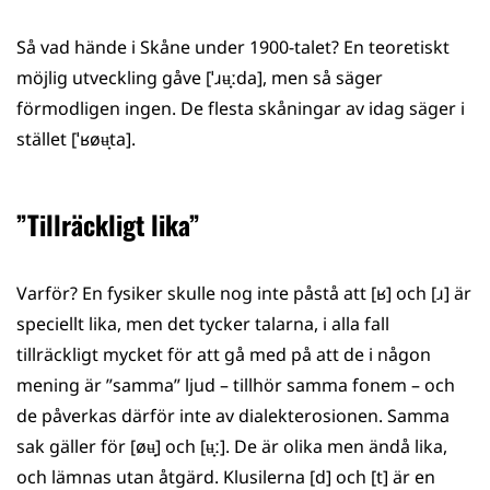
Så vad hände i Skåne under 1900-talet? En teoretiskt
möjlig utveckling gåve [ˈɹʉ̟ːda], men så säger
förmodligen ingen. De flesta skåningar av idag säger i
stället [ˈʁøʉ̟ta].
”Tillräckligt lika”
Varför? En fysiker skulle nog inte påstå att [ʁ] och [ɹ] är
speciellt lika, men det tycker talarna, i alla fall
tillräckligt mycket för att gå med på att de i någon
mening är ”samma” ljud – tillhör samma fonem – och
de påverkas därför inte av dialekterosionen. Samma
sak gäller för [øʉ̟] och [ʉ̟ː]. De är olika men ändå lika,
och lämnas utan åtgärd. Klusilerna [d] och [t] är en