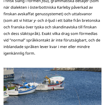
i finsk slang i formen
fisu
), grammatiska detaljer (som
när dialekten i österbottniska Karleby påverkad av
finskan avskaffat genussystemet) och uttalsvanor
(som att vi hittar
y
- och
ö
-ljud i ett bälte från bretonska
och franska över tyska och skandinaviska till finskan
och dess släktspråk). Exakt vilka drag som förmedlas
vid ”normal” språkkontakt är inte förutsägbart, och de
inblandade språken lever kvar i mer eller mindre
igenkännlig form.