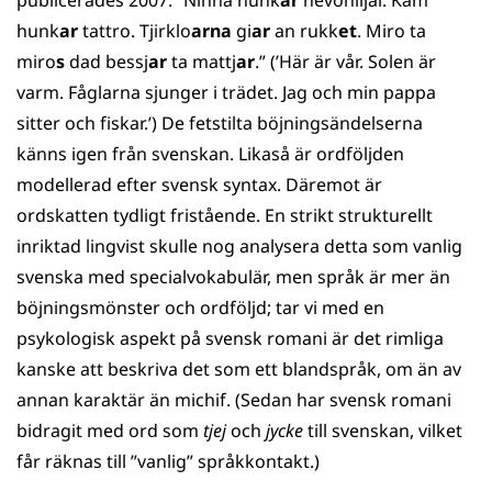
publicerades 2007: ”Ninna hunk
ar
nevoniljal. Kam
hunk
ar
tattro. Tjirklo
arna
gi
ar
an rukk
et
. Miro ta
miro
s
dad bessj
ar
ta mattj
ar
.” (’Här är vår. Solen är
varm. Fåglarna sjunger i trädet. Jag och min pappa
sitter och fiskar.’) De fetstilta böjningsändelserna
känns igen från svenskan. Likaså är ordföljden
modellerad efter svensk syntax. Däremot är
ordskatten tydligt fristående. En strikt strukturellt
inriktad lingvist skulle nog analysera detta som vanlig
svenska med specialvokabulär, men språk är mer än
böjningsmönster och ordföljd; tar vi med en
psykologisk aspekt på svensk romani är det rimliga
kanske att beskriva det som ett blandspråk, om än av
annan karaktär än michif. (Sedan har svensk romani
bidragit med ord som
tjej
och
jycke
till svenskan, vilket
får räknas till ”vanlig” språkkontakt.)