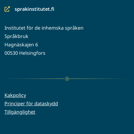
sprakinstitutet.fi
(siirryt
toiseen
Institutet för de inhemska språken
palveluun)
Språkbruk
Hagnäskajen 6
00530 Helsingfors
Kakpolicy
Principer för dataskydd
Tillgänglighet