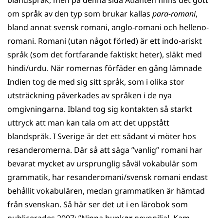
blandspråk, men på denna sida Atlanten finns det gott
om språk av den typ som brukar kallas
para-romani
,
bland annat svensk romani, anglo-romani och helleno-
romani. Romani (utan något förled) är ett indo-ariskt
språk (som det fortfarande faktiskt heter), släkt med
hindi/urdu. När romernas förfäder en gång lämnade
Indien tog de med sig sitt språk, som i olika stor
utsträckning påverkades av språken i de nya
omgivningarna. Ibland tog sig kontakten så starkt
uttryck att man kan tala om att det uppstått
blandspråk. I Sverige är det ett sådant vi möter hos
resanderomerna. Där så att säga ”vanlig” romani har
bevarat mycket av ursprunglig såväl vokabulär som
grammatik, har resanderomani/svensk romani endast
behållit vokabulären, medan grammatiken är hämtad
från svenskan. Så här ser det ut i en lärobok som