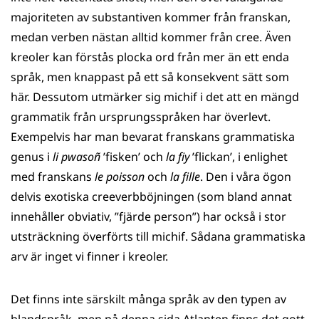
majoriteten av substantiven kommer från franskan,
medan verben nästan alltid kommer från cree. Även
kreoler kan förstås plocka ord från mer än ett enda
språk, men knappast på ett så konsekvent sätt som
här. Dessutom utmärker sig michif i det att en mängd
grammatik från ursprungsspråken har överlevt.
Exempelvis har man bevarat franskans grammatiska
genus i
li pwasoñ
’fisken’ och
la fiy
’flickan’, i enlighet
med franskans
le poisson
och
la fille
. Den i våra ögon
delvis exotiska creeverbböjningen (som bland annat
innehåller obviativ, ”fjärde person”) har också i stor
utsträckning överförts till michif. Sådana grammatiska
arv är inget vi finner i kreoler.
Det finns inte särskilt många språk av den typen av