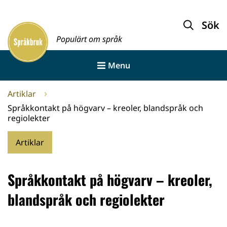
Gå
till
Sök
Framsida
innehållet
Populärt om språk
Menu
Artiklar
Språkkontakt på högvarv – kreoler, blandspråk och
regiolekter
Artiklar
Språkkontakt på högvarv – kreoler,
blandspråk och regiolekter