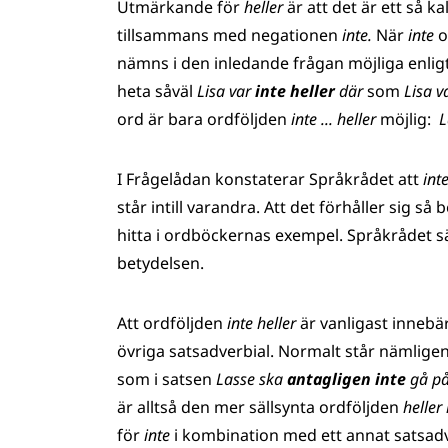
Utmärkande för
heller
är att det är ett så 
tillsammans med negationen
inte.
När
inte
nämns i den inledande frågan möjliga enli
heta såväl
Lisa var
inte heller
där
som
Lisa v
ord är bara ordföljden
inte ... heller
möjlig:
L
I Frågelådan konstaterar Språkrådet att
int
står intill varandra. Att det förhåller sig så
hitta i ordböckernas exempel. Språkrådet sä
betydelsen.
Att ordföljden
inte heller
är vanligast innebä
övriga satsadverbial. Normalt står nämligen 
som i satsen
Lasse ska
antagligen inte
gå på
är alltså den mer sällsynta ordföljden
heller
för
inte
i kombination med ett annat satsadv