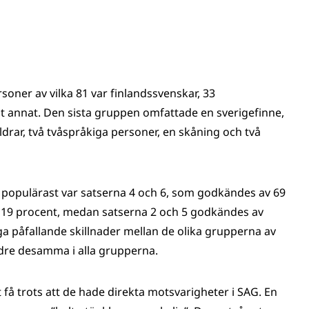
ner av vilka 81 var finlandssvenskar, 33
ot annat. Den sista gruppen omfattade en sverigefinne,
drar, två tvåspråkiga personer, en skåning och två
 populärast var satserna 4 och 6, som godkändes av 69
v 19 procent, medan satserna 2 och 5 godkändes av
ga påfallande skillnader mellan de olika grupperna av
ndre desamma i alla grupperna.
 få trots att de hade direkta motsvarigheter i SAG. En