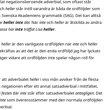
kallat negationsberoende adverbial, som oftast står
och
heller
står intill varandra är båda de ordföljder som
gt Svenska Akademiens grammatik (SAG). Det kan alltså
ar
heller inte
där.
När
inte
och
heller
är åtskilda av andra
asse har
inte
träffat Lisa
heller
.
e heller
är den vanligaste ordföljden när
inte
och
heller
 bekräftas av att det är den enda ordföljd jag har lyckats
ger vidare att ordföljden inte spelar någon roll för
r att adverbialet
heller
i viss mån avviker från de flesta
negationen efter ett annat satsadverbial i mittfältet,
 festen
där
inte
står efter satsadverbialet
antagligen.
Det
 inte
som överensstämmer med den normala ordföljden
erbial.