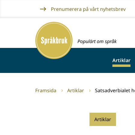
Gå
Prenumerera på vårt nyhetsbrev
till
innehållet
Framsida
Populärt om språk
Artiklar
Framsida
Artiklar
Satsadverbialet h
Artiklar