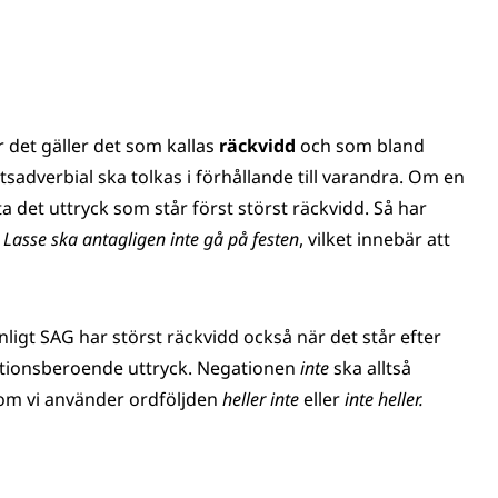
r det gäller det som kallas
räckvidd
och som bland
sadverbial ska tolkas i förhållande till varandra. Om en
ta det uttryck som står först störst räckvidd. Så har
t
Lasse ska antagligen inte gå på festen
, vilket innebär att
nligt SAG har störst räckvidd också när det står efter
gationsberoende uttryck. Negationen
inte
ska alltså
om vi använder ordföljden
heller inte
eller
inte heller.