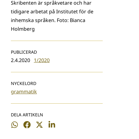
Skribenten är språkvetare och har
tidigare arbetat på Institutet för de
inhemska språken. Foto: Bianca
Holmberg
PUBLICERAD
2.4.2020
1/2020
NYCKELORD
grammatik
DELA ARTIKELN
Dela
Dela
Dela
Dela
på
på
på
på