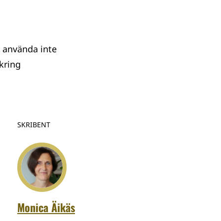
a använda inte
 kring
SKRIBENT
Monica Äikäs