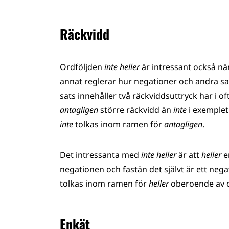
Räckvidd
Ordföljden
inte heller
är intressant också nä
annat reglerar hur negationer och andra sat
sats innehåller två räckviddsuttryck har i of
antagligen
större räckvidd
än
inte
i exemple
inte
tolkas inom ramen för
antagligen
.
Det intressanta med
inte heller
är att
heller
e
negationen och fastän det självt är ett ne
tolkas inom ramen för
heller
oberoende av 
Enkät