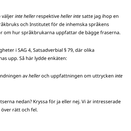
 väljer
inte heller
respektive
heller inte
satte jag ihop en
pråkbruks och Institutet för de inhemska språkens
or om hur språkbrukarna uppfattar de bägge fraserna.
eter i SAG 4, Satsadverbial § 79, där olika
nas upp. Så här lydde enkäten:
vändningen av
heller
och uppfattningen om uttrycken
inte
tserna nedan? Kryssa för ja eller nej. Vi är intresserade
över rätt och fel.