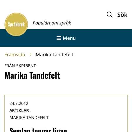
Gå
till
Sök
Framsida
innehållet
Populärt om språk
Menu
Framsida
Marika Tandefelt
FRÅN SKRIBENT
Marika Tandefelt
24.7.2012
ARTIKLAR
MARIKA TANDEFELT
Semlan toppar ligan