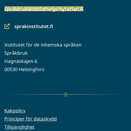
sprakbruk@utbildningsstyrelsen.fi
sprakinstitutet.fi
(siirryt
toiseen
Institutet för de inhemska språken
palveluun)
Språkbruk
Hagnäskajen 6
00530 Helsingfors
Kakpolicy
Principer för dataskydd
Tillgänglighet