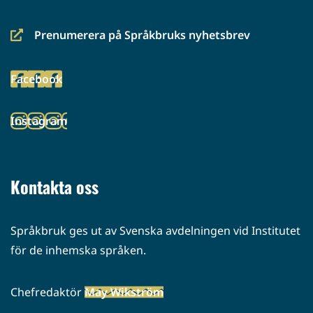
Prenumerera på Språkbruks nyhetsbrev
(siirryt
toiseen
Facebook
palveluun)
(siirryt
toiseen
Instagram
palveluun)
(siirryt
toiseen
palveluun)
Kontakta oss
Språkbruk ges ut av Svenska avdelningen vid Institutet
för de inhemska språken.
Chefredaktör
May Wikström