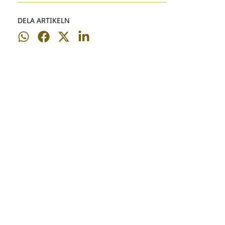
DELA ARTIKELN
Dela
Dela
Dela
Dela
på
på
på
på
WhatsApp
Facebook
Twitter
LinkedIn