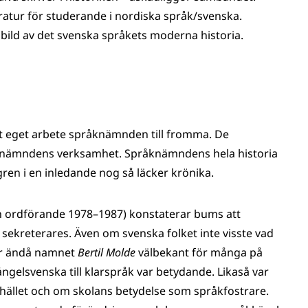
eratur för studerande i nordiska språk/svenska.
bild av det svenska språkets moderna historia.
t eget arbete språknämnden till fromma. De
av nämndens verksamhet. Språknämndens hela historia
ndgren i en inledande nog så läcker krönika.
ch ordförande 1978–1987) konstaterar bums att
sekreterares. Även om svenska folket inte visste vad
ar ändå namnet
Bertil Molde
välbekant för många på
ngelsvenska till klarspråk var betydande. Likaså var
hället och om skolans betydelse som språkfostrare.