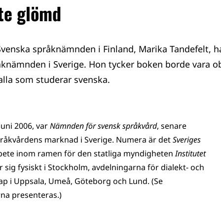
te glömd
venska språknämnden i Finland, Marika Tandefelt, ha
åknämnden i Sverige. Hon tycker boken borde vara ob
 alla som studerar svenska.
 juni 2006, var
Nämnden för svensk språkvård
, senare
språkvårdens marknad i Sverige. Numera är det
Sveriges
ete inom ramen för den statliga myndigheten
Institutet
 sig fysiskt i Stockholm, avdelningarna för dialekt- och
p i Uppsala, Umeå, Göteborg och Lund. (Se
rna presenteras.)