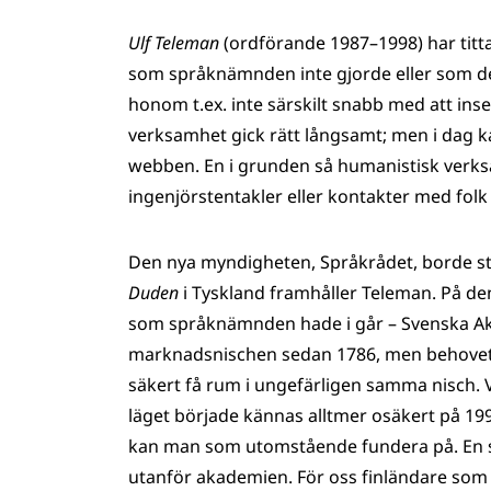
Ulf Teleman
(ordförande 1987–1998) har tittat
som språknämnden inte gjorde eller som d
honom t.ex. inte särskilt snabb med att ins
verksamhet gick rätt långsamt; men i dag 
webben. En i grunden så humanistisk verk
ingenjörs­tentakler eller kontakter med fo
Den nya myndigheten, Språkrådet, borde strä
Duden
i Tyskland framhåller Teleman. På d
som språknämnden hade i går – Svenska Ak
marknadsnischen sedan 1786, men behovet a
säkert få rum i ungefärligen samma nisch
läget började kännas alltmer osäkert på 1990
kan man som utomstående fundera på. En såd
utanför akademien. För oss finländare som 