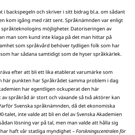
 i backspegeln och skriver i sitt bidrag bl.a. om sådant
en kom igång med rätt sent. Språknämnden var enligt
e språkteknologins möjligheter. Datoriseringen av
kan man som kund inte klaga på det man hittar på
samhet som språkvård behöver tydligen folk som har
lk som har sådana samtidigt som de hyser språkkärlek.
va efter att bli ett lika etablerat varumärke som
en här punkten har Språkrådet samma problem i dag
ademien har egentligen ockuperat den här
v språkråd är stort och växande så två aktörer kan
. Varför Svenska språknämnden, då det ekonomiska
-talet, inte valde att bli en del av Svenska Akademien
an lösning var på tal, men man valde att hålla sig
har haft vår statliga myndighet –
Forskningscentralen för