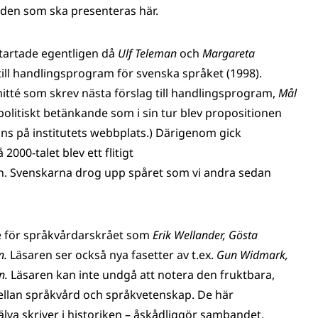
 den som ska presenteras här.
tartade egentligen då
Ulf Teleman
och
Margareta
ll handlingsprogram för svenska språket (1998).
itté som skrev nästa förslag till handlingsprogram,
Mål
kpolitiskt betänkande som i sin tur blev propositionen
ns på institutets webbplats.) Därigenom gick
000-talet blev ett flitigt
n. Svenskarna drog upp spåret som vi andra sedan
re för språkvårdarskrået som
Erik Wellander, Gösta
n.
Läsaren ser också nya fasetter av t.ex.
Gun Widmark,
n.
Läsaren kan inte undgå att notera den fruktbara,
ellan språkvård och språkvetenskap. De här
lva skriver i historiken – åskådliggör sambandet.