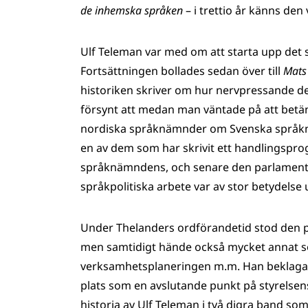
de inhemska språken
– i trettio år känns de
Ulf Teleman var med om att starta upp det 
Fortsättningen bollades sedan över till
Mats
historiken skriver om hur nervpressande det
försynt att medan man väntade på att betän
nordiska språknämnder om Svenska språkn
en av dem som har skrivit ett handlingspro
språknämndens, och senare den parlamenta
språkpolitiska arbete var av stor betydelse 
Under Thelanders ordförandetid stod den 
men samtidigt hände också mycket annat 
verksamhetsplaneringen m.m. Han beklagar 
plats som en avslutande punkt på styrelsen
historia av Ulf Teleman i två digra band s