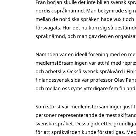
Från början skulle det inte bli en svensk spr
nordisk språknämnd. Man bekymrade sig näm
mellan de nordiska språken hade vuxit oc
försvagats. Hur det nu kom sig så bestämde
språknämnd, och man gav den en organisatio
Nämnden var en ideell förening med en med
medlemsförsamlingen var att få med represe
och arbetsliv. Också svensk språkvård i Fi
finlandssvensk sida var professor Olav Pane
och mellan oss ryms ytterligare fem finland
Som störst var medlemsförsamlingen just 
personer representerande de mest skiftande
svenska språket. Dessa gick efter grundliga
för att språkvården kunde förstatligas. Me