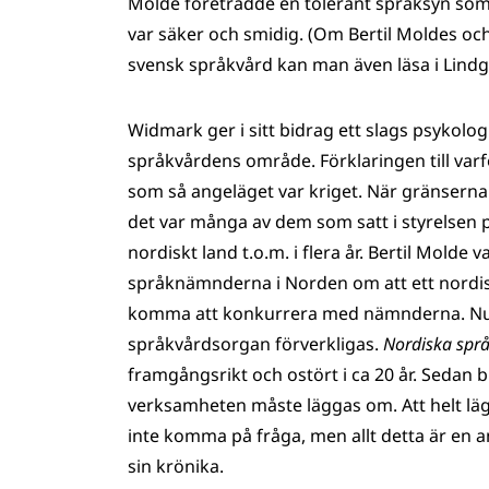
Molde företrädde en tolerant språksyn som
var säker och smidig. (Om Bertil Moldes oc
svensk språkvård kan man även läsa i Lindg
Widmark ger i sitt bidrag ett slags psykolo
språkvårdens område. Förklaringen till var
som så angeläget var kriget. När gränserna
det var många av dem som satt i styrelsen 
nordiskt land t.o.m. i flera år. Bertil Molde
språknämnderna i Norden om att ett nordis
komma att konkurrera med nämnderna. Nu 
språkvårdsorgan förverkligas.
Nordiska språ
framgångsrikt och ostört i ca 20 år. Sedan b
verksamheten måste läggas om. Att helt lä
inte komma på fråga, men allt detta är en a
sin krönika.