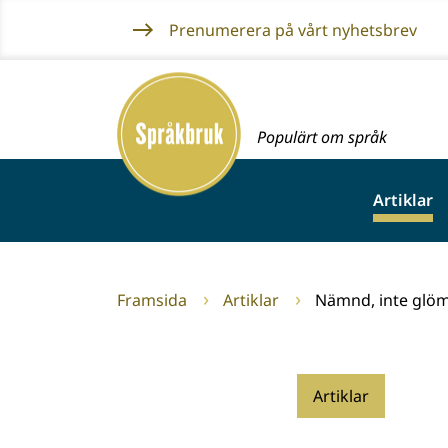
Gå
Prenumerera på vårt nyhetsbrev
till
innehållet
Framsida
Populärt om språk
Artiklar
Framsida
Artiklar
Nämnd, inte glö
Artiklar