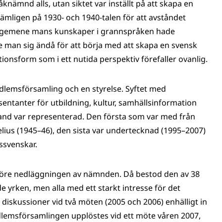
åknämnd alls, utan siktet var inställt på att skapa en
ligen på 1930- och 1940-talen för att avståndet
h gemene mans kunskaper i grannspråken hade
 man sig ändå för att börja med att skapa en svensk
nsform som i ett nutida perspektiv förefaller ovanlig.
lemsförsamling och en styrelse. Syftet med
ntanter för utbildning, kultur, samhällsinformation
nland var representerad. Den första som var med från
lius (1945–46), den sista var undertecknad (1995–2007)
ssvenskar.
före nedläggningen av nämnden. Då bestod den av 38
 yrken, men alla med ett starkt intresse för det
 diskussioner vid två möten (2005 och 2006) enhälligt in
dlemsförsamlingen upplöstes vid ett möte våren 2007,