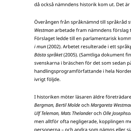
då också nämndens historik kom ut. Det är
Överången från språknämnd till språkråd s
Westman
arbetade fram nämndens förslag ti
Förslaget ledde till en parlamentarisk komm
i mun
(2002). Arbetet resulterade i ett språ
Bästa språket
(2005). (Samtliga dokument fin
svenskarna i bräschen för det som sedan på 2
handlingsprogramförfattande i hela Norde
ivrigt följde.
I historiken möter läsaren äldre företräda
Bergman, Bertil Molde
och
Margareta Westma
Ulf Teleman, Mats Thelander
och
Olle Josephso
men alltför ofta negligerade, kopplingen m
personerna – och andra som nämns eller sjä