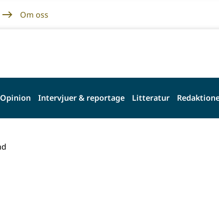
Om oss
Opinion
Intervjuer & reportage
Litteratur
Redaktione
md