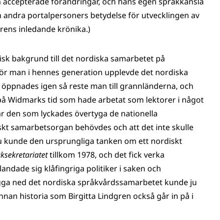
 accepterade förändringar, och hans egen språkkänsla
h andra portalpersoners betydelse för utvecklingen av
rens inledande krönika.)
gisk bakgrund till det nordiska samarbetet på
för man i hennes generation upplevde det nordiska
 öppnades igen så reste man till grannländerna, och
på Widmarks tid som hade arbetat som lektorer i något
 var den som lyckades övertyga de nationella
kt samarbetsorgan behövdes och att det inte skulle
kunde den ursprungliga tanken om ett nordiskt
ksekretariatet
tillkom 1978, och det fick verka
landade sig klåfingriga politiker i saken och
gga ned det nordiska språkvårdssamarbetet kunde ju
nnan historia som Birgitta Lindgren också går in på i