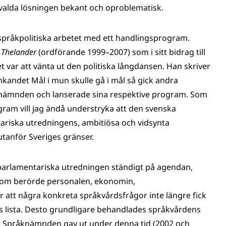
n valda lösningen bekant och oproblematisk.
språkpolitiska arbetet med ett handlingsprogram.
 Thelander
(ordförande 1999–2007) som i sitt bidrag till
 var att vänta ut den politiska långdansen. Han skriver
kandet Mål i mun skulle gå i mål så gick andra
ämnden och lanserade sina respektive program. Som
gram vill jag ändå understryka att den svenska
riska utredningens, ambitiösa och vidsynta
utanför Sveriges gränser.
parlamentariska utredningen ständigt på agendan,
som berörde personalen, ekonomin,
att några konkreta språkvårdsfrågor inte längre fick
s lista. Desto grundligare behandlades språkvårdens
om Språknämnden gav ut under denna tid (2002 och