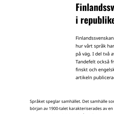
Finlandssv
i republik
Finlandssvenskans
hur vårt språk har
på väg. I del två 
Tandefelt också f
finskt och engels
artikeln publicer
Språket speglar samhället. Det samhälle som
början av 1900-talet karakteriserades av e