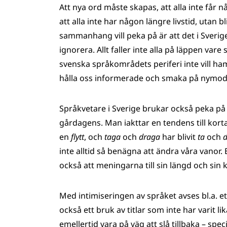
Att nya ord måste skapas, att alla inte får 
att alla inte har någon längre livstid, utan bl
sammanhang vill peka på är att det i Sverig
ignorera. Allt faller inte alla på läppen vare 
svenska språkområdets periferi inte vill h
hålla oss informerade och smaka på nymodi
Språkvetare i Sverige brukar också peka på
gårdagens. Man iakttar en tendens till kor
en
flytt
, och
taga
och
draga
har blivit
ta
och
d
inte alltid så benägna att ändra våra vanor. 
också att meningarna till sin längd och sin 
Med intimiseringen av språket avses bl.a. e
också ett bruk av titlar som inte har varit li
emellertid vara på väg att slå tillbaka – spe