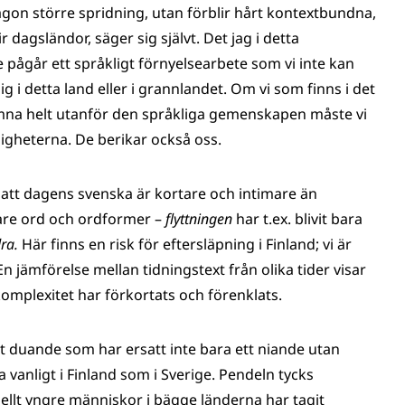
någon större spridning, utan förblir hårt kontextbundna,
ir dagsländor, säger sig självt. Det jag i detta
e pågår ett språkligt förnyelsearbete som vi inte kan
sig i detta land eller i grannlandet. Om vi som finns i det
amna helt utanför den språkliga gemenskapen måste vi
gheterna. De berikar också oss.
 att dagens svenska är kortare och intimare än
tare ord och ordformer –
flyttningen
har t.ex. blivit bara
ra.
Här finns en risk för eftersläpning i Finland; vi är
En jämförelse mellan tidningstext från olika tider visar
komplexitet har förkortats och förenklats.
tt duande som har ersatt inte bara ett niande utan
ka vanligt i Finland som i Sverige. Pendeln tycks
ciellt yngre människor i bägge länderna har tagit