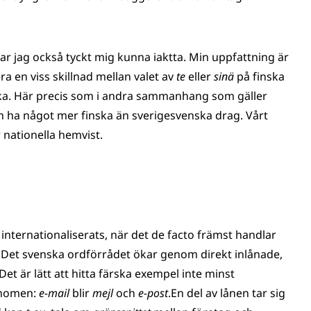
ar jag också tyckt mig kunna iaktta. Min uppfattning är
a en viss skillnad mellan valet av
te
eller
sinä
på finska
ka. Här precis som i andra sammanhang som gäller
kan ha något mer finska än sverigesvenska drag. Vårt
 nationella hemvist.
nternationaliserats, när det de facto främst handlar
e. Det svenska ordförrådet ökar genom direkt inlånade,
t är lätt att hitta färska exempel inte minst
enomen:
e-mail
blir
mejl
och
e-post
.En del av lånen tar sig