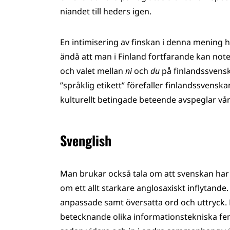
niandet till heders igen.
En intimisering av finskan i denna mening h
ändå att man i Finland fortfarande kan noter
och valet mellan
ni
och
du
på finlandssvens
”språklig etikett” förefaller finlandssvens
kulturellt betingade beteende avspeglar vår
Svenglish
Man brukar också tala om att svenskan har i
om ett allt starkare anglosaxiskt inflytand
anpassade samt översatta ord och uttryck. De
betecknande olika informationstekniska f