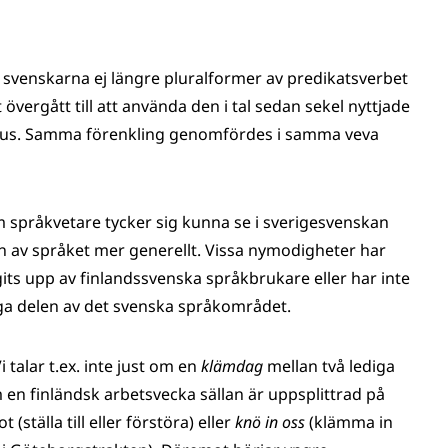
 svenskarna ej längre pluralformer av predikatsverbet
lt övergått till att använda den i tal sedan sekel nyttjade
rus. Samma förenkling genomfördes i samma veva
 språkvetare tycker sig kunna se i sverigesvenskan
 av språket mer generellt. Vissa nymodigheter har
agits upp av finlandssvenska språkbrukare eller har inte
liga delen av det svenska språkområdet.
 talar t.ex. inte just om en
klämdag
mellan två lediga
 en finländsk arbetsvecka sällan är uppsplittrad på
t (ställa till eller förstöra) eller
knö in oss
(klämma in