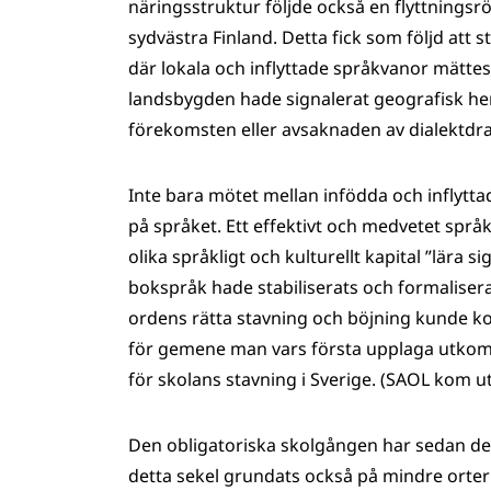
näringsstruktur följde också en flyttningsr
sydvästra Finland. Detta fick som följd att 
där lokala och inflyttade språkvanor mätte
landsbygden hade signalerat geografisk hemv
förekomsten eller avsaknaden av dialektdrag 
Inte bara mötet mellan infödda och inflytta
på språket. Ett effektivt och medvetet språ
olika språkligt och kulturellt kapital ”lära 
bokspråk hade stabiliserats och formalise
ordens rätta stavning och böjning kunde ko
för gemene man vars första upplaga utkom 
för skolans stavning i Sverige. (SAOL kom ut 
Den obligatoriska skolgången har sedan des
detta sekel grundats också på mindre orter 