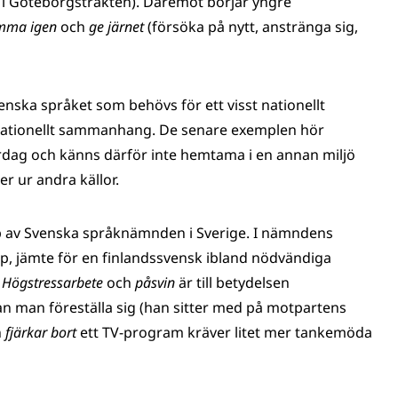
t i Göteborgstrakten). Däremot börjar yngre
mma igen
och
ge järnet
(försöka på nytt, anstränga sig,
nska språket som behövs för ett visst nationellt
 nationellt sammanhang. De senare exemplen hör
vardag och känns därför inte hemtama i en annan miljö
r ur andra källor.
p av Svenska språknämnden i Sverige. I nämndens
 jämte för en finlandssvensk ibland nödvändiga
.
Högstressarbete
och
påsvin
är till betydelsen
n man föreställa sig (han sitter med på motpartens
n
fjärkar bort
ett TV-program kräver litet mer tankemöda