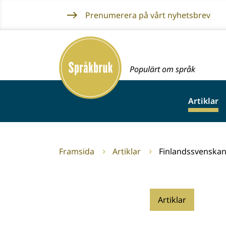
Gå
Prenumerera på vårt nyhetsbrev
till
innehållet
Framsida
Populärt om språk
Artiklar
Framsida
Artiklar
Finlandssvenskan 
Artiklar