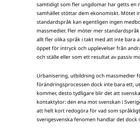
samtidigt som fler ungdomar har getts en m
samhället stöttar dem ekonomiskt. Mötet int
standardspråk kan egentligen ingen medbor
massmedier. Fler möter mer standardspråk i
allt fler olika språk i takt med att inte bara
öppet för intryck och upplevelser från andra
och ställe eller som ett resultat av passiv m
Urbanisering, utbildning och massmedier för­
förändringsprocessen dock inte bara ett, utan
kommer, desto tydligare blir det att svenska
kontaktytor: den ena mot svenskan i Sverige
att helt kort redogöra för vad som språkligt 
sverigesvenska fenomen handlar det dock 