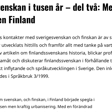
enskan i tusen år – del två: 
en Finland
 kontakter med sverigesvenskan och finskan är av st
 utvecklats hittills och framför allt med tanke på var
av artikeln om finlandssvenskans historia, blickar pr
ramåt och diskuterar finlandssvenskan i förhållande ti
kt inflytande och språk­utvecklingen i Sverige. Den i
ades i Språkbruk 3/1999.
 svenskan, och finskan, i Finland började spegla i
n sen men kraftig urbanisering. Med en förändrad