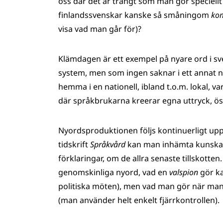
oss där det är trångt som man gör speciell
finlandssvenskar kanske så småningom
ko
visa vad man går för)?
Klämdagen är ett exempel på nyare ord i sve
system, men som ingen saknar i ett annat
hemma i en nationell, ibland t.o.m. lokal, 
där språkbrukarna kreerar egna uttryck, öse
Nyordsproduktionen följs kontinuerligt up
tidskrift
Språkvård
kan man inhämta kunskap,
förklaringar, om de allra senaste tillskotten
genomskinliga nyord, vad en
valspion
gör ka
politiska möten), men vad man gör när ma
(man använder helt enkelt fjärrkontrollen).