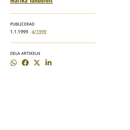
PUBLICERAD
1.1.1999
4/1999
DELA ARTIKELN
Dela
Dela
Dela
Dela
på
på
på
på
WhatsApp
Facebook
Twitter
LinkedIn