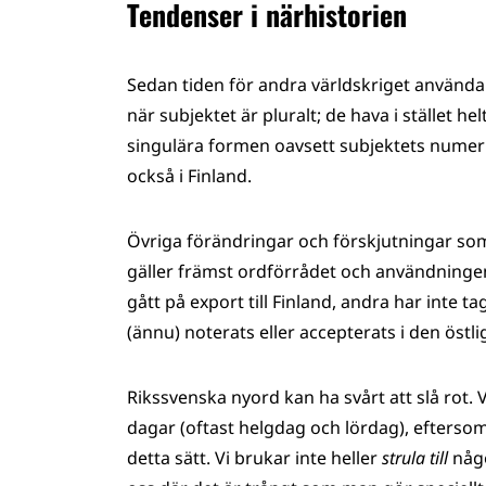
Tendenser i närhistorien
Sedan tiden för andra världskriget använda
när subjektet är pluralt; de hava i stället he
singulära formen oavsett subjektets nume
också i Finland.
Övriga förändringar och förskjutningar som
gäller främst ordförrådet och användningen
gått på export till Finland, andra har inte t
(ännu) noterats eller accepterats i den öst
Rikssvenska nyord kan ha svårt att slå rot. Vi
dagar (oftast helgdag och lördag), eftersom
detta sätt. Vi brukar inte heller
strula till
någo