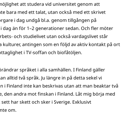
öjlighet att studera vid universitet genom att
e bara med ett talat, utan också med ett skrivet
gare i dag undgå bl.a. genom tillgången på
 dag än för 1–2 generationer sedan. Och fler möter
 arbets- och studielivet utan också vardagslivet står
 kulturer, antingen som en följd av aktiv kontakt på ort
ottaglighet i TV-soffan och biofåtöljen.
ändrar språket i alla samhällen. I Finland gäller
 alltid två språk. Ju längre in på detta sekel vi
n i Finland inte kan beskrivas utan att man beaktar två
, den andra mot finskan i Finland. Låt mig börja med
sett har skett och sker i Sverige. Exklusivt
inte om.