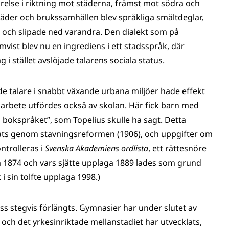
örelse i riktning mot städerna, främst mot södra och
städer och brukssamhällen blev språkliga smältdeglar,
s och slipade ned varandra. Den dialekt som på
ist blev nu en ingrediens i ett stadsspråk, där
i stället avslöjade talarens sociala status.
de talare i snabbt växande urbana miljöer hade effekt
karbete utfördes också av skolan. Här fick barn med
sig bokspråket”, som Topelius skulle ha sagt. Detta
rats genom stavningsreformen (1906), och uppgifter om
ntrolleras i
Svenska Akademiens ordlista
, ett rättesnöre
1874 och vars sjätte upplaga 1889 lades som grund
i sin tolfte upplaga 1998.)
s stegvis förlängts. Gymnasier har under slutet av
och det yrkesinriktade mellanstadiet har utvecklats,