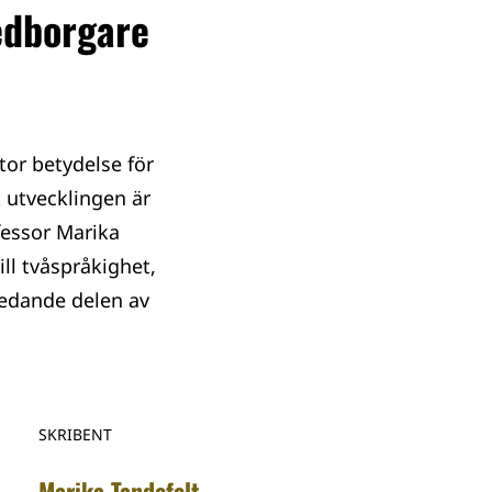
Medborgare
or betydelse för
t utvecklingen är
ofessor Marika
ll tvåspråkighet,
nledande delen av
SKRIBENT
Marika Tandefelt