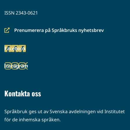
ISSN 2343-0621
Prenumerera på Språkbruks nyhetsbrev
(siirryt
toiseen
Facebook
palveluun)
(siirryt
toiseen
Instagram
palveluun)
(siirryt
toiseen
palveluun)
Kontakta oss
Språkbruk ges ut av Svenska avdelningen vid Institutet
för de inhemska språken.