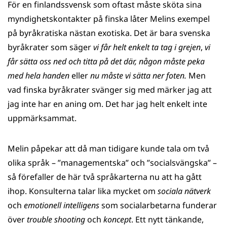
För en finlandssvensk som oftast måste sköta sina
myndighetskontakter på finska låter Melins exempel
på byråkratiska nästan exotiska. Det är bara svenska
byråkrater som säger
vi får helt enkelt ta tag i grejen
,
vi
får sätta oss ned och titta på det där, någon måste peka
med hela handen
eller
nu måste vi sätta ner foten.
Men
vad finska byråkrater svänger sig med märker jag att
jag inte har en aning om. Det har jag helt enkelt inte
uppmärksammat.
Melin påpekar att då man tidigare kunde tala om två
olika språk – ”managementska” och ”socialsvängska” –
så förefaller de här två språkarterna nu att ha gått
ihop. Konsulterna talar lika mycket om
sociala nätverk
och
emotionell intelligens
som socialarbetarna funderar
över
trouble shoot­ing
och
koncept
. Ett nytt tänkande,