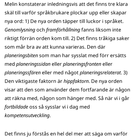
Melin konstaterar inledningsvis att det finns tre klara
skäl till varför språkbrukare plockar upp eller skapar
nya ord: 1) De nya orden täpper till luckor i språket.
Genomlysning
och
framförhållning
fanns liksom inte
riktigt förrän orden kom till. 2) Det finns tråkiga saker
som mår bra av att kunna varieras. Den där
planeringsbiten
som man har sysslat med förr ersätts
med
planeringssidan
eller
planeringsfronten
eller
planeringssfären
eller med något
planeringsrelaterat
. 3)
Den viktigaste faktorn är
hippfaktorn
. De nya orden
visar att den som använder dem fortfarande är någon
att räkna med, någon som hänger med. Så när vi i går
fortbildade
oss så sysslar vi i dag med
kompetensutveckling
.
Det finns ju förstås en hel del mer att säga om varför