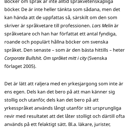
Böcker om språk är inte alltid språkvetenskapliga
WhatsApp
Facebook
Twitter
LinkedIn
böcker. De är inte heller tänkta som sådana, men det
kan hända att de uppfattas så, särskilt om den som
skriver är språkvetare till professionen.
Lars Melin
är
språkvetare och han har författat ett antal fyndiga,
roande och populärt hållna böcker om svenska
språket. Den senaste – som är den bästa hittills – heter
Corporate Bullshit. Om språket mitt i city
(Svenska
förlaget 2005).
Det är lätt att raljera med en yrkesjargong som inte är
ens egen. Dels kan det bero på att man känner sig
stollig och utanför, dels kan det bero på att
yrkesspråket används långt utanför sitt ursprungliga
revir med resultatet att det låter stolligt och därtill ofta
används på ett felaktigt sätt. Bl.a. läkare, jurister,