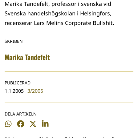
Marika Tandefelt, professor i svenska vid
Svenska handelshögskolan i Helsingfors,
recenserar Lars Melins Corporate Bullshit.
SKRIBENT
Marika Tandefelt
PUBLICERAD
1.1.2005
3/2005
DELA ARTIKELN
Dela
Dela
Dela
Dela
på
på
på
på