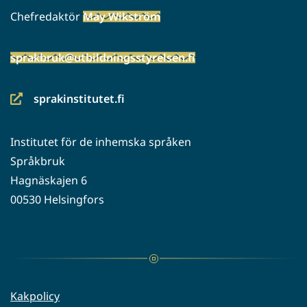
Chefredaktör
May Wikström
sprakbruk@utbildningsstyrelsen.fi
sprakinstitutet.fi
(siirryt
toiseen
Institutet för de inhemska språken
palveluun)
Språkbruk
Hagnäskajen 6
00530 Helsingfors
Kakpolicy