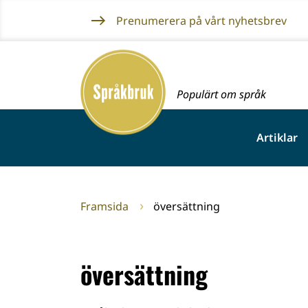
Gå
Prenumerera på vårt nyhetsbrev
till
innehållet
Framsida
Populärt om språk
Artiklar
Framsida
översättning
översättning