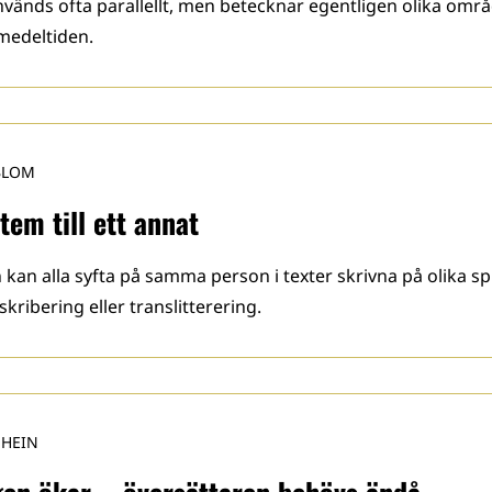
änds ofta parallellt, men betecknar egentligen olika omr
 medeltiden.
BLOM
tem till ett annat
sin kan alla syfta på samma person i texter skrivna på olika s
nskribering eller translitterering.
 HEIN