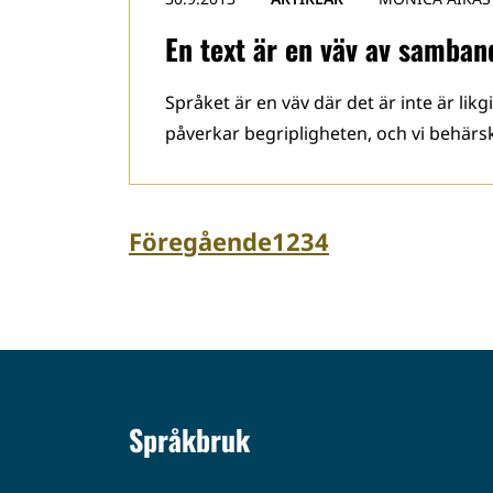
En text är en väv av samban
Språket är en väv där det är inte är lik
påverkar begripligheten, och vi behärsk
Föregående
1
2
3
4
Språkbruk