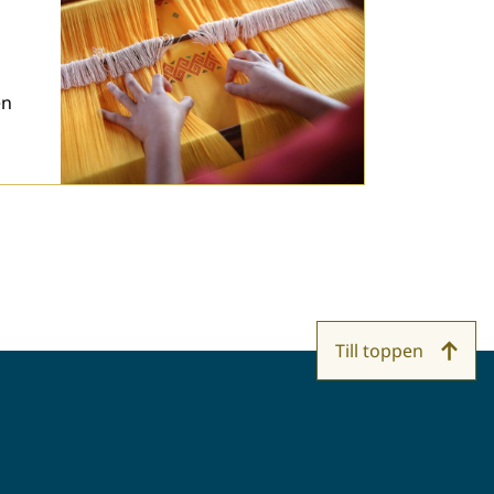
en
Till toppen