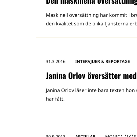
Den maskinella översättnin
Maskinell översättning har kommit i bru
den kvalitet som de olika tjänsterna erb
31.3.2016
INTERVJUER & REPORTAGE
Janina Orlov översätter med
Janina Orlov läser inte bara texten hon
har fått.
30.9.2013
ARTIKLAR
MONICA ÄIKÄS