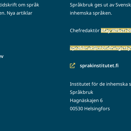
idskrift om språk
Språkbruk ges ut av Svenska
n. Nya artiklar
inhemska språken.
Chefredaktör
May Wikstr
sprakbruk@utbildningsstyr
ev
sprakinstitutet.fi
(siirryt
toiseen
Institutet för de inhemska
palveluun)
Språkbruk
Hagnäskajen 6
00530 Helsingfors