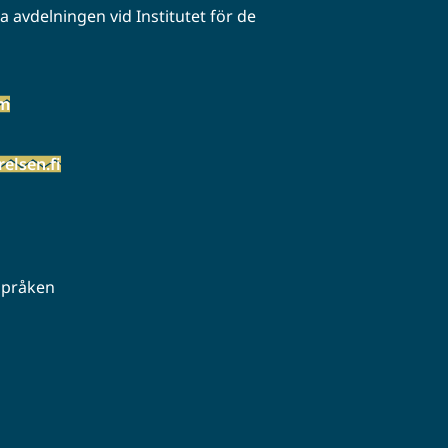
 avdelningen vid Institutet för de
öm
elsen.fi
 språken