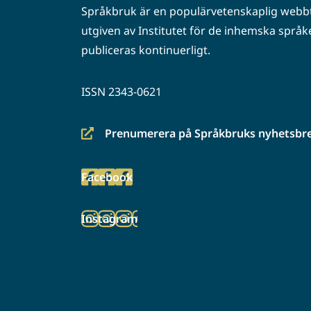
Språkbruk är en populärvetenskaplig webbt
utgiven av Institutet för de inhemska språke
publiceras kontinuerligt.
ISSN 2343-0621
Prenumerera på Språkbruks nyhetsbr
(siirryt
toiseen
Facebook
palveluun)
(siirryt
toiseen
Instagram
palveluun)
(siirryt
toiseen
palveluun)