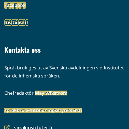
Facebook
palveluun)
(siirryt
toiseen
Instagram
palveluun)
(siirryt
toiseen
palveluun)
Kontakta oss
Språkbruk ges ut av Svenska avdelningen vid Institutet
för de inhemska språken.
Chefredaktör
May Wikström
sprakbruk@utbildningsstyrelsen.fi
sprakinstitutet.fi