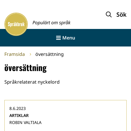
Gå
till
Sök
Framsida
innehållet
Populärt om språk
Menu
Framsida
översättning
översättning
Språkrelaterat nyckelord
8.6.2023
ARTIKLAR
ROBIN VALTIALA