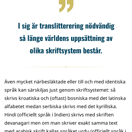
I sig är translitterering nödvändig
så länge världens uppsättning av
olika skriftsystem består.
Även mycket närbesläktade eller till och med identiska
språk kan särskiljas just genom skriftsystemet: så
skrivs kroatiska och (oftast) bosniska med det latinska
alfabetet medan serbiska skrivs med det kyrilliska.
Hindi (officiellt språk i Indien) skrivs med skriften
devanagari men om man skriver exakt samma text
med arabisk skrift kallas språket urdu (officiellt språk i