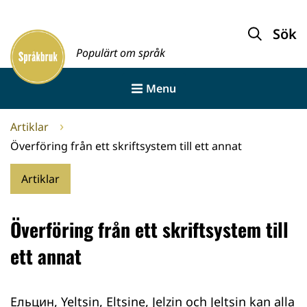
Gå
till
Sök
Framsida
innehållet
Populärt om språk
Menu
Artiklar
Överföring från ett skriftsystem till ett annat
Artiklar
Överföring från ett skriftsystem till
ett annat
Ельцин, Yeltsin, Eltsine, Jelzin och Jeltsin kan alla