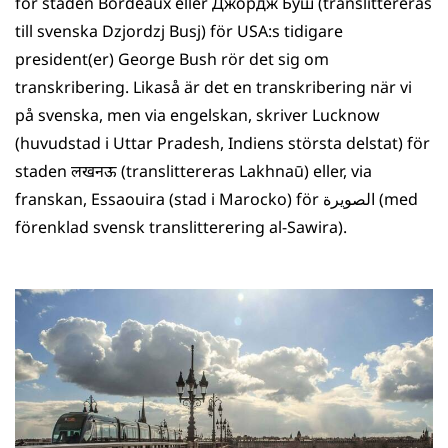
för staden Bordeaux eller Джордж Буш (translittereras
till svenska Dzjordzj Busj) för USA:s tidigare
president(er) George Bush rör det sig om
transkribering. Likaså är det en transkribering när vi
på svenska, men via engelskan, skriver Lucknow
(huvudstad i Uttar Pradesh, Indiens största delstat) för
staden लखनऊ (translittereras Lakhnaū) eller, via
franskan, Essaouira (stad i Marocko) för الصويرة‎ (med
förenklad svensk translitterering al-Sawira).