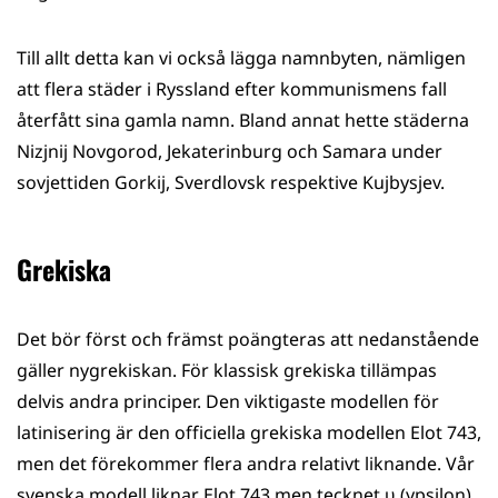
Till allt detta kan vi också lägga namnbyten, nämligen
att flera städer i Ryssland efter kommunismens fall
återfått sina gamla namn. Bland annat hette städerna
Nizjnij Novgorod, Jekaterinburg och Samara under
sovjettiden Gorkij, Sverdlovsk respektive Kujbysjev.
Grekiska
Det bör först och främst poängteras att nedanstående
gäller nygrekiskan. För klassisk grekiska tillämpas
delvis andra principer. Den viktigaste modellen för
latinisering är den officiella grekiska modellen Elot 743,
men det förekommer flera andra relativt liknande. Vår
svenska modell liknar Elot 743 men tecknet υ (ypsilon)