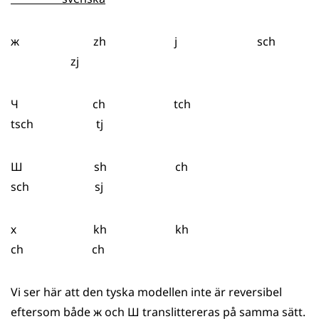
ж zh j sch
zj
Ч ch tch
tsch tj
Ш sh ch
sch sj
х kh kh
ch ch
Vi ser här att den tyska modellen inte är reversibel
eftersom både ж och Ш translittereras på samma sätt.