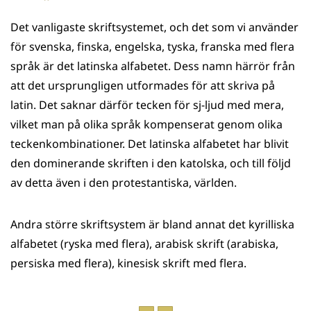
på
på
på
på
Det vanligaste skriftsystemet, och det som vi använder
WhatsApp
Facebook
Twitter
LinkedIn
för svenska, finska, engelska, tyska, franska med flera
språk är det latinska alfabetet. Dess namn härrör från
att det ursprungligen utformades för att skriva på
latin. Det saknar därför tecken för sj-ljud med mera,
vilket man på olika språk kompenserat genom olika
teckenkombinationer. Det latinska alfabetet har blivit
den dominerande skriften i den katolska, och till följd
av detta även i den protestantiska, världen.
Andra större skriftsystem är bland annat det kyrilliska
alfabetet (ryska med flera), arabisk skrift (arabiska,
persiska med flera), kinesisk skrift med flera.