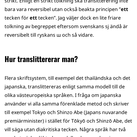
strikt. Enligt en strikt tolkning ska transitterering inte
bara vara reversibel utan också beakta principen ”
ett
tecken för
ett
tecken”. Jag väljer dock en lite friare
tolkning av begreppet eftersom svenskans sj ändå är
reversibelt till ryskans ш och så vidare.
Hur translittererar man?
Flera skriftsystem, till exempel det thailändska och det
japanska, translittereras enligt samma modell till de
olika västeuropeiska språken. I fråga om japanska
använder vi alla samma förenklade metod och skriver
till exempel Tokyo och Shinzo Abe (Japans nuvarande
premiärminister) i stället för Tōkyō och Shinzō Abe, det
vill säga utan diakritiska tecken. Några språk har två