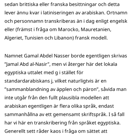
sedan brittiska eller franska besittningar och detta
lever ännu kvar i latiniseringen av arabiskan. Ortnamn
och personnamn transkriberas än i dag enligt engelsk
eller (främst i fråga om Marocko, Mauretanien,
Algeriet, Tunisien och Libanon) fransk modell.
Namnet Gamal Abdel Nasser borde egentligen skrivas
”Jamal Abd al-Nasir”, men vi återger här det lokala
egyptiska uttalet med g i stället för
standardarabiskans j, vilket naturligtvis är en
”sammanblandning av äpplen och päron”, såvida man
inte utgår från den fullt plausibla modellen att
arabiskan egentligen är flera olika språk, endast
sammanhållna av ett gemensamt skriftspråk. I så fall
har vi här en transkribering från språket egyptiska.
Generellt sett råder kaos i fråga om sättet att