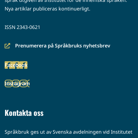
språk utgiven av Institutet för de inhemska språken.
Nya artiklar publiceras kontinuerligt.
ISSN 2343-0621
Prenumerera på Språkbruks nyhetsbrev
(siirryt
toiseen
Facebook
palveluun)
(siirryt
toiseen
Instagram
palveluun)
(siirryt
toiseen
palveluun)
Kontakta oss
Språkbruk ges ut av Svenska avdelningen vid Institutet