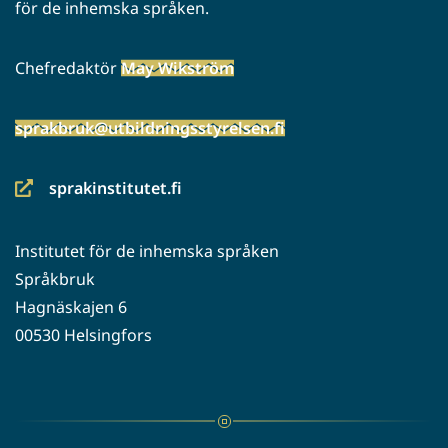
för de inhemska språken.
Chefredaktör
May Wikström
sprakbruk@utbildningsstyrelsen.fi
sprakinstitutet.fi
(siirryt
toiseen
Institutet för de inhemska språken
palveluun)
Språkbruk
Hagnäskajen 6
00530 Helsingfors