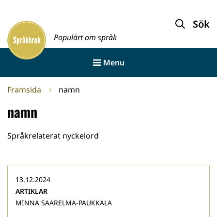
Gå
till
Sök
Framsida
innehållet
Populärt om språk
Menu
Framsida
namn
namn
Språkrelaterat nyckelord
13.12.2024
ARTIKLAR
MINNA SAARELMA-PAUKKALA