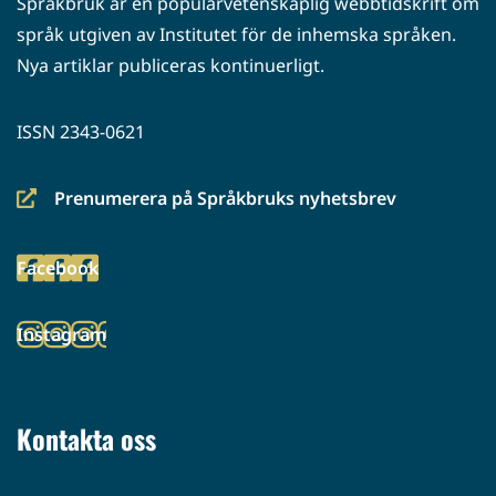
Språkbruk är en populärvetenskaplig webbtidskrift om
språk utgiven av Institutet för de inhemska språken.
Nya artiklar publiceras kontinuerligt.
ISSN 2343-0621
Prenumerera på Språkbruks nyhetsbrev
(siirryt
toiseen
Facebook
palveluun)
(siirryt
toiseen
Instagram
palveluun)
(siirryt
toiseen
palveluun)
Kontakta oss