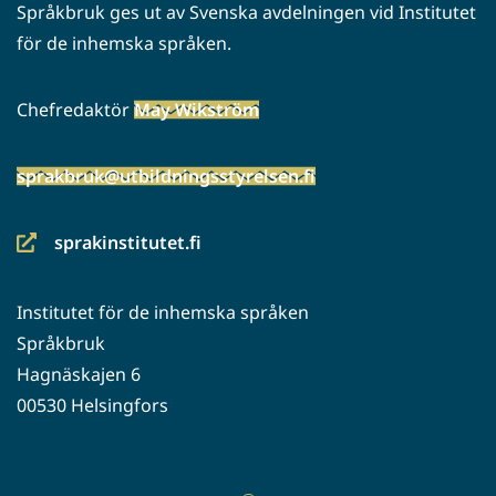
Språkbruk ges ut av Svenska avdelningen vid Institutet
för de inhemska språken.
Chefredaktör
May Wikström
sprakbruk@utbildningsstyrelsen.fi
sprakinstitutet.fi
(siirryt
toiseen
Institutet för de inhemska språken
palveluun)
Språkbruk
Hagnäskajen 6
00530 Helsingfors