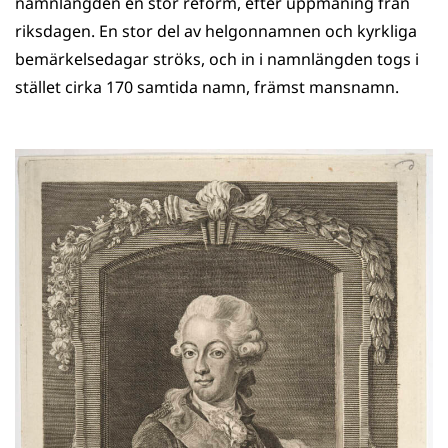
namnlängden en stor reform, efter uppmaning från
riksdagen. En stor del av helgonnamnen och kyrkliga
bemärkelsedagar ströks, och in i namnlängden togs i
stället cirka 170 samtida namn, främst mansnamn.