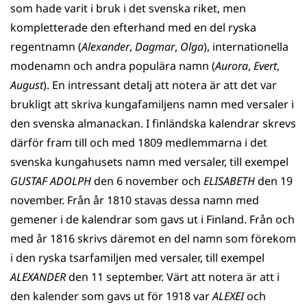
som hade varit i bruk i det svenska riket, men
kompletterade den efterhand med en del ryska
regentnamn (
Alexander
,
Dagmar
,
Olga
), internationella
modenamn och andra populära namn (
Aurora
,
Evert
,
August
). En intressant detalj att notera är att det var
brukligt att skriva kungafamiljens namn med versaler i
den svenska almanackan. I finländska kalendrar skrevs
därför fram till och med 1809 medlemmarna i det
svenska kungahusets namn med versaler, till exempel
GUSTAF
ADOLPH
den 6 november och
ELISABETH
den 19
november. Från år 1810 stavas dessa namn med
gemener i de kalendrar som gavs ut i Finland. Från och
med år 1816 skrivs däremot en del namn som förekom
i den ryska tsarfamiljen med versaler, till exempel
ALEXANDER
den 11 september. Värt att notera är att i
den kalender som gavs ut för 1918 var
ALEXEI
och