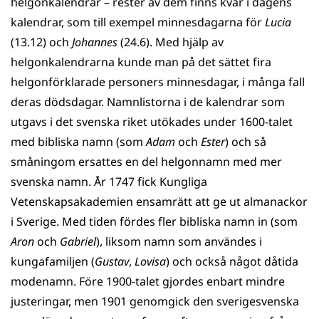
helgonkalendrar – rester av dem finns kvar i dagens
kalendrar, som till exempel minnesdagarna för
Lucia
(13.12) och
Johannes
(24.6). Med hjälp av
helgonkalendrarna kunde man på det sättet fira
helgonförklarade personers minnesdagar, i många fall
deras dödsdagar. Namnlistorna i de kalendrar som
utgavs i det svenska riket utökades under 1600-talet
med bibliska namn (som
Adam
och
Ester
) och så
småningom ersattes en del helgonnamn med mer
svenska namn. År 1747 fick Kungliga
Vetenskapsakademien ensamrätt att ge ut almanackor
i Sverige. Med tiden fördes fler bibliska namn in (som
Aron
och
Gabriel
), liksom namn som användes i
kungafamiljen (
Gustav
,
Lovisa
) och också något dåtida
modenamn. Före 1900-talet gjordes enbart mindre
justeringar, men 1901 genomgick den sverigesvenska