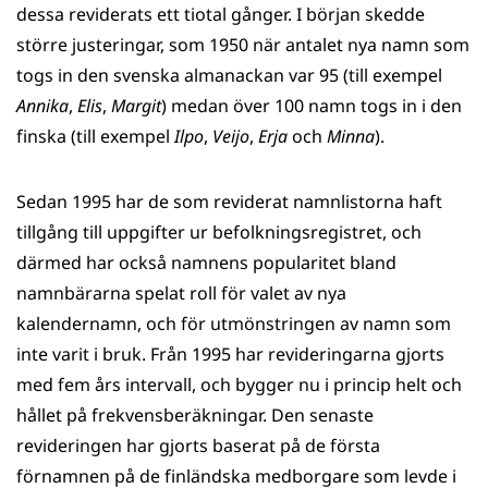
dessa reviderats ett tiotal gånger. I början skedde
större justeringar, som 1950 när antalet nya namn som
togs in den svenska almanackan var 95 (till exempel
Annika
,
Elis
,
Margit
) medan över 100 namn togs in i den
finska (till exempel
Ilpo
,
Veijo
,
Erja
och
Minna
).
Sedan 1995 har de som reviderat namnlistorna haft
tillgång till uppgifter ur befolkningsregistret, och
därmed har också namnens popularitet bland
namnbärarna spelat roll för valet av nya
kalendernamn, och för utmönstringen av namn som
inte varit i bruk. Från 1995 har revideringarna gjorts
med fem års intervall, och bygger nu i princip helt och
hållet på frekvensberäkningar. Den senaste
revideringen har gjorts baserat på de första
förnamnen på de finländska medborgare som levde i