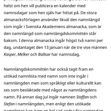
helst om hen vill publicera en kalender med
namnsdagar som hen själv har hittat på. De stora
almanacksförlagen använder likväl den namnlängd
som ingår i Svenska Akademiens almanacka, som är
den namnlängd som namnlängdskommittén står
bakom. I denna almanacka ingår högst två namn per
dag, undantaget den 13 januari när de tre vise männen
Kasper
,
Melker
och
Baltsar
har namnsdag.
Namnlängdskommittén har också tagit fram en
utökad namnlista med namn som inte ingår i
namnlängden men som språkligt eller kulturellt kan
ses som besläktade med något av namnlängdens
namn. På annan dag jul ingår namnen
Staffan
och
Stefan
i namnlängden, men enligt den utökade
namnlistan kan även en hel rad andra fira namnsdag