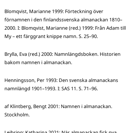
Blomqvist, Marianne 1999: Förteckning över
förnamnen i den finlandssvenska almanackan 1810–
2000. I: Blomqvist, Marianne (red.) 1999: Från Adam till
My – ett färggrant knippe namn. S. 25–90.
Brylla, Eva (red.) 2000: Namnlängdsboken. Historien
bakom namnen i almanackan.
Henningsson, Per 1993: Den svenska almanackans
namnlängd 1901–1993. I: SAS 11. S. 71–96.
af Klintberg, Bengt 2001: Namnen i almanackan.
Stockholm.
Leibring; Katharina 2021: När almanackan fick nya