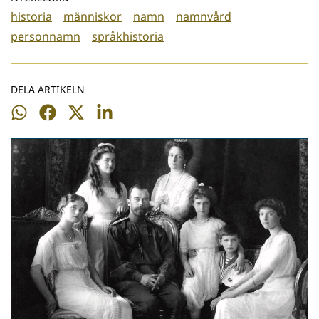
historia
människor
namn
namnvård
personnamn
språkhistoria
DELA ARTIKELN
Dela
Dela
Dela
Dela
på
på
på
på
WhatsApp
Facebook
Twitter
LinkedIn