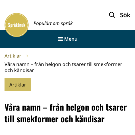
Gå
till
Sök
Framsida
innehållet
Populärt om språk
Menu
Artiklar
Våra namn – från helgon och tsarer till smekformer
och kändisar
Artiklar
Våra namn – från helgon och tsarer
till smekformer och kändisar