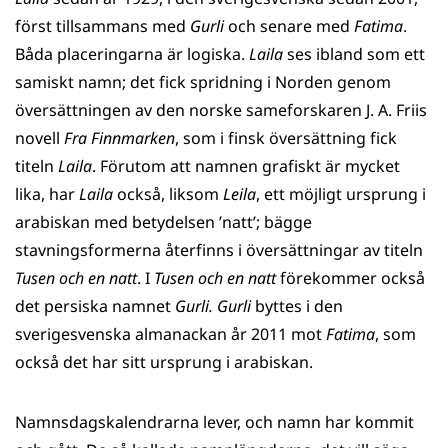
först tillsammans med
Gurli
och senare med
Fatima
.
Båda placeringarna är logiska.
Laila
ses ibland som ett
samiskt namn; det fick spridning i Norden genom
översättningen av den norske sameforskaren J. A. Friis
novell
Fra Finnmarken
, som i finsk översättning fick
titeln
Laila
. Förutom att namnen grafiskt är mycket
lika, har
Laila
också, liksom
Leila
, ett möjligt ursprung i
arabiskan med betydelsen ’natt’; bägge
stavningsformerna återfinns i översättningar av titeln
Tusen och en natt
. I
Tusen och en natt
förekommer också
det persiska namnet
Gurli. Gurli
byttes i den
sverigesvenska almanackan år 2011 mot
Fatima
, som
också det har sitt ursprung i arabiskan.
Namnsdagskalendrarna lever, och namn har kommit