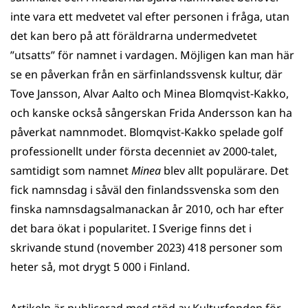
inte vara ett medvetet val efter personen i fråga, utan
det kan bero på att föräldrarna undermedvetet
”utsatts” för namnet i vardagen. Möjligen kan man här
se en påverkan från en särfinlandssvensk kultur, där
Tove Jansson, Alvar Aalto och Minea Blomqvist-Kakko,
och kanske också sångerskan Frida Andersson kan ha
påverkat namnmodet. Blomqvist-Kakko spelade golf
professionellt under första decenniet av 2000-talet,
samtidigt som namnet
Minea
blev allt populärare. Det
fick namnsdag i såväl den finlandssvenska som den
finska namnsdagsalmanackan år 2010, och har efter
det bara ökat i popularitet. I Sverige finns det i
skrivande stund (november 2023) 418 personer som
heter så, mot drygt 5 000 i Finland.
Artikeln är publicerad med stöd av Kulturfonden för