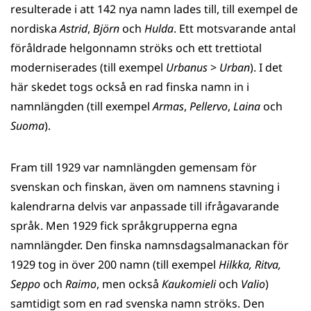
resulterade i att 142 nya namn lades till, till exempel de
nordiska
Astrid
,
Björn
och
Hulda
. Ett motsvarande antal
föråldrade helgonnamn ströks och ett trettiotal
moderniserades (till exempel
Urbanus
>
Urban
). I det
här skedet togs också en rad finska namn in i
namnlängden (till exempel
Armas
,
Pellervo
,
Laina
och
Suoma
).
Fram till 1929 var namnlängden gemensam för
svenskan och finskan, även om namnens stavning i
kalendrarna delvis var anpassade till ifrågavarande
språk. Men 1929 fick språkgrupperna egna
namnlängder. Den finska namnsdagsalmanackan för
1929 tog in över 200 namn (till exempel
Hilkka, Ritva,
Seppo
och
Raimo
, men också
Kaukomieli
och
Valio
)
samtidigt som en rad svenska namn ströks. Den