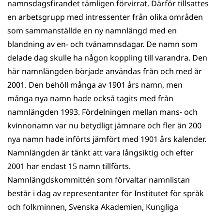
namnsdagsfirandet tämligen förvirrat. Därför tillsattes
en arbetsgrupp med intressenter från olika områden
som sammanställde en ny namnlängd med en
blandning av en- och tvånamnsdagar. De namn som
delade dag skulle ha någon koppling till varandra. Den
här namnlängden började användas från och med år
2001. Den behöll många av 1901 års namn, men
många nya namn hade också tagits med från
namnlängden 1993. Fördelningen mellan mans- och
kvinnonamn var nu betydligt jämnare och fler än 200
nya namn hade införts jämfört med 1901 års kalender.
Namnlängden är tänkt att vara långsiktig och efter
2001 har endast 15 namn tillförts.
Namnlängdskommittén som förvaltar namnlistan
består i dag av representanter för Institutet för språk
och folkminnen, Svenska Akademien, Kungliga