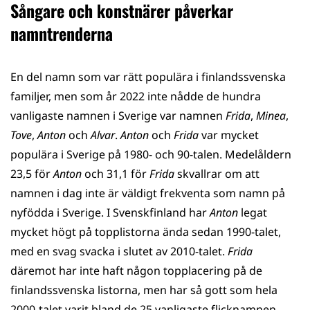
Sångare och konstnärer påverkar
namntrenderna
En del namn som var rätt populära i finlandssvenska
familjer, men som år 2022 inte nådde de hundra
vanligaste namnen i Sverige var namnen
Frida
,
Minea
,
Tove
,
Anton
och
Alvar
.
Anton
och
Frida
var mycket
populära i Sverige på 1980- och 90-talen. Medelåldern
23,5 för
Anton
och 31,1 för
Frida
skvallrar om att
namnen i dag inte är väldigt frekventa som namn på
nyfödda i Sverige. I Svenskfinland har
Anton
legat
mycket högt på topplistorna ända sedan 1990-talet,
med en svag svacka i slutet av 2010-talet.
Frida
däremot har inte haft någon topplacering på de
finlandssvenska listorna, men har så gott som hela
2000-talet varit bland de 25 vanligaste flicknamnen.