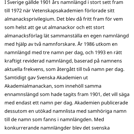
I Sverige gällde 1901 års namnlängd i stort sett fram
till 1972 när Vetenskapsakademien förlorade sitt
almanacksprivilegium. Det blev då fritt fram för vem
som helst att ge ut almanackor och ett stort
almanacksförlag lät sammanställa en egen namnlängd
med hjälp av två namnforskare. År 1986 utkom en
namnlängd med tre namn per dag, och 1993 en rätt
kraftigt reviderad namnlängd, baserad på namnens
aktuella frekvens, som återgått till två namn per dag.
Samtidigt gav Svenska Akademien ut
Akademialmanackan, som innehöll samma
ennamnslängd som hade tagits fram 1901, det vill säga
med endast ett namn per dag. Akademien publicerade
dessutom en utökad namnlista med samhöriga namn
till de namn som fanns i namnlängden. Med
konkurrerande namnlängder blev det svenska