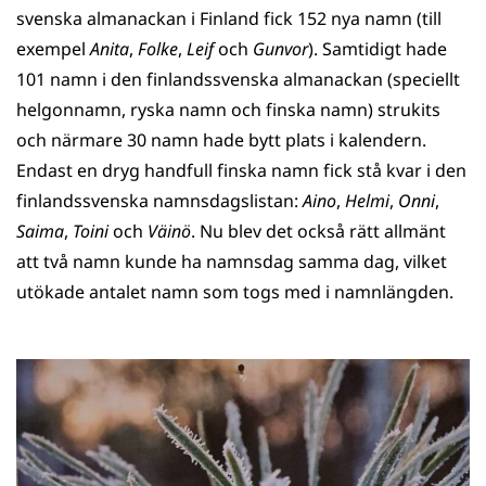
svenska almanackan i Finland fick 152 nya namn (till
exempel
Anita
,
Folke
,
Leif
och
Gunvor
). Samtidigt hade
101 namn i den finlandssvenska almanackan (speciellt
helgonnamn, ryska namn och finska namn) strukits
och närmare 30 namn hade bytt plats i kalendern.
Endast en dryg handfull finska namn fick stå kvar i den
finlandssvenska namnsdagslistan:
Aino
,
Helmi
,
Onni
,
Saima
,
Toini
och
Väinö
. Nu blev det också rätt allmänt
att två namn kunde ha namnsdag samma dag, vilket
utökade antalet namn som togs med i namnlängden.