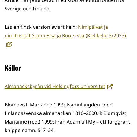
Sverige och Finland.
Läs en finsk version av artikeln:
Nimipäivät ja
(ava
nimitrendit Suomessa ja Ruotsissa (Kielikello 3/2023)
uute
ikku
siirr
Källor
tois
palv
(siirryt
Almanacksbyrån vid Helsingfors universitet
toiseen
palveluun)
Blomqvist, Marianne 1999: Namnlängden i den
finlandssvenska almanackan 1810–2000. I: Blomqvist,
Marianne (red.) 1999: Från Adam till My – ett färggrant
knippe namn. S. 7–24.