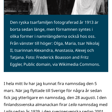
Den ryska tsarfamiljen fotograferad år 1913 är
borta sedan länge, men förnamnen syntes i
olika former i namnlängderna också hos oss.
Från vänster till höger: Olga, Maria, tsar Nikolaj
II, tsarinnan Alexandra, Anastasia, Alexej och
Tatjana. Foto: Frederick Boasson and Fritz
Eggler, Public domain, via Wikimedia Commons.
I hela mitt liv har jag kunnat fira namnsdag den 5
mars. När jag flyttade till Sverige för några år sedan
fick jag ytterligare en namnsdag, den 28 augusti. I den
finlandssvenska almanackan firar
Leila
namnsdag med
Laila
sedan år 1929, i den sverigesvenska sedan 2001,