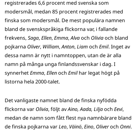
registrerades 6,6 procent med svenska som
modersmål, medan 85 procent registrerades med
finska som modersmål. De mest populära namnen
bland de svenskspråkiga flickorna var, i fallande
frekvens,
Saga
,
Ellen
,
Emma
,
Alva
och
Olivia
och bland
pojkarna
Oliver
,
William
,
Anton
,
Liam
och
Emil
. Inget av
dessa namn är nytt i namntoppen, utan de är alla
namn på många unga finlandssvenskar i dag. I
synnerhet
Emma
,
Ellen
och
Emil
har legat högt på
listorna hela 2000-talet.
Det vanligaste namnet bland de finska nyfödda
flickorna var
Olivia
, följt av
Aino, Aada, Lilja
och
Eevi
,
medan de namn som fått flest nya namnbärare bland
de finska pojkarna var
Leo
,
Väinö
,
Eino
,
Oliver
och
Onni
.