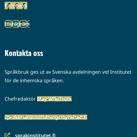
Facebook
palveluun)
(siirryt
toiseen
Instagram
palveluun)
(siirryt
toiseen
palveluun)
Kontakta oss
Språkbruk ges ut av Svenska avdelningen vid Institutet
för de inhemska språken.
Chefredaktör
May Wikström
sprakbruk@utbildningsstyrelsen.fi
sprakinstitutet.fi