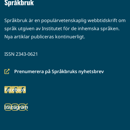
Språkbruk
Språkbruk är en populärvetenskaplig webbtidskrift om
språk utgiven av Institutet för de inhemska språken.
Nya artiklar publiceras kontinuerligt.
ISSN 2343-0621
Prenumerera på Språkbruks nyhetsbrev
(siirryt
toiseen
Facebook
palveluun)
(siirryt
toiseen
Instagram
palveluun)
(siirryt
toiseen
palveluun)