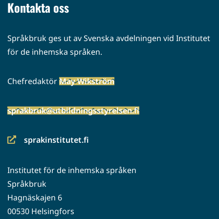
Kontakta oss
Språkbruk ges ut av Svenska avdelningen vid Institutet
för de inhemska språken.
Chefredaktör
May Wikström
sprakbruk@utbildningsstyrelsen.fi
sprakinstitutet.fi
(siirryt
toiseen
Institutet för de inhemska språken
palveluun)
Språkbruk
Hagnäskajen 6
00530 Helsingfors