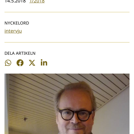
14.5.2018
1/2018
NYCKELORD
intervju
DELA ARTIKELN
Dela
Dela
Dela
Dela
på
på
på
på
WhatsApp
Facebook
Twitter
LinkedIn