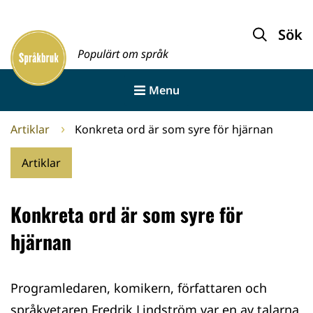
Gå
till
Sök
Framsida
innehållet
Populärt om språk
Menu
Artiklar
Konkreta ord är som syre för hjärnan
Artiklar
Konkreta ord är som syre för
hjärnan
Programledaren, komikern, författaren och
språkvetaren Fredrik Lindström var en av talarna